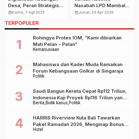
Desa, Peran Strategis
Nasabah LPD Mambal,
BPD Dorong Tata Kelola
Kaum Cendikiawan
calendar_month
Kamis, 7 Agt 2025
calendar_month
Jumat, 24 Apr 2026
yang Transparan dan
Bungkam Tanpa Solusi
TERPOPULER
Akuntabel
Rohingya Protes IOM, “Kami dibiarkan
Mati Pelan – Pelan”
Kemanusiaan
Mahasiswa dan Kader Muda Ramaikan
Forum Kebangsaan Golkar di Singaraja
Politik
Saudi Bangun Kereta Cepat Rp112 Triliun,
Indonesia Kaji Proyek Rp116 Triliun yang
Berita
Bidik kasus
Politik
Baru Sampai Bandung
HARRIS Riverview Kuta Bali Tawarkan
Paket Ramadan 2026, Menginap Bonus
Hotel
Takjil hingga Bukber Mulai Rp88.888