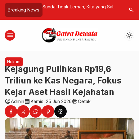
a Tidak Lemah, Kita yang Salah
SNBP 2026 Diumumkan, Universita
search
Breaking News
baca Sejarah
Udayana Terima 2.348 Mahasiswa
Baru
menu
light_mode
Hukum
Kejagung Pulihkan Rp19,6
Triliun ke Kas Negara, Fokus
Kejar Aset Hasil Kejahatan
account_circle
calendar_month
print
Admin
Kamis, 25 Jun 2026
Cetak