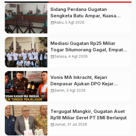
Sidang Perdana Gugatan
Sengketa Batu Ampar, Kuasa
Hukum Sebut Tak Ikut Tergugat di
calendar_month
Rabu, 5 Agt 2026
PTUN Terdahulu
Mediasi Gugatan Rp25 Miliar
Togar Situmorang Gagal, Empat
Media Pilih Lawan di Pengadilan
calendar_month
Selasa, 4 Agt 2026
Vonis MA Inkracht, Kejari
Denpasar Ajukan DPO Kejar
Budiman Tiang
calendar_month
Senin, 3 Agt 2026
Tergugat Mangkir, Gugatan Aset
Rp18 Miliar Seret PT EMI Berlanjut
calendar_month
Jumat, 31 Jul 2026