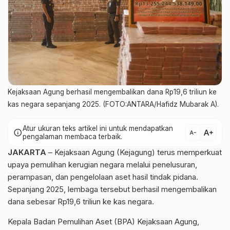
Kejaksaan Agung berhasil mengembalikan dana Rp19,6 triliun ke
kas negara sepanjang 2025. (FOTO:ANTARA/Hafidz Mubarak A).
Atur ukuran teks artikel ini untuk mendapatkan
text_increase
info
text_decrease
pengalaman membaca terbaik.
JAKARTA
– Kejaksaan Agung (Kejagung) terus memperkuat
upaya pemulihan kerugian negara melalui penelusuran,
perampasan, dan pengelolaan aset hasil tindak pidana.
Sepanjang 2025, lembaga tersebut berhasil mengembalikan
dana sebesar Rp19,6 triliun ke kas negara.
Kepala Badan Pemulihan Aset (BPA) Kejaksaan Agung,