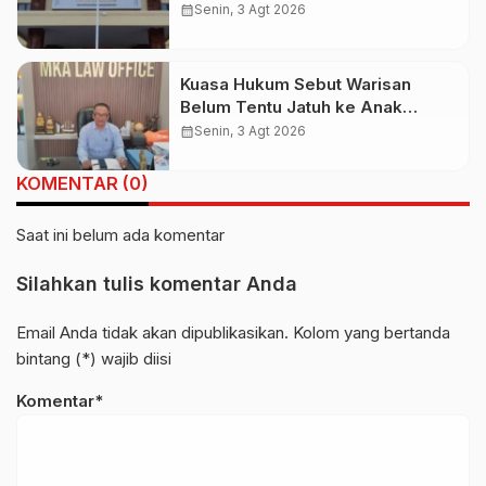
Keluar Negeri, Ternyata Masih di
calendar_month
Senin, 3 Agt 2026
Bali
Kuasa Hukum Sebut Warisan
Belum Tentu Jatuh ke Anak
Kandung, Jero Mangku “Merusak
calendar_month
Senin, 3 Agt 2026
Banten Itu Penghinaan”
KOMENTAR (0)
Saat ini belum ada komentar
Silahkan tulis komentar Anda
Email Anda tidak akan dipublikasikan. Kolom yang bertanda
bintang (*) wajib diisi
Komentar*