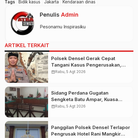
Tags
Bidik kasus
Jakarta
Kendaraan dinas
Penulis
Admin
Pesonamu Inspirasiku
ARTIKEL TERKAIT
Polsek Densel Gerak Cepat
Tangani Kasus Pengerusakan,
Kapolsek: Kami Sudah Koordinasi
calendar_month
Rabu, 5 Agt 2026
Dengan Pihak Imigrasi
Sidang Perdana Gugatan
Sengketa Batu Ampar, Kuasa
Hukum Sebut Tak Ikut Tergugat di
calendar_month
Rabu, 5 Agt 2026
PTUN Terdahulu
Panggilan Polsek Densel Terlapor
Pengrusak Hotel Rani Mangkir