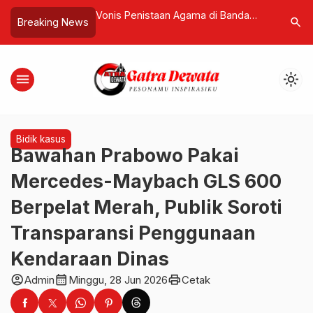
Vonis Penistaan Agama di Banda
Koridor Mangrove Sidak
search
Breaking News
otan,
Aceh! Dedi Saputra Divonis 2 Tahun
Terbuka, Pansus TRAP D
Penjara, Hakim Pertimbangkan
Tebang Pilih Awasi Tata
Pengakuan Bersalah
menu
light_mode
Bidik kasus
Bawahan Prabowo Pakai
Mercedes-Maybach GLS 600
Berpelat Merah, Publik Soroti
Transparansi Penggunaan
Kendaraan Dinas
account_circle
calendar_month
print
Admin
Minggu, 28 Jun 2026
Cetak