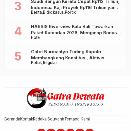
Saudi Bangun Kereta Cepat Rp112 Triliun,
Indonesia Kaji Proyek Rp116 Triliun yang
Berita
Bidik kasus
Politik
Baru Sampai Bandung
HARRIS Riverview Kuta Bali Tawarkan
Paket Ramadan 2026, Menginap Bonus
Hotel
Takjil hingga Bukber Mulai Rp88.888
Gatot Nurmantyo Tuding Kapolri
Membangkang Konstitusi, Aktivis
Politik
Regulasi
Tegaskan Polri Tak Punya Sejarah
Berkhianat pada Presiden
Beranda
Kontak
Redaksi
Souvenir
Tentang Kami