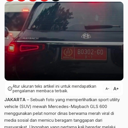
Atur ukuran teks artikel ini untuk mendapatkan
text_increase
info
text_decrease
pengalaman membaca terbaik.
JAKARTA
– Sebuah foto yang memperlihatkan sport utility
vehicle (SUV) mewah Mercedes-Maybach GLS 600
menggunakan pelat nomor dinas berwarna merah viral di
media sosial dan memicu beragam tanggapan dari
masyarakat. Unggahan yang pertama kali beredar melalui