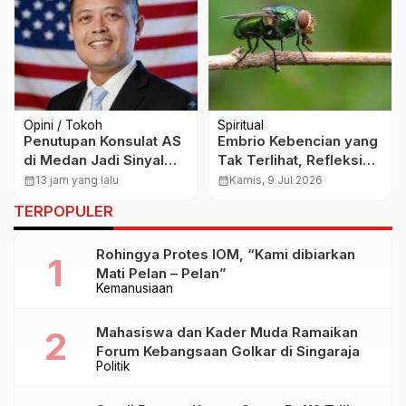
Opini / Tokoh
Spiritual
Penutupan Konsulat AS
Embrio Kebencian yang
di Medan Jadi Sinyal
Tak Terlihat, Refleksi
Strategis Geopolitik
Made Somya Putra
calendar_month
13 jam yang lalu
calendar_month
Kamis, 9 Jul 2026
Baru bagi Indonesia
tentang Luka yang
TERPOPULER
Tumbuh Diam-Diam
Rohingya Protes IOM, “Kami dibiarkan
Mati Pelan – Pelan”
Kemanusiaan
Mahasiswa dan Kader Muda Ramaikan
Forum Kebangsaan Golkar di Singaraja
Politik