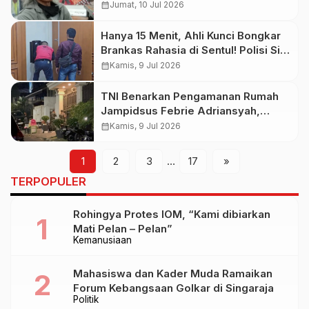
Kehilangan Perupa yang
calendar_month
Jumat, 10 Jul 2026
Menghidupkan Spiritualitas dalam
Kanvas
Hanya 15 Menit, Ahli Kunci Bongkar
Brankas Rahasia di Sentul! Polisi Sita
74 Kg Emas dan Valuta Asing Bernilai
calendar_month
Kamis, 9 Jul 2026
Rp476 Miliar
TNI Benarkan Pengamanan Rumah
Jampidsus Febrie Adriansyah,
Tegaskan Tak Berkaitan dengan
calendar_month
Kamis, 9 Jul 2026
Penggeledahan Polri
1
2
3
…
17
»
TERPOPULER
Rohingya Protes IOM, “Kami dibiarkan
Mati Pelan – Pelan”
Kemanusiaan
Mahasiswa dan Kader Muda Ramaikan
Forum Kebangsaan Golkar di Singaraja
Politik