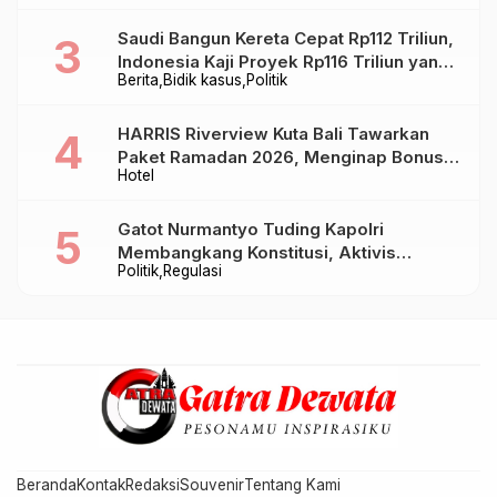
Saudi Bangun Kereta Cepat Rp112 Triliun,
Indonesia Kaji Proyek Rp116 Triliun yang
Berita
Bidik kasus
Politik
Baru Sampai Bandung
HARRIS Riverview Kuta Bali Tawarkan
Paket Ramadan 2026, Menginap Bonus
Hotel
Takjil hingga Bukber Mulai Rp88.888
Gatot Nurmantyo Tuding Kapolri
Membangkang Konstitusi, Aktivis
Politik
Regulasi
Tegaskan Polri Tak Punya Sejarah
Berkhianat pada Presiden
Beranda
Kontak
Redaksi
Souvenir
Tentang Kami