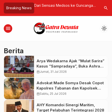
Bali Ziarahi Rumah
Dari Sensasi Medsos ke Guncangan
Hotman P
search
Breaking News
Karno di Jombang,
Geopolitik, Penangkapan Nicolás
Akhmad M
k Sang Proklamator
Maduro Mengubah Peta Politik
Serukan 
Amerika Latin
menu
light_mode
Berita
Arya Wedakarna Ajak “Mulat Sarira”
Kasus “Sampradaya”, Buka Ashram
Untuk Spiritual Tourism
calendar_month
Jumat, 31 Jul 2026
Advokat Made Somya Desak Copot
Kapolres Tabanan dan Kapolsek
Baturiti Usai Amuk Massa
calendar_month
Sabtu, 25 Jul 2026
AHY Komandoi Sinergi Maritim,
Target Pelabuhan Terintegrasi 2028