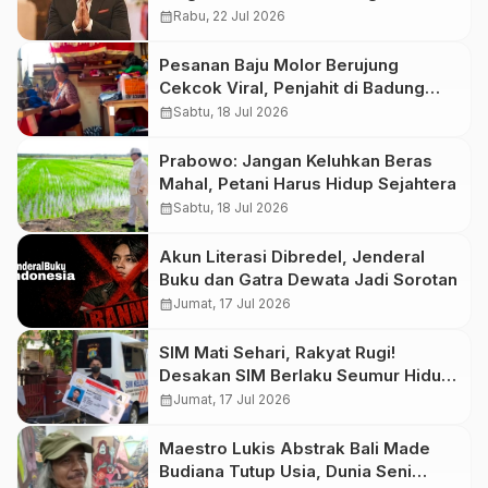
calendar_month
Rabu, 22 Jul 2026
Pesanan Baju Molor Berujung
Cekcok Viral, Penjahit di Badung
Diduga Ucapkan Kata Bernada Rasis
calendar_month
Sabtu, 18 Jul 2026
Prabowo: Jangan Keluhkan Beras
Mahal, Petani Harus Hidup Sejahtera
calendar_month
Sabtu, 18 Jul 2026
Akun Literasi Dibredel, Jenderal
Buku dan Gatra Dewata Jadi Sorotan
calendar_month
Jumat, 17 Jul 2026
SIM Mati Sehari, Rakyat Rugi!
Desakan SIM Berlaku Seumur Hidup
Kian Menguat
calendar_month
Jumat, 17 Jul 2026
Maestro Lukis Abstrak Bali Made
Budiana Tutup Usia, Dunia Seni