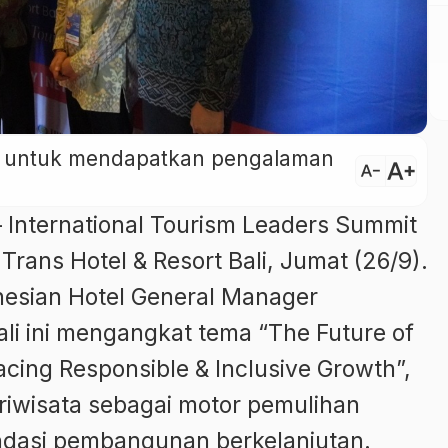
ini untuk mendapatkan pengalaman
text_increase
text_decrease
 International Tourism Leaders Summit
Trans Hotel & Resort Bali, Jumat (26/9).
onesian Hotel General Manager
li ini mengangkat tema “The Future of
acing Responsible & Inclusive Growth”,
iwisata sebagai motor pemulihan
ndasi pembangunan berkelanjutan.