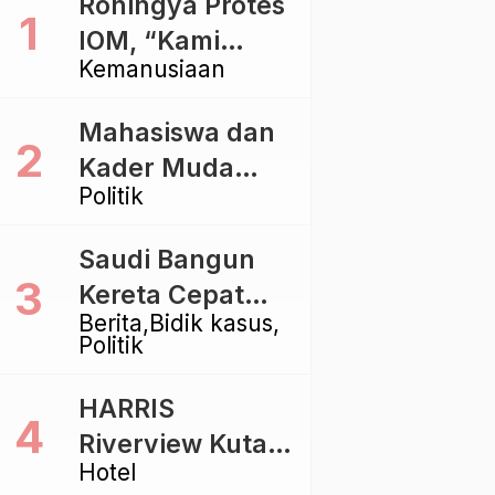
Rohingya Protes
IOM, “Kami
Kemanusiaan
dibiarkan Mati
Pelan – Pelan”
Mahasiswa dan
Kader Muda
Politik
Ramaikan Forum
Kebangsaan
Saudi Bangun
Golkar di
Kereta Cepat
Singaraja
Berita
Bidik kasus
Rp112 Triliun,
Politik
Indonesia Kaji
Proyek Rp116
HARRIS
Triliun yang
Riverview Kuta
Baru Sampai
Hotel
Bali Tawarkan