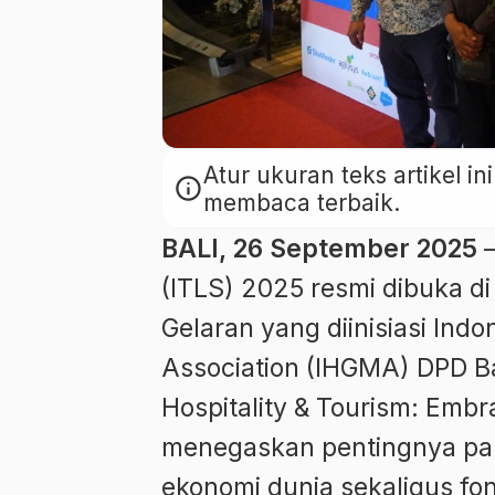
Atur ukuran teks artikel 
info
membaca terbaik.
BALI, 26 September 2025
–
(ITLS) 2025 resmi dibuka di 
Gelaran yang diinisiasi Ind
Association (IHGMA) DPD Ba
Hospitality & Tourism: Embr
menegaskan pentingnya par
ekonomi dunia sekaligus fo