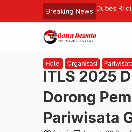
ew Kuta Bali Tawarkan Paket
Dubes RI d
Breaking News
Menginap Bonus Takjil hingga
Bandara In
p88.888
CEO PT BIBU
Hotel
Organisasi
Pariwisat
ITLS 2025 Di
Dorong Pem
Pariwisata 