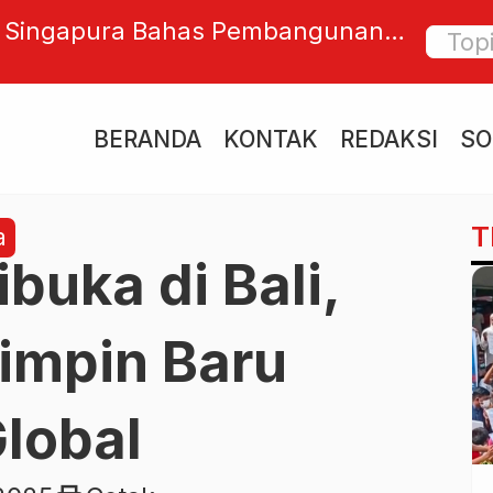
i Singapura Bahas Pembangunan
Harta 
ternasional Bali Utara Bersama
Rp7,29
 dan Penglingsir Bali
BERANDA
KONTAK
REDAKSI
SO
T
a
buka di Bali,
impin Baru
Global