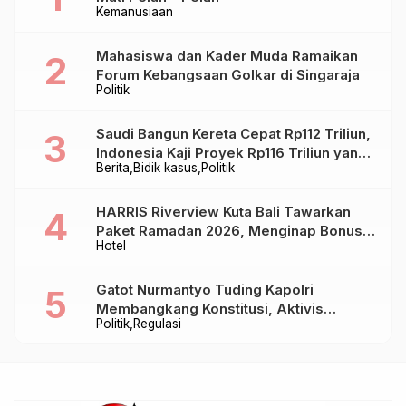
Kemanusiaan
Mahasiswa dan Kader Muda Ramaikan
Forum Kebangsaan Golkar di Singaraja
Politik
Saudi Bangun Kereta Cepat Rp112 Triliun,
Indonesia Kaji Proyek Rp116 Triliun yang
Berita
Bidik kasus
Politik
Baru Sampai Bandung
HARRIS Riverview Kuta Bali Tawarkan
Paket Ramadan 2026, Menginap Bonus
Hotel
Takjil hingga Bukber Mulai Rp88.888
Gatot Nurmantyo Tuding Kapolri
Membangkang Konstitusi, Aktivis
Politik
Regulasi
Tegaskan Polri Tak Punya Sejarah
Berkhianat pada Presiden