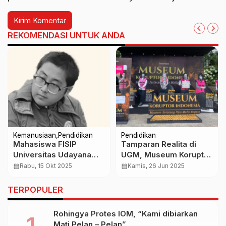
REKOMENDASI UNTUK ANDA
Kemanusiaan
Pendidikan
Pendidikan
Mahasiswa FISIP
Tamparan Realita di
Universitas Udayana
UGM, Museum Koruptor
Meninggal Jatuh dari
Indonesia Bongkar
calendar_month
Rabu, 15 Okt 2025
calendar_month
Kamis, 26 Jun 2025
Gedung Kampus,
Wajah Para Penjarah
Penyebab Masih
Negeri!
TERPOPULER
Diselidiki
Rohingya Protes IOM, “Kami dibiarkan
Mati Pelan – Pelan”