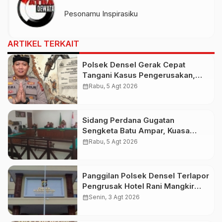
Pesonamu Inspirasiku
ARTIKEL TERKAIT
Polsek Densel Gerak Cepat
Tangani Kasus Pengerusakan,
Kapolsek: Kami Sudah Koordinasi
calendar_month
Rabu, 5 Agt 2026
Dengan Pihak Imigrasi
Sidang Perdana Gugatan
Sengketa Batu Ampar, Kuasa
Hukum Sebut Tak Ikut Tergugat di
calendar_month
Rabu, 5 Agt 2026
PTUN Terdahulu
Panggilan Polsek Densel Terlapor
Pengrusak Hotel Rani Mangkir
Keluar Negeri, Ternyata Masih di
calendar_month
Senin, 3 Agt 2026
Bali