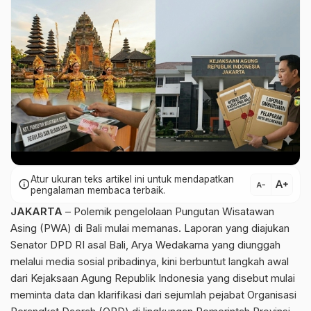
Atur ukuran teks artikel ini untuk mendapatkan
text_increase
info
text_decrease
pengalaman membaca terbaik.
JAKARTA
– Polemik pengelolaan Pungutan Wisatawan
Asing (PWA) di Bali mulai memanas. Laporan yang diajukan
Senator DPD RI asal Bali, Arya Wedakarna yang diunggah
melalui media sosial pribadinya, kini berbuntut langkah awal
dari Kejaksaan Agung Republik Indonesia yang disebut mulai
meminta data dan klarifikasi dari sejumlah pejabat Organisasi