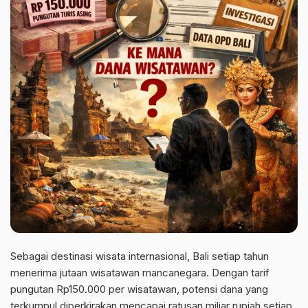
Sebagai destinasi wisata internasional, Bali setiap tahun
menerima jutaan wisatawan mancanegara. Dengan tarif
pungutan Rp150.000 per wisatawan, potensi dana yang
terkumpul diperkirakan mencapai ratusan miliar rupiah setiap