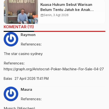
Kuasa Hukum Sebut Warisan
Belum Tentu Jatuh ke Anak
Kandung, Jero Mangku “Merusak
calendar_month
Senin, 3 Agt 2026
Banten Itu Penghinaan”
KOMENTAR (11)
Raymon
References:
The star casino sydney
References:
https://graph.org/Aristocrat-Poker-Machine-For-Sale-04-27
Balas
27 April 2026 11:41 PM
Maura
References:
Munich (München)