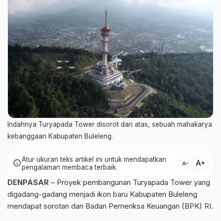
Indahnya Turyapada Tower disorot dari atas, sebuah mahakarya
kebanggaan Kabupaten Buleleng.
Atur ukuran teks artikel ini untuk mendapatkan
text_increase
info
text_decrease
pengalaman membaca terbaik.
DENPASAR
– Proyek pembangunan Turyapada Tower yang
digadang-gadang menjadi ikon baru Kabupaten Buleleng
mendapat sorotan dari Badan Pemeriksa Keuangan (BPK) RI.