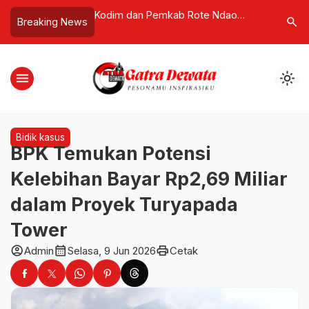
kab Rote Ndao
WKS Klarifikasi Unggahan Media
China Ta
search
Breaking News
 Bangun Kemandirian
Sosial, Tegaskan Prinsip dan
Analis Nil
Dorong Transparansi Desa Adat
Ketergan
menu
light_mode
Bidik kasus
BPK Temukan Potensi
Kelebihan Bayar Rp2,69 Miliar
dalam Proyek Turyapada
Tower
account_circle
calendar_month
print
Admin
Selasa, 9 Jun 2026
Cetak