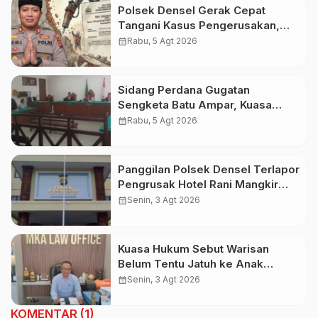
Polsek Densel Gerak Cepat
Tangani Kasus Pengerusakan,
Kapolsek: Kami Sudah Koordinasi
calendar_month
Rabu, 5 Agt 2026
Dengan Pihak Imigrasi
Sidang Perdana Gugatan
Sengketa Batu Ampar, Kuasa
Hukum Sebut Tak Ikut Tergugat di
calendar_month
Rabu, 5 Agt 2026
PTUN Terdahulu
Panggilan Polsek Densel Terlapor
Pengrusak Hotel Rani Mangkir
Keluar Negeri, Ternyata Masih di
calendar_month
Senin, 3 Agt 2026
Bali
Kuasa Hukum Sebut Warisan
Belum Tentu Jatuh ke Anak
Kandung, Jero Mangku “Merusak
calendar_month
Senin, 3 Agt 2026
Banten Itu Penghinaan”
KOMENTAR (1)