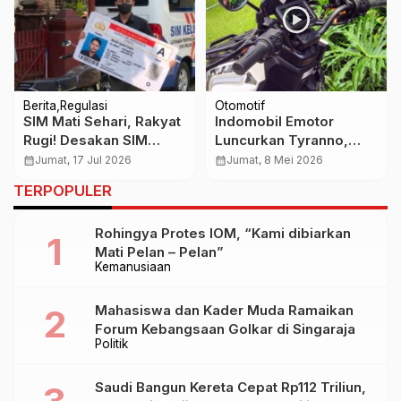
Berita
Regulasi
Otomotif
SIM Mati Sehari, Rakyat
Indomobil Emotor
Rugi! Desakan SIM
Luncurkan Tyranno,
Berlaku Seumur Hidup
Motor Listrik Bergaya
calendar_month
Jumat, 17 Jul 2026
calendar_month
Jumat, 8 Mei 2026
Kian Menguat
Adventure Dibanderol
TERPOPULER
Rp25,9 Juta
Rohingya Protes IOM, “Kami dibiarkan
Mati Pelan – Pelan”
Kemanusiaan
Mahasiswa dan Kader Muda Ramaikan
Forum Kebangsaan Golkar di Singaraja
Politik
Saudi Bangun Kereta Cepat Rp112 Triliun,