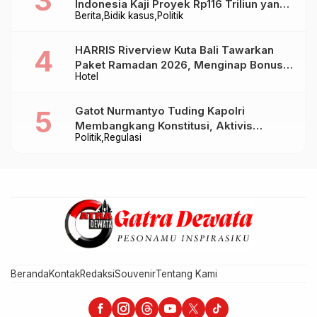
Indonesia Kaji Proyek Rp116 Triliun yang
Berita
Bidik kasus
Politik
Baru Sampai Bandung
HARRIS Riverview Kuta Bali Tawarkan
Paket Ramadan 2026, Menginap Bonus
Hotel
Takjil hingga Bukber Mulai Rp88.888
Gatot Nurmantyo Tuding Kapolri
Membangkang Konstitusi, Aktivis
Politik
Regulasi
Tegaskan Polri Tak Punya Sejarah
Berkhianat pada Presiden
Beranda
Kontak
Redaksi
Souvenir
Tentang Kami