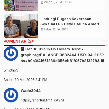
Pemulihan Kesehatan
calendar_month
Minggu, 26 Jul 2026
Lindungi Dugaan Kekerasan
Seksual LPK Dewi Baruna Amerta
Sari, CEO PT Sri Dewi Baruna Beri
calendar_month
Rabu, 22 Jul 2026
Penjelasan
KOMENTAR (2)
🏧 Get 36,824.16 US Dollars. Next ➵
graph.org/BALANCE-3682444-USD-04-21-5?
hs=b9a3f41651289d656eb81f057b8f3278& 🏧
wm3ho5
Balas
30 Mei 2026 3:41 PM
Wade3044
https://shorturl.fm/TcA9M