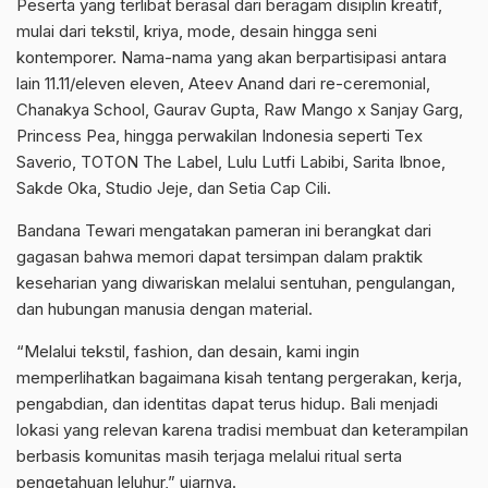
Peserta yang terlibat berasal dari beragam disiplin kreatif,
mulai dari tekstil, kriya, mode, desain hingga seni
kontemporer. Nama-nama yang akan berpartisipasi antara
lain 11.11/eleven eleven, Ateev Anand dari re-ceremonial,
Chanakya School, Gaurav Gupta, Raw Mango x Sanjay Garg,
Princess Pea, hingga perwakilan Indonesia seperti Tex
Saverio, TOTON The Label, Lulu Lutfi Labibi, Sarita Ibnoe,
Sakde Oka, Studio Jeje, dan Setia Cap Cili.
Bandana Tewari mengatakan pameran ini berangkat dari
gagasan bahwa memori dapat tersimpan dalam praktik
keseharian yang diwariskan melalui sentuhan, pengulangan,
dan hubungan manusia dengan material.
“Melalui tekstil, fashion, dan desain, kami ingin
memperlihatkan bagaimana kisah tentang pergerakan, kerja,
pengabdian, dan identitas dapat terus hidup. Bali menjadi
lokasi yang relevan karena tradisi membuat dan keterampilan
berbasis komunitas masih terjaga melalui ritual serta
pengetahuan leluhur,” ujarnya.