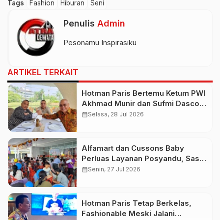
Tags
Fashion
Hiburan
Seni
Penulis
Admin
Pesonamu Inspirasiku
ARTIKEL TERKAIT
Hotman Paris Bertemu Ketum PWI
Akhmad Munir dan Sufmi Dasco,
Serukan Persatuan Indonesia
calendar_month
Selasa, 28 Jul 2026
Alfamart dan Cussons Baby
Perluas Layanan Posyandu, Sasar
2.800 Ibu dan Anak pada Juli
calendar_month
Senin, 27 Jul 2026
2026
Hotman Paris Tetap Berkelas,
Fashionable Meski Jalani