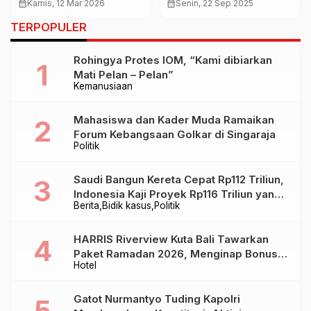
Hebohkan Warga PALI,
Anak Bali Luih, Kejari
calendar_month
Kamis, 12 Mar 2026
calendar_month
Senin, 22 Sep 2025
Diduga Jejak
Tabanan Jadi Likuidator
TERPOPULER
Peradaban Kuno
Rohingya Protes IOM, “Kami dibiarkan
Mati Pelan – Pelan”
Kemanusiaan
Mahasiswa dan Kader Muda Ramaikan
Forum Kebangsaan Golkar di Singaraja
Politik
Saudi Bangun Kereta Cepat Rp112 Triliun,
Indonesia Kaji Proyek Rp116 Triliun yang
Berita
Bidik kasus
Politik
Baru Sampai Bandung
HARRIS Riverview Kuta Bali Tawarkan
Paket Ramadan 2026, Menginap Bonus
Hotel
Takjil hingga Bukber Mulai Rp88.888
Gatot Nurmantyo Tuding Kapolri