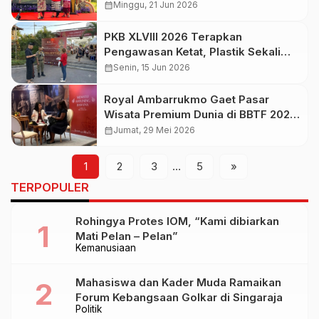
dalam Pariwisata Berkelanjutan
calendar_month
Minggu, 21 Jun 2026
PKB XLVIII 2026 Terapkan
Pengawasan Ketat, Plastik Sekali
Pakai Dilarang Masuk Art Centre
calendar_month
Senin, 15 Jun 2026
Royal Ambarrukmo Gaet Pasar
Wisata Premium Dunia di BBTF 2026,
Usung Pengalaman Budaya Keraton
calendar_month
Jumat, 29 Mei 2026
1
2
3
…
5
»
TERPOPULER
Rohingya Protes IOM, “Kami dibiarkan
Mati Pelan – Pelan”
Kemanusiaan
Mahasiswa dan Kader Muda Ramaikan
Forum Kebangsaan Golkar di Singaraja
Politik