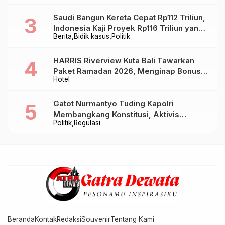
Saudi Bangun Kereta Cepat Rp112 Triliun,
Indonesia Kaji Proyek Rp116 Triliun yang
Berita
Bidik kasus
Politik
Baru Sampai Bandung
HARRIS Riverview Kuta Bali Tawarkan
Paket Ramadan 2026, Menginap Bonus
Hotel
Takjil hingga Bukber Mulai Rp88.888
Gatot Nurmantyo Tuding Kapolri
Membangkang Konstitusi, Aktivis
Politik
Regulasi
Tegaskan Polri Tak Punya Sejarah
Berkhianat pada Presiden
Beranda
Kontak
Redaksi
Souvenir
Tentang Kami