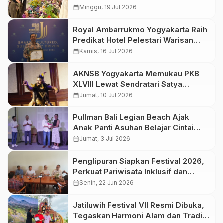
calendar_month
Minggu, 19 Jul 2026
Royal Ambarrukmo Yogyakarta Raih
Predikat Hotel Pelestari Warisan
Budaya Jawa
calendar_month
Kamis, 16 Jul 2026
AKNSB Yogyakarta Memukau PKB
XLVIII Lewat Sendratari Satya
Paramartha, Kisah Bratasena Sarat
calendar_month
Jumat, 10 Jul 2026
Nilai Spiritual
Pullman Bali Legian Beach Ajak
Anak Panti Asuhan Belajar Cintai
Lingkungan Lewat Program Green
calendar_month
Jumat, 3 Jul 2026
Heart
Penglipuran Siapkan Festival 2026,
Perkuat Pariwisata Inklusif dan
Berkelanjutan
calendar_month
Senin, 22 Jun 2026
Jatiluwih Festival VII Resmi Dibuka,
Tegaskan Harmoni Alam dan Tradisi