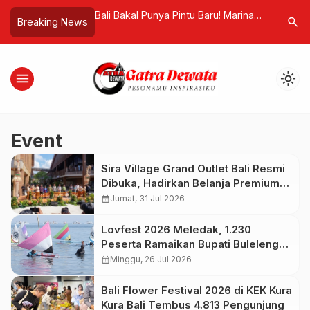
ut Manta Ray,
Bali Bakal Punya Pintu Baru! Marina
Peneliti 
search
Breaking News
ang Ubah Dasar Laut
Internasional di KEK Kura Kura Bali
Mikrosko
nsor Strategis
Mulai Dibangun
Memperla
menu
light_mode
Event
Sira Village Grand Outlet Bali Resmi
Dibuka, Hadirkan Belanja Premium
dengan Live Flight Information
calendar_month
Jumat, 31 Jul 2026
Lovfest 2026 Meledak, 1.230
Peserta Ramaikan Bupati Buleleng
Mini Sailboat Tournament II
calendar_month
Minggu, 26 Jul 2026
Bali Flower Festival 2026 di KEK Kura
Kura Bali Tembus 4.813 Pengunjung