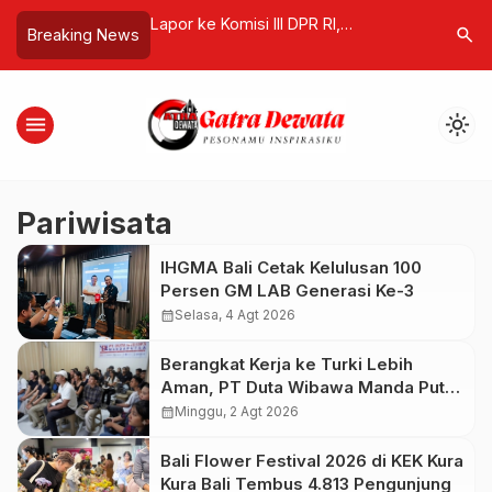
Wisatawan Asing
Lapor ke Komisi III DPR RI,
Sanur Ch
search
Breaking News
manfaatan Dinilai
Pengusaha UMKM Bali Minta
Dikukuhka
Perlindungan Hukum usai Toko
dan Pariw
Disegel dan Ratusan Bal Bawang
menu
light_mode
Disita
Pariwisata
IHGMA Bali Cetak Kelulusan 100
Persen GM LAB Generasi Ke-3
calendar_month
Selasa, 4 Agt 2026
Berangkat Kerja ke Turki Lebih
Aman, PT Duta Wibawa Manda Putra
Bali Didukung AYC Turki
calendar_month
Minggu, 2 Agt 2026
Bali Flower Festival 2026 di KEK Kura
Kura Bali Tembus 4.813 Pengunjung