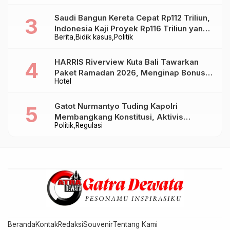
Saudi Bangun Kereta Cepat Rp112 Triliun,
Indonesia Kaji Proyek Rp116 Triliun yang
Berita
Bidik kasus
Politik
Baru Sampai Bandung
HARRIS Riverview Kuta Bali Tawarkan
Paket Ramadan 2026, Menginap Bonus
Hotel
Takjil hingga Bukber Mulai Rp88.888
Gatot Nurmantyo Tuding Kapolri
Membangkang Konstitusi, Aktivis
Politik
Regulasi
Tegaskan Polri Tak Punya Sejarah
Berkhianat pada Presiden
Beranda
Kontak
Redaksi
Souvenir
Tentang Kami