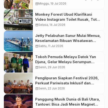
calendar_month
Minggu, 19 Jul 2026
Monkey Forest Ubud Klarifikasi
Video Instagram Toilet Rusak, Total
Ada 15 Titik Toilet untuk Pengunjung
calendar_month
Selasa, 14 Jul 2026
Jetty Pelabuhan Sanur Mulai Menua,
Keselamatan Ribuan Wisatawan
Harus Jadi Prioritas
calendar_month
Sabtu, 11 Jul 2026
Tokoh Pemuda Melayu Datok Yan
Djuna, Gelar Melayu Serumpun
(GEMES) 2026, Pesta Bangsa
calendar_month
Senin, 29 Jun 2026
Melayu di Tanah Deli
Penglipuran Siapkan Festival 2026,
Perkuat Pariwisata Inklusif dan
Berkelanjutan
calendar_month
Senin, 22 Jun 2026
Panggung Musik Dunia di Bali Utara,
Tantowi: Bisa Jadi Mesin Magnet