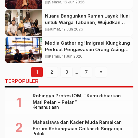
Baru Pariwisata dan Ekonomi
calendar_month
Selasa, 16 Jun 2026
Nuanu Bangunkan Rumah Layak Huni
untuk Warga Tabanan, Wujudkan
Dampak Sosial Nyata bagi
calendar_month
Jumat, 12 Jun 2026
Masyarakat
Media Gathering! Imigrasi Klungkung
Perkuat Pengawasan Orang Asing
dan Siapkan Layanan Inovatif bagi
calendar_month
Kamis, 11 Jun 2026
Masyarakat
1
2
3
…
7
»
TERPOPULER
Rohingya Protes IOM, “Kami dibiarkan
Mati Pelan – Pelan”
Kemanusiaan
Mahasiswa dan Kader Muda Ramaikan
Forum Kebangsaan Golkar di Singaraja
Politik