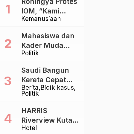
Rohingya Protes
IOM, “Kami
Kemanusiaan
dibiarkan Mati
Pelan – Pelan”
Mahasiswa dan
Kader Muda
Politik
Ramaikan Forum
Kebangsaan
Saudi Bangun
Golkar di
Kereta Cepat
Singaraja
Berita
Bidik kasus
Rp112 Triliun,
Politik
Indonesia Kaji
Proyek Rp116
HARRIS
Triliun yang
Riverview Kuta
Baru Sampai
Hotel
Bali Tawarkan