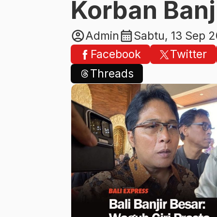
Korban Banj
account_circle
calendar_month
Admin
Sabtu, 13 Sep 
Facebook
Twitter
Threads