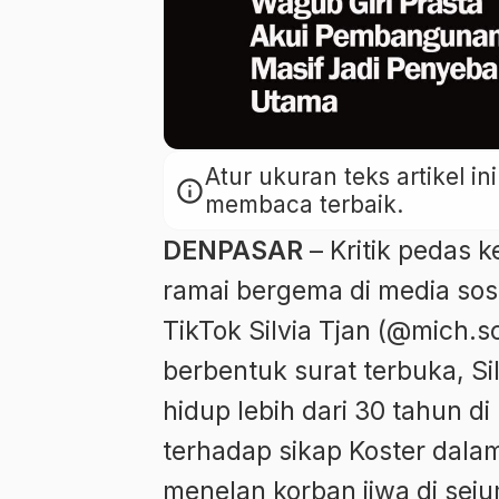
Atur ukuran teks artikel 
info
membaca terbaik.
DENPASAR
– Kritik pedas 
ramai bergema di media sosi
TikTok Silvia Tjan (@mich.
berbentuk surat terbuka, Si
hidup lebih dari 30 tahun 
terhadap sikap Koster dala
menelan korban jiwa di seju