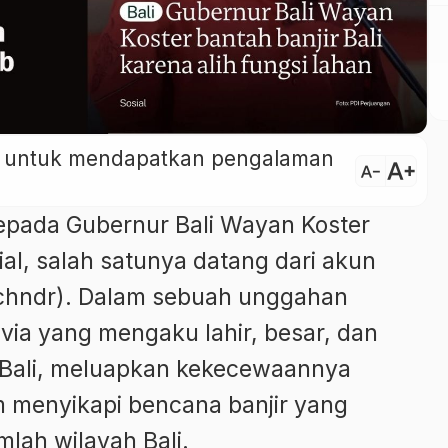
ini untuk mendapatkan pengalaman
text_increase
text_decrease
kepada Gubernur Bali Wayan Koster
al, salah satunya datang dari akun
schndr). Dalam sebuah unggahan
lvia yang mengaku lahir, besar, dan
di Bali, meluapkan kekecewaannya
m menyikapi bencana banjir yang
mlah wilayah Bali.