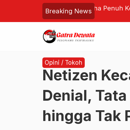
h Kebersamaan, Kejari Badung
Dewan Pers
Breaking News
id dan Tebar Qurban untuk
Indonesia 
Budiono
Opini / Tokoh
Netizen Kec
Denial, Tat
hingga Tak