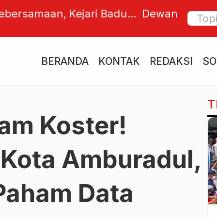
 Wajibkan Media Siber Jejak
Maestr
Pulihkan Nama Baik Ipda Haris
Tutup 
yang M
BERANDA
KONTAK
REDAKSI
SO
Kanva
T
am Koster!
a Kota Amburadul,
 Paham Data