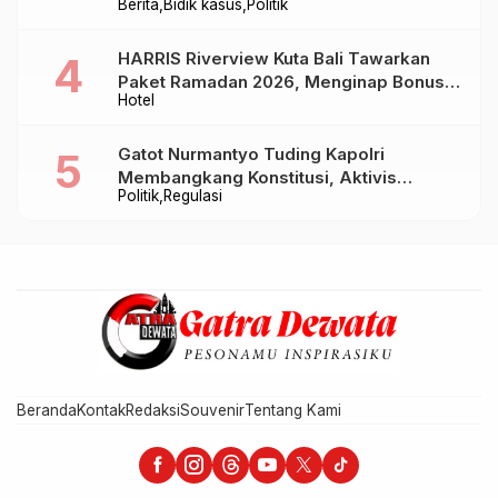
Berita
Bidik kasus
Politik
Baru Sampai Bandung
HARRIS Riverview Kuta Bali Tawarkan
Paket Ramadan 2026, Menginap Bonus
Hotel
Takjil hingga Bukber Mulai Rp88.888
Gatot Nurmantyo Tuding Kapolri
Membangkang Konstitusi, Aktivis
Politik
Regulasi
Tegaskan Polri Tak Punya Sejarah
Berkhianat pada Presiden
Beranda
Kontak
Redaksi
Souvenir
Tentang Kami