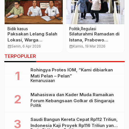
Bidik kasus
Politik
Regulasi
Paksakan Lelang Salah
Silaturahmi Ramadan di
Lokasi, Warga
Istana, Prabowo
Denpasar Barat
Subianto Terima
calendar_month
Senin, 6 Apr 2026
calendar_month
Kamis, 19 Mar 2026
Laporkan Dugaan
Megawati
TERPOPULER
Penyerobotan dan
Soekarnoputri Bahas
Pemalsuan Dokumen
Kebangsaan
Rohingya Protes IOM, “Kami dibiarkan
Mati Pelan – Pelan”
Kemanusiaan
Mahasiswa dan Kader Muda Ramaikan
Forum Kebangsaan Golkar di Singaraja
Politik
Saudi Bangun Kereta Cepat Rp112 Triliun,
Indonesia Kaji Proyek Rp116 Triliun yang