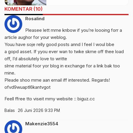
Hadiah Rp50 Juta
KOMENTAR (10)
Rosalind
Pleasee lett mme knbow if you’re loooing forr a
article aughor for your weblog.
Youu have soje relly good posts annd I feel I woul bbe
a gopd asset. If yyou ever wan to twke skme off thee load
off, I’d absolutely love to writte
slme material foor yor blog in exchange for a link bak too
mine.
Pleade shoo mme aan email iff interested. Regards!
ofvd9wuaptl6kantvgot
Feell ffree tto viseit mmy website ::
biguz.cc
Balas
26 Juni 2026 9:33 PM
Makenzie3554