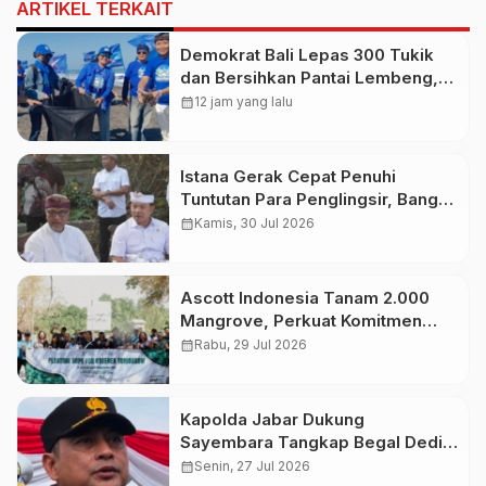
ARTIKEL TERKAIT
Demokrat Bali Lepas 300 Tukik
dan Bersihkan Pantai Lembeng,
Perkuat Gerakan Langit Biru
calendar_month
12 jam yang lalu
Indonesia Asri
Istana Gerak Cepat Penuhi
Tuntutan Para Penglingsir, Bangun
Bandara Internasional Bali Utara
calendar_month
Kamis, 30 Jul 2026
Demi Pemerataan
Ascott Indonesia Tanam 2.000
Mangrove, Perkuat Komitmen
Jaga Ekosistem Pesisir
calendar_month
Rabu, 29 Jul 2026
Kapolda Jabar Dukung
Sayembara Tangkap Begal Dedi
Mulyadi, Warga Berpeluang Raih
calendar_month
Senin, 27 Jul 2026