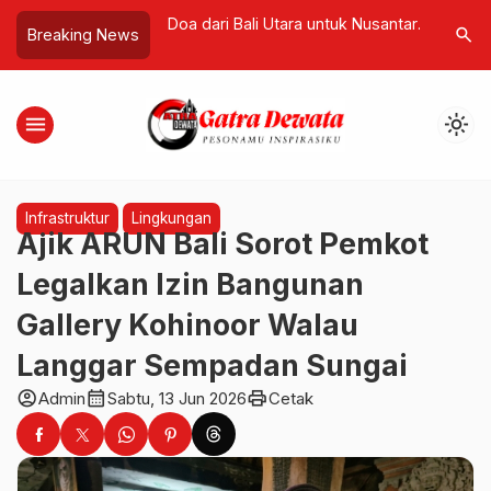
 Gas! Siapkan
Doa dari Bali Utara untuk Nusantara!
Eks Jamp
search
Breaking News
si Savate, Bidik
Ketika Para Penglingsir, Sulinggih,
Dicekal k
car Status Tuan
dan Tokoh Lintas Iman Menyatukan
Persempi
Harapan Bangsa
Korupsi
menu
light_mode
Infrastruktur
Lingkungan
Ajik ARUN Bali Sorot Pemkot
Legalkan Izin Bangunan
Gallery Kohinoor Walau
Langgar Sempadan Sungai
account_circle
calendar_month
print
Admin
Sabtu, 13 Jun 2026
Cetak