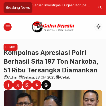
asi Dugaan Korupsi
Cegah Zoonosis dan Risiko Kerja,
Deva Dian
search
Breaking News
Melibatkan Mantan
Tim Akademisi Gelar Pelatihan
Pendeva
Kabupaten Rote
Penanganan Gigitan Hewan di Bali
nakan Kandungnya
Zoo
menu
light_mode
Hukum
Kompolnas Apresiasi Polri
Berhasil Sita 197 Ton Narkoba,
51 Ribu Tersangka Diamankan
account_circle
calendar_month
print
Admin
Selasa, 28 Okt 2025
Cetak