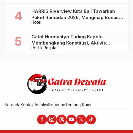
HARRIS Riverview Kuta Bali Tawarkan
Paket Ramadan 2026, Menginap Bonus
Hotel
Takjil hingga Bukber Mulai Rp88.888
Gatot Nurmantyo Tuding Kapolri
Membangkang Konstitusi, Aktivis
Politik
Regulasi
Tegaskan Polri Tak Punya Sejarah
Berkhianat pada Presiden
Beranda
Kontak
Redaksi
Souvenir
Tentang Kami