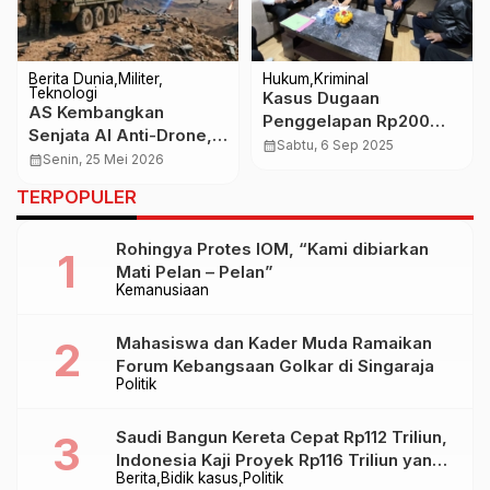
Berita Dunia
Militer
Hukum
Kriminal
Teknologi
Kasus Dugaan
AS Kembangkan
Penggelapan Rp200
Senjata AI Anti-Drone,
Miliar di Nusa Penida
calendar_month
Sabtu, 6 Sep 2025
Mampu Lumpuhkan 50
calendar_month
Senin, 25 Mei 2026
Cermin Gelap Dominasi
Drone Tanpa Tembakan
Modal Asing dalam
TERPOPULER
Pariwisata Bali
Rohingya Protes IOM, “Kami dibiarkan
Mati Pelan – Pelan”
Kemanusiaan
Mahasiswa dan Kader Muda Ramaikan
Forum Kebangsaan Golkar di Singaraja
Politik
Saudi Bangun Kereta Cepat Rp112 Triliun,
Indonesia Kaji Proyek Rp116 Triliun yang
Berita
Bidik kasus
Politik
Baru Sampai Bandung