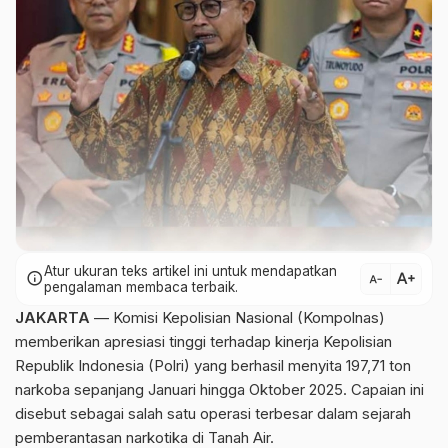
Atur ukuran teks artikel ini untuk mendapatkan
text_increase
info
text_decrease
pengalaman membaca terbaik.
JAKARTA
— Komisi Kepolisian Nasional (Kompolnas)
memberikan apresiasi tinggi terhadap kinerja Kepolisian
Republik Indonesia (Polri) yang berhasil menyita 197,71 ton
narkoba sepanjang Januari hingga Oktober 2025. Capaian ini
disebut sebagai salah satu operasi terbesar dalam sejarah
pemberantasan narkotika di Tanah Air.