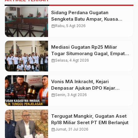
Sidang Perdana Gugatan
Sengketa Batu Ampar, Kuasa
Hukum Sebut Tak Ikut Tergugat di
calendar_month
Rabu, 5 Agt 2026
PTUN Terdahulu
Mediasi Gugatan Rp25 Miliar
Togar Situmorang Gagal, Empat
Media Pilih Lawan di Pengadilan
calendar_month
Selasa, 4 Agt 2026
Vonis MA Inkracht, Kejari
Denpasar Ajukan DPO Kejar
Budiman Tiang
calendar_month
Senin, 3 Agt 2026
Tergugat Mangkir, Gugatan Aset
Rp18 Miliar Seret PT EMI Berlanjut
calendar_month
Jumat, 31 Jul 2026