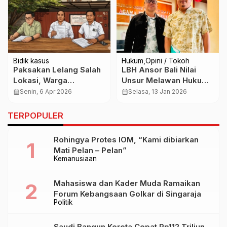
Bidik kasus
Hukum
Opini / Tokoh
Paksakan Lelang Salah
LBH Ansor Bali Nilai
Lokasi, Warga
Unsur Melawan Hukum
Denpasar Barat
Tak Terpenuhi dalam
calendar_month
Senin, 6 Apr 2026
calendar_month
Selasa, 13 Jan 2026
Laporkan Dugaan
Kasus Dugaan Korupsi
Penyerobotan dan
Kuota Haji
TERPOPULER
Pemalsuan Dokumen
Rohingya Protes IOM, “Kami dibiarkan
Mati Pelan – Pelan”
Kemanusiaan
Mahasiswa dan Kader Muda Ramaikan
Forum Kebangsaan Golkar di Singaraja
Politik
Saudi Bangun Kereta Cepat Rp112 Triliun,