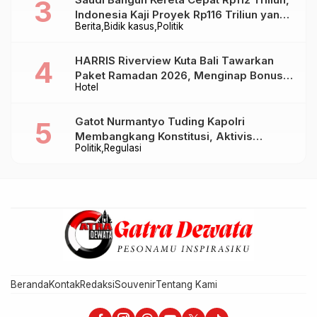
Indonesia Kaji Proyek Rp116 Triliun yang
Berita
Bidik kasus
Politik
Baru Sampai Bandung
HARRIS Riverview Kuta Bali Tawarkan
Paket Ramadan 2026, Menginap Bonus
Hotel
Takjil hingga Bukber Mulai Rp88.888
Gatot Nurmantyo Tuding Kapolri
Membangkang Konstitusi, Aktivis
Politik
Regulasi
Tegaskan Polri Tak Punya Sejarah
Berkhianat pada Presiden
Beranda
Kontak
Redaksi
Souvenir
Tentang Kami