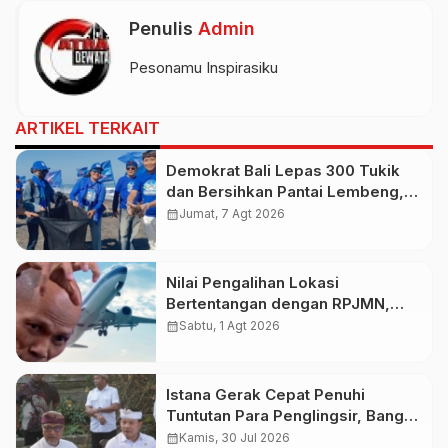
Penulis
Admin
Pesonamu Inspirasiku
ARTIKEL TERKAIT
Demokrat Bali Lepas 300 Tukik
dan Bersihkan Pantai Lembeng,
Perkuat Gerakan Langit Biru
calendar_month
Jumat, 7 Agt 2026
Indonesia Asri
Nilai Pengalihan Lokasi
Bertentangan dengan RPJMN,
Ichsanuddin Soroti Komitmen
calendar_month
Sabtu, 1 Agt 2026
Presiden dan Kepastian Investasi
Rp50 Triliun
Istana Gerak Cepat Penuhi
Tuntutan Para Penglingsir, Bangun
Bandara Internasional Bali Utara
calendar_month
Kamis, 30 Jul 2026