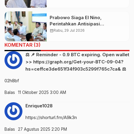
Demi Pemerataan
Prabowo Siaga El Nino,
Perintahkan Antisipasi
Kekeringan dan Karhutla Nasional
calendar_month
Rabu, 29 Jul 2026
KOMENTAR (3)
⚖ 📌 Reminder - 0.9 BTC expiring. Open wallet
>> https://graph.org/Get-your-BTC-09-04?
hs=ceffce3de651f34f903c5299f765c7ca& ⚖
02h8bf
Balas
11 Oktober 2025 3:00 AM
Enrique1028
https://shorturl.fm/A9k3n
Balas
27 Agustus 2025 2:20 PM