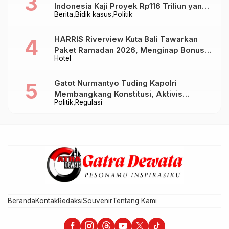
Indonesia Kaji Proyek Rp116 Triliun yang
Berita
Bidik kasus
Politik
Baru Sampai Bandung
HARRIS Riverview Kuta Bali Tawarkan
Paket Ramadan 2026, Menginap Bonus
Hotel
Takjil hingga Bukber Mulai Rp88.888
Gatot Nurmantyo Tuding Kapolri
Membangkang Konstitusi, Aktivis
Politik
Regulasi
Tegaskan Polri Tak Punya Sejarah
Berkhianat pada Presiden
Beranda
Kontak
Redaksi
Souvenir
Tentang Kami