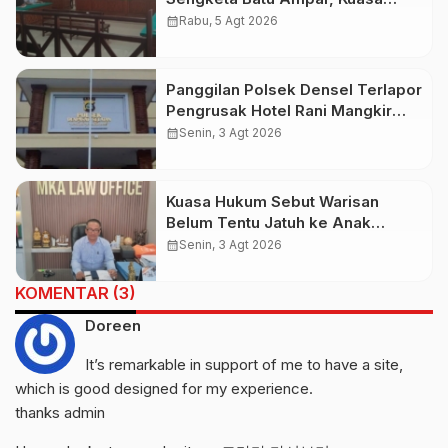
Hukum Sebut Tak Ikut Tergugat di
calendar_month
Rabu, 5 Agt 2026
PTUN Terdahulu
Panggilan Polsek Densel Terlapor
Pengrusak Hotel Rani Mangkir
Keluar Negeri, Ternyata Masih di
calendar_month
Senin, 3 Agt 2026
Bali
Kuasa Hukum Sebut Warisan
Belum Tentu Jatuh ke Anak
Kandung, Jero Mangku “Merusak
calendar_month
Senin, 3 Agt 2026
Banten Itu Penghinaan”
KOMENTAR (3)
Doreen
It’s remarkable in support of me to have a site,
which is good designed for my experience.
thanks admin