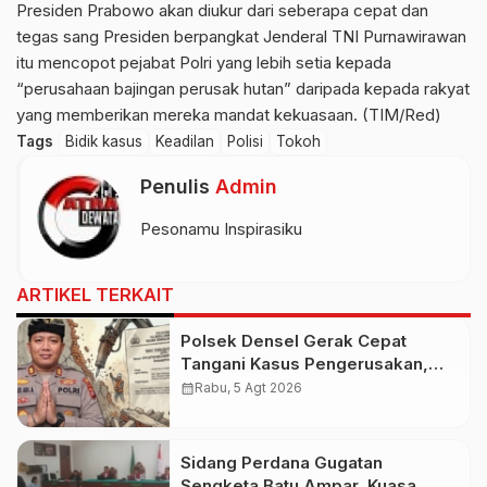
Presiden Prabowo akan diukur dari seberapa cepat dan
tegas sang Presiden berpangkat Jenderal TNI Purnawirawan
itu mencopot pejabat Polri yang lebih setia kepada
“perusahaan bajingan perusak hutan” daripada kepada rakyat
yang memberikan mereka mandat kekuasaan. (TIM/Red)
Tags
Bidik kasus
Keadilan
Polisi
Tokoh
Penulis
Admin
Pesonamu Inspirasiku
ARTIKEL TERKAIT
Polsek Densel Gerak Cepat
Tangani Kasus Pengerusakan,
Kapolsek: Kami Sudah Koordinasi
calendar_month
Rabu, 5 Agt 2026
Dengan Pihak Imigrasi
Sidang Perdana Gugatan
Sengketa Batu Ampar, Kuasa