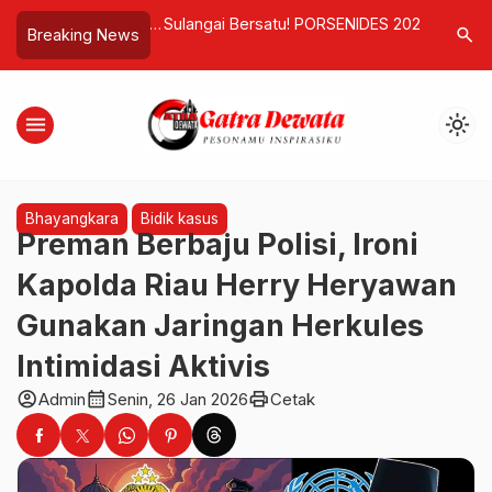
aulus Andi Mursalim
Sulangai Bersatu! PORSENIDES 2025
FOX Jimb
search
Breaking News
i Hukum
Tutup Meriah Rayakan HUT RI ke-80
Kenyaman
dan Mode
menu
light_mode
Bhayangkara
Bidik kasus
Preman Berbaju Polisi, Ironi
Kapolda Riau Herry Heryawan
Gunakan Jaringan Herkules
Intimidasi Aktivis
account_circle
calendar_month
print
Admin
Senin, 26 Jan 2026
Cetak