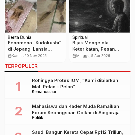
Berita Dunia
Spiritual
Fenomena “Kudokushi”
Bijak Mengelola
di Jepang! Lansia
Keterikatan, Pesan
Meninggal dalam
Siddhartha Gautama
calendar_month
Kamis, 20 Nov 2025
calendar_month
Minggu, 5 Apr 2026
Kesepian, Pakar Sebut
tentang Luka
TERPOPULER
Krisis Sosial Makin
Perpisahan
Mengkhawatirkan
Rohingya Protes IOM, “Kami dibiarkan
Mati Pelan – Pelan”
Kemanusiaan
Mahasiswa dan Kader Muda Ramaikan
Forum Kebangsaan Golkar di Singaraja
Politik
Saudi Bangun Kereta Cepat Rp112 Triliun,