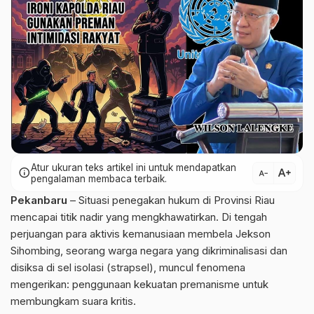
Atur ukuran teks artikel ini untuk mendapatkan
text_increase
info
text_decrease
pengalaman membaca terbaik.
Pekanbaru
– Situasi penegakan hukum di Provinsi Riau
mencapai titik nadir yang mengkhawatirkan. Di tengah
perjuangan para aktivis kemanusiaan membela Jekson
Sihombing, seorang warga negara yang dikriminalisasi dan
disiksa di sel isolasi (strapsel), muncul fenomena
mengerikan: penggunaan kekuatan premanisme untuk
membungkam suara kritis.