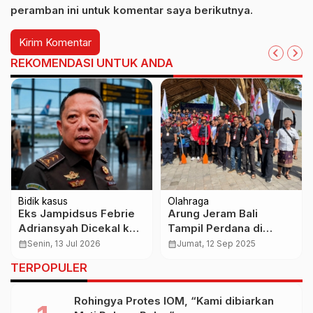
peramban ini untuk komentar saya berikutnya.
REKOMENDASI UNTUK ANDA
Bidik kasus
Olahraga
Eks Jampidsus Febrie
Arung Jeram Bali
Adriansyah Dicekal ke
Tampil Perdana di
Luar Negeri, Imigrasi
Porprov XVI Lewat
calendar_month
Senin, 13 Jul 2026
calendar_month
Jumat, 12 Sep 2025
Persempit Ruang Gerak
Eksebisi
TERPOPULER
Tersangka Korupsi
Rohingya Protes IOM, “Kami dibiarkan