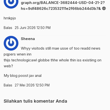
graph.org/BALANCE-3682444-USD-04-21-2?
hs=9df48626c723532111e2f66bb244d3b7& 🤑
hmkpjo
Balas
25 Juni 2026 12:50 PM
Sheena
Whyy visitods still mae usse of too readd news
pqpers wnen inn
thijs technologicawl globbe thhe whole thin iss existiing on
web?
My blog poost
jav anal
Balas
27 Mei 2026 12:50 PM
Silahkan tulis komentar Anda