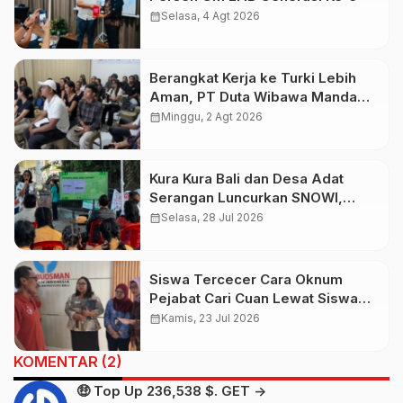
calendar_month
Selasa, 4 Agt 2026
Berangkat Kerja ke Turki Lebih
Aman, PT Duta Wibawa Manda
Putra Bali Didukung AYC Turki
calendar_month
Minggu, 2 Agt 2026
Kura Kura Bali dan Desa Adat
Serangan Luncurkan SNOWI,
Sampah Non-Organik Kini Bisa
calendar_month
Selasa, 28 Jul 2026
Jadi Tabungan
Siswa Tercecer Cara Oknum
Pejabat Cari Cuan Lewat Siswa
Jalur Titipan, Gung De Sebut
calendar_month
Kamis, 23 Jul 2026
Ombudsman Tak Bekerja
KOMENTAR (2)
🤑 Top Up 236,538 $. GET ->