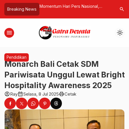
esari Umat Pura
Momentum Hari Pers Nasional,
“Sampah O
search
Breaking News
uat! Warga Adat
Ketum AWDI Serahkan Mandat DPW
ke Klungk
ansi
Bali
Bom Wakt
menu
light_mode
Pendidikan
Monarch Bali Cetak SDM
Pariwisata Unggul Lewat Bright
Hospitality Awareness 2025
account_circle
calendar_month
print
Ray
Selasa, 8 Jul 2025
Cetak