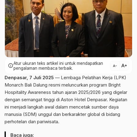
Atur ukuran teks artikel ini untuk mendapatkan
text_increase
info
text_decrease
pengalaman membaca terbaik.
Denpasar, 7 Juli 2025
— Lembaga Pelatihan Kerja (LPK)
Monarch Bali Dalung resmi meluncurkan program Bright
Hospitality Awareness tahun ajaran 2025/2026 yang digelar
dengan semangat tinggi di Aston Hotel Denpasar. Kegiatan
ini menjadi langkah awal dalam mencetak sumber daya
manusia (SDM) unggul dan berkarakter global di bidang
perhotelan dan pariwisata.
Baca juga: