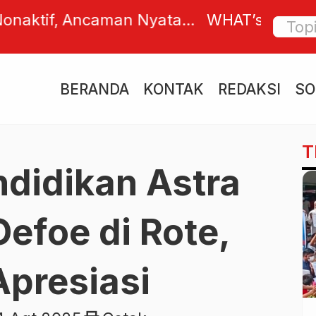
T, MR. PRESIDENT ?
Bicara 
Banjir
Nilo
BERANDA
KONTAK
REDAKSI
SO
T
didikan Astra
efoe di Rote,
 Apresiasi