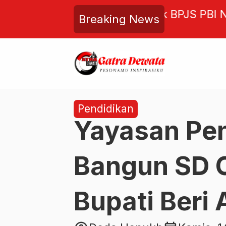
BI Nonaktif, Ancaman Nyata
WHAT’s NEX
Breaking News
ci Darah
Pendidikan
Yayasan Pen
Bangun SD O
Bupati Beri