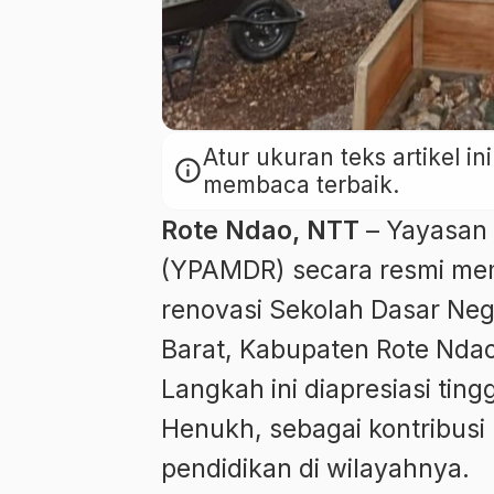
Atur ukuran teks artikel 
info
membaca terbaik.
Rote Ndao, NTT
– Yayasan 
(YPAMDR) secara resmi me
renovasi Sekolah Dasar Neg
Barat, Kabupaten Rote Ndao
Langkah ini diapresiasi ting
Henukh, sebagai kontribus
pendidikan di wilayahnya.