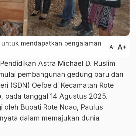
ini untuk mendapatkan pengalaman
text_increase
text_decrease
Pendidikan Astra Michael D. Ruslim
mulai pembangunan gedung baru dan
eri (SDN) Oefoe di Kecamatan Rote
, pada tanggal 14 Agustus 2025.
gi oleh Bupati Rote Ndao, Paulus
i nyata dalam memajukan dunia