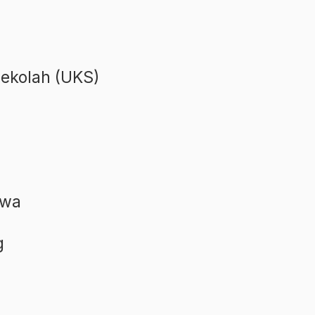
ekolah (UKS)
swa
g