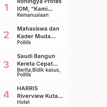
Rohingya Protes
IOM, “Kami
Kemanusiaan
dibiarkan Mati
Pelan – Pelan”
Mahasiswa dan
Kader Muda
Politik
Ramaikan Forum
Kebangsaan
Saudi Bangun
Golkar di
Kereta Cepat
Singaraja
Berita
Bidik kasus
Rp112 Triliun,
Politik
Indonesia Kaji
Proyek Rp116
HARRIS
Triliun yang
Riverview Kuta
Baru Sampai
Hotel
Bali Tawarkan