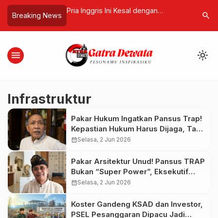
n yang Tak Terlihat,
Pria Inggris Ini Kesal dengan
Melurusk
search
Breaking News
Somya Putra tentang
Tetangga, Lalu Mendirikan Negara
Antara Spi
buh Diam-Diam
Sendiri di Tengah Laut
Tuduhan P
menu
light_mode
Infrastruktur
Pakar Hukum Ingatkan Pansus Trap!
Kepastian Hukum Harus Dijaga, Tak
Bisa Berdasarkan Tekanan Politik
calendar_month
Selasa, 2 Jun 2026
dan Opini Publik
Pakar Arsitektur Unud! Pansus TRAP
Bukan “Super Power”, Eksekutif
Wajib Eksekusi Temuan Tata Ruang
calendar_month
Selasa, 2 Jun 2026
Bali
Koster Gandeng KSAD dan Investor,
PSEL Pesanggaran Dipacu Jadi