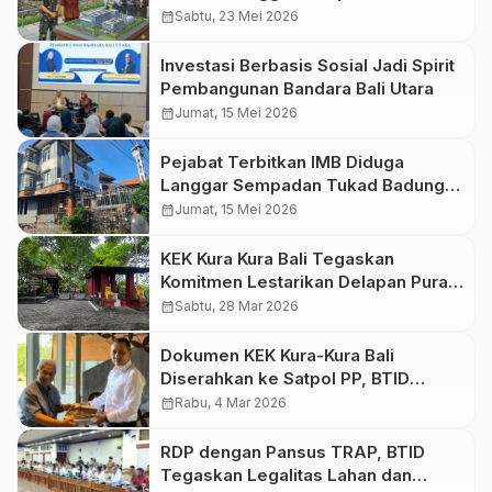
Solusi Krisis Sampah Bali
calendar_month
Sabtu, 23 Mei 2026
Investasi Berbasis Sosial Jadi Spirit
Pembangunan Bandara Bali Utara
calendar_month
Jumat, 15 Mei 2026
Pejabat Terbitkan IMB Diduga
Langgar Sempadan Tukad Badung,
ARUN Bali Desak Kejaksaan Usut
calendar_month
Jumat, 15 Mei 2026
Pidana
KEK Kura Kura Bali Tegaskan
Komitmen Lestarikan Delapan Pura
di Tengah Pengembangan Kawasan
calendar_month
Sabtu, 28 Mar 2026
Dokumen KEK Kura-Kura Bali
Diserahkan ke Satpol PP, BTID
Tegaskan Seluruh Izin Sesuai
calendar_month
Rabu, 4 Mar 2026
Prosedur
RDP dengan Pansus TRAP, BTID
Tegaskan Legalitas Lahan dan