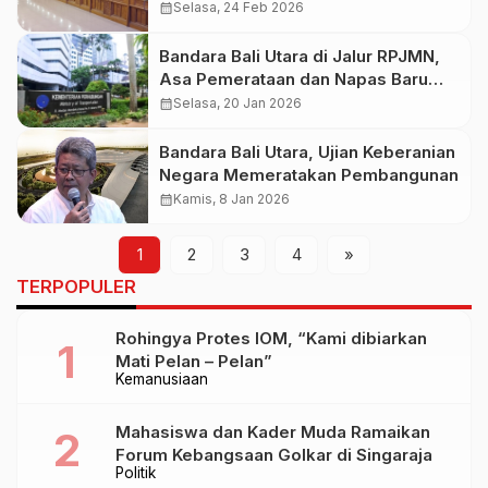
Perizinan KEK Kura-Kura Bali
calendar_month
Selasa, 24 Feb 2026
Bandara Bali Utara di Jalur RPJMN,
Asa Pemerataan dan Napas Baru
bagi Bali
calendar_month
Selasa, 20 Jan 2026
Bandara Bali Utara, Ujian Keberanian
Negara Memeratakan Pembangunan
calendar_month
Kamis, 8 Jan 2026
1
2
3
4
»
TERPOPULER
Rohingya Protes IOM, “Kami dibiarkan
Mati Pelan – Pelan”
Kemanusiaan
Mahasiswa dan Kader Muda Ramaikan
Forum Kebangsaan Golkar di Singaraja
Politik