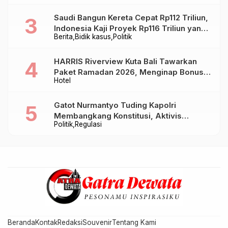
Saudi Bangun Kereta Cepat Rp112 Triliun,
Indonesia Kaji Proyek Rp116 Triliun yang
Berita
Bidik kasus
Politik
Baru Sampai Bandung
HARRIS Riverview Kuta Bali Tawarkan
Paket Ramadan 2026, Menginap Bonus
Hotel
Takjil hingga Bukber Mulai Rp88.888
Gatot Nurmantyo Tuding Kapolri
Membangkang Konstitusi, Aktivis
Politik
Regulasi
Tegaskan Polri Tak Punya Sejarah
Berkhianat pada Presiden
Beranda
Kontak
Redaksi
Souvenir
Tentang Kami