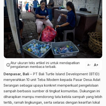
Atur ukuran teks artikel ini untuk mendapatkan
text_increase
info
text_decrease
pengalaman membaca terbaik.
Denpasar, Bali
– PT Bali Turtle Island Development (BTID)
menyerahkan 10 unit Teba Modern kepada Pasar Desa Adat
Serangan sebagai upaya konkret memperkuat pengelolaan
sampah berbasis sumber di tingkat komunitas. Dukungan ini
diharapkan mampu mendorong tata kelola sampah yang lebih
tertib, ramah lingkungan, serta selaras dengan kearifan lokal