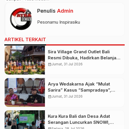
Penulis
Admin
Pesonamu Inspirasiku
ARTIKEL TERKAIT
Sira Village Grand Outlet Bali
Resmi Dibuka, Hadirkan Belanja
Premium dengan Live Flight
calendar_month
Jumat, 31 Jul 2026
Information
Arya Wedakarna Ajak “Mulat
Sarira” Kasus “Sampradaya”,
Buka Ashram Untuk Spiritual
calendar_month
Jumat, 31 Jul 2026
Tourism
Kura Kura Bali dan Desa Adat
Serangan Luncurkan SNOWI,
Sampah Non-Organik Kini Bisa
calendar_month
Selasa, 28 Jul 2026