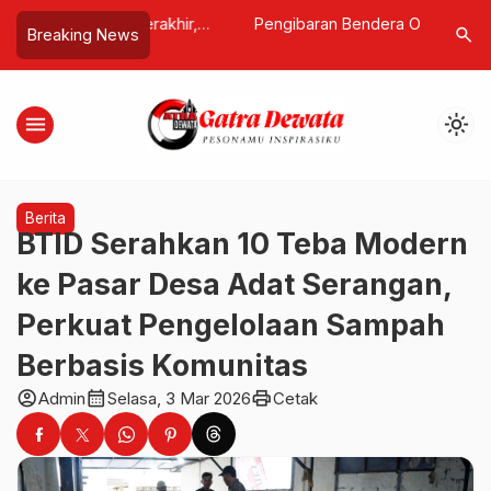
an Berakhir,
Pengibaran Bendera One Piece Bisa
Defisit A
search
Breaking News
Finly di Tahan Pihak
Dipidana, Netizen: Kritik Bukan
Kenaikan
y 1 tahun Capai
Berarti Mengkhianat
Muncul
menu
light_mode
Berita
BTID Serahkan 10 Teba Modern
ke Pasar Desa Adat Serangan,
Perkuat Pengelolaan Sampah
Berbasis Komunitas
account_circle
calendar_month
print
Admin
Selasa, 3 Mar 2026
Cetak