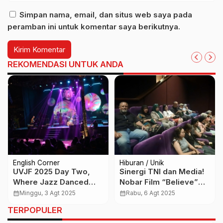
Simpan nama, email, dan situs web saya pada
peramban ini untuk komentar saya berikutnya.
REKOMENDASI UNTUK ANDA
English Corner
Hiburan / Unik
UVJF 2025 Day Two,
Sinergi TNI dan Media!
Where Jazz Danced
Nobar Film “Believe”
with Nature and Culture
Perkuat Kebersamaan
calendar_month
Minggu, 3 Agt 2025
calendar_month
Rabu, 6 Agt 2025
Took Flight
di Kuta
TERPOPULER