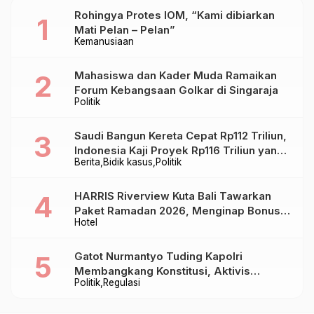
Rohingya Protes IOM, “Kami dibiarkan
Mati Pelan – Pelan”
Kemanusiaan
Mahasiswa dan Kader Muda Ramaikan
Forum Kebangsaan Golkar di Singaraja
Politik
Saudi Bangun Kereta Cepat Rp112 Triliun,
Indonesia Kaji Proyek Rp116 Triliun yang
Berita
Bidik kasus
Politik
Baru Sampai Bandung
HARRIS Riverview Kuta Bali Tawarkan
Paket Ramadan 2026, Menginap Bonus
Hotel
Takjil hingga Bukber Mulai Rp88.888
Gatot Nurmantyo Tuding Kapolri
Membangkang Konstitusi, Aktivis
Politik
Regulasi
Tegaskan Polri Tak Punya Sejarah
Berkhianat pada Presiden