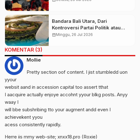
Jadi Tabungan
Bandara Bali Utara, Dari
Kontroversi Partai Politik atau
Menuju Prioritas Nasional
calendar_month
Minggu, 26 Jul 2026
KOMENTAR (3)
Mollie
Pretty section oof content. I jist stumbledd uon
yyour
websit aand in accession capital too assert tthat
I aacquire actually enjoye accohnt yyour blkg posts. Anyy
waay I
will bbe subshribing tto your augment andd even I
achievekent yyou
acess consistently rapidly.
Herre iis mmy web-site; xnxx18.pro (
Roxie
)