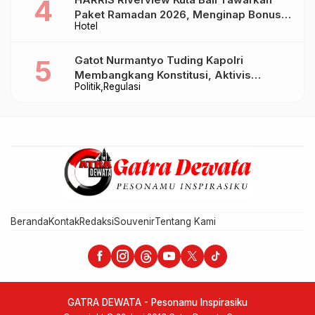
Paket Ramadan 2026, Menginap Bonus
Hotel
Takjil hingga Bukber Mulai Rp88.888
Gatot Nurmantyo Tuding Kapolri
Membangkang Konstitusi, Aktivis
Politik
Regulasi
Tegaskan Polri Tak Punya Sejarah
Berkhianat pada Presiden
Beranda
Kontak
Redaksi
Souvenir
Tentang Kami
GATRA DEWATA - Pesonamu Inspirasiku