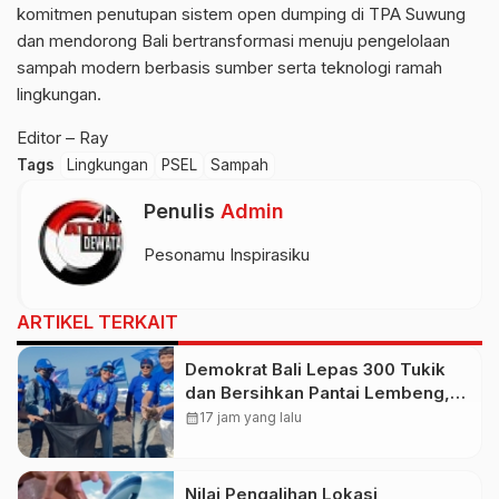
komitmen penutupan sistem open dumping di TPA Suwung
dan mendorong Bali bertransformasi menuju pengelolaan
sampah modern berbasis sumber serta teknologi ramah
lingkungan.
Editor – Ray
Tags
Lingkungan
PSEL
Sampah
Penulis
Admin
Pesonamu Inspirasiku
ARTIKEL TERKAIT
Demokrat Bali Lepas 300 Tukik
dan Bersihkan Pantai Lembeng,
Perkuat Gerakan Langit Biru
calendar_month
17 jam yang lalu
Indonesia Asri
Nilai Pengalihan Lokasi