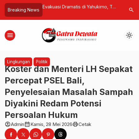
g Lelang
Evakuasi Dramatis di Yahukimo, TNI
Warga RT
search
Breaking News
 Arman 114 dan
Selamatkan Puluhan Guru dan
Hidupkan
iliun, Pembeli Wajib
Nakes Usai Serangan OPM
s
menu
light_mode
Lingkungan
Politik
Koster dan Menteri LH Sepakat
Percepat PSEL Bali,
Penyelesaian Masalah Sampah
Diyakini Redam Potensi
Persoalan Hukum
account_circle
calendar_month
print
Admin
Kamis, 28 Mei 2026
Cetak