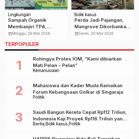
Lingkungan
Bidik kasus
Sampah Organik
Perda Jadi Pajangan,
Membanjiri TPA,
Mangrove Dikorbankan!
Pengelolaan dari Rumah
Sidakarya Dibuka,
calendar_month
Minggu, 29 Mar 2026
calendar_month
Senin, 30 Mar 2026
Jadi Solusi Mendesak
Benoa Membusuk
TERPOPULER
Rohingya Protes IOM, “Kami dibiarkan
Mati Pelan – Pelan”
Kemanusiaan
Mahasiswa dan Kader Muda Ramaikan
Forum Kebangsaan Golkar di Singaraja
Politik
Saudi Bangun Kereta Cepat Rp112 Triliun,
Indonesia Kaji Proyek Rp116 Triliun yang
Berita
Bidik kasus
Politik
Baru Sampai Bandung
HARRIS Riverview Kuta Bali Tawarkan