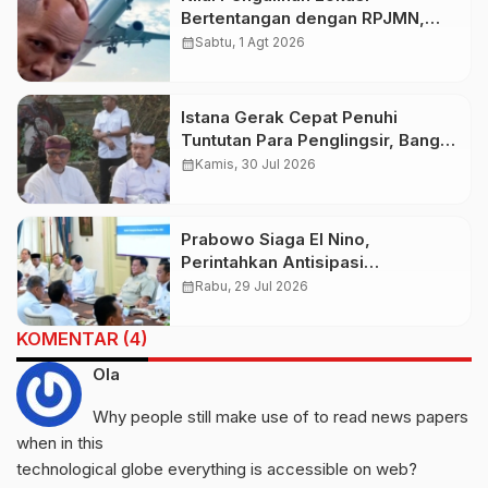
Bertentangan dengan RPJMN,
Ichsanuddin Soroti Komitmen
calendar_month
Sabtu, 1 Agt 2026
Presiden dan Kepastian Investasi
Rp50 Triliun
Istana Gerak Cepat Penuhi
Tuntutan Para Penglingsir, Bangun
Bandara Internasional Bali Utara
calendar_month
Kamis, 30 Jul 2026
Demi Pemerataan
Prabowo Siaga El Nino,
Perintahkan Antisipasi
Kekeringan dan Karhutla Nasional
calendar_month
Rabu, 29 Jul 2026
KOMENTAR (4)
Ola
Why people still make use of to read news papers
when in this
technological globe everything is accessible on web?