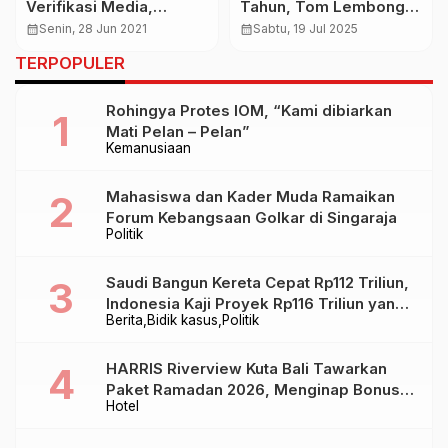
Verifikasi Media,
Tahun, Tom Lembong
Majelis Pers Serukan
Tak Terima Uang
calendar_month
Senin, 28 Jun 2021
calendar_month
Sabtu, 19 Jul 2025
Dewan Pers Kembali ke
Korupsi
TERPOPULER
Koridor Regulasi
Rohingya Protes IOM, “Kami dibiarkan
Mati Pelan – Pelan”
Kemanusiaan
Mahasiswa dan Kader Muda Ramaikan
Forum Kebangsaan Golkar di Singaraja
Politik
Saudi Bangun Kereta Cepat Rp112 Triliun,
Indonesia Kaji Proyek Rp116 Triliun yang
Berita
Bidik kasus
Politik
Baru Sampai Bandung
HARRIS Riverview Kuta Bali Tawarkan
Paket Ramadan 2026, Menginap Bonus
Hotel
Takjil hingga Bukber Mulai Rp88.888