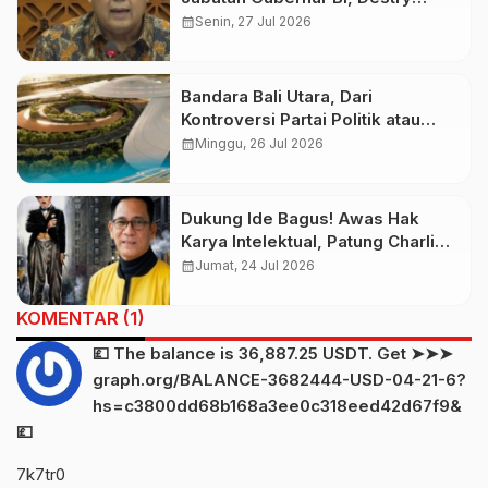
Damayanti Ditunjuk Jadi
calendar_month
Senin, 27 Jul 2026
Pelaksana Tugas
Bandara Bali Utara, Dari
Kontroversi Partai Politik atau
Menuju Prioritas Nasional
calendar_month
Minggu, 26 Jul 2026
Dukung Ide Bagus! Awas Hak
Karya Intelektual, Patung Charlie
Chaplin Mohon Kaji Aspek Lisensi
calendar_month
Jumat, 24 Jul 2026
KOMENTAR (1)
💷 The balance is 36,887.25 USDT. Get ➤➤➤
graph.org/BALANCE-3682444-USD-04-21-6?
hs=c3800dd68b168a3ee0c318eed42d67f9&
💷
7k7tr0