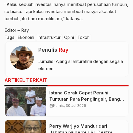
“Kalau sebuah investasi hanya membuat perusahaan tumbuh,
itu biasa. Tapi kalau investasi membuat masyarakat ikut
tumbuh, itu baru memiliki arti,” katanya.
Editor – Ray
Tags
Ekonomi
Infrastruktur
Opini
Tokoh
Penulis
Ray
Jurnalis! Ajang silahturahmi dengan segala
elemen.
ARTIKEL TERKAIT
Istana Gerak Cepat Penuhi
Tuntutan Para Penglingsir, Bangun
Bandara Internasional Bali Utara
calendar_month
Kamis, 30 Jul 2026
Demi Pemerataan
Perry Warjiyo Mundur dari
Jabatan Gubernur BI, Destry