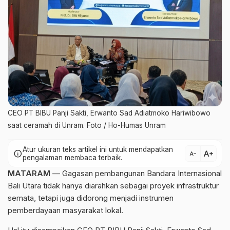
CEO PT BIBU Panji Sakti, Erwanto Sad Adiatmoko Hariwibowo
saat ceramah di Unram. Foto / Ho-Humas Unram
Atur ukuran teks artikel ini untuk mendapatkan
text_increase
info
text_decrease
pengalaman membaca terbaik.
MATARAM
— Gagasan pembangunan Bandara Internasional
Bali Utara tidak hanya diarahkan sebagai proyek infrastruktur
semata, tetapi juga didorong menjadi instrumen
pemberdayaan masyarakat lokal.