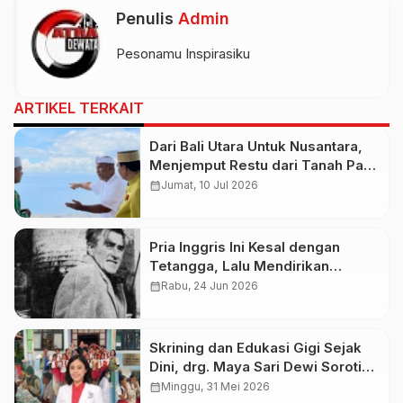
Penulis
Admin
Pesonamu Inspirasiku
ARTIKEL TERKAIT
Dari Bali Utara Untuk Nusantara,
Menjemput Restu dari Tanah Para
Sultan
calendar_month
Jumat, 10 Jul 2026
Pria Inggris Ini Kesal dengan
Tetangga, Lalu Mendirikan
Negara Sendiri di Tengah Laut
calendar_month
Rabu, 24 Jun 2026
Skrining dan Edukasi Gigi Sejak
Dini, drg. Maya Sari Dewi Soroti
Pentingnya Pencegahan Penyakit
calendar_month
Minggu, 31 Mei 2026