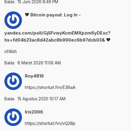
Balas
15 Juni 2026 8:46 PM
🖤 Bitcoin payout. Log In -
yandex.com/poll/GjSFvwyKcmEMXpzm6yDExc?
hs=fd04b23ac8d42abc8b990ec6b97dcb03& 🖤
of4lsh
Balas
8 Maret 2026 11:08 AM
Roy4816
https://shorturl.fm/E36aA
Balas
15 Agustus 2025 10:17 AM
Iris2096
https://shorturl.fm/vQ28p