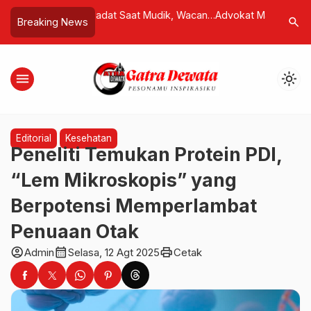
t Saat Mudik, Wacana
Advokat Made Somya Desak Copot
Kirana Lar
search
Breaking News
Penolakan PHDI
Kapolres Tabanan dan Kapolsek
Minim Emp
Baturiti Usai Amuk Massa
Kemiskin
Keluarga
menu
light_mode
Kebijaka
Editorial
Kesehatan
Peneliti Temukan Protein PDI,
“Lem Mikroskopis” yang
Berpotensi Memperlambat
Penuaan Otak
account_circle
calendar_month
print
Admin
Selasa, 12 Agt 2025
Cetak