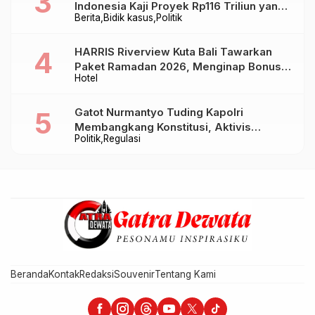
Indonesia Kaji Proyek Rp116 Triliun yang
Berita
Bidik kasus
Politik
Baru Sampai Bandung
HARRIS Riverview Kuta Bali Tawarkan
Paket Ramadan 2026, Menginap Bonus
Hotel
Takjil hingga Bukber Mulai Rp88.888
Gatot Nurmantyo Tuding Kapolri
Membangkang Konstitusi, Aktivis
Politik
Regulasi
Tegaskan Polri Tak Punya Sejarah
Berkhianat pada Presiden
Beranda
Kontak
Redaksi
Souvenir
Tentang Kami