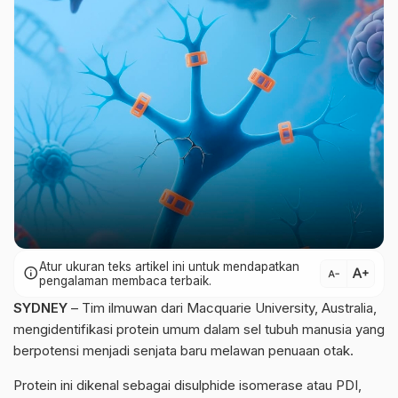
Atur ukuran teks artikel ini untuk mendapatkan
text_increase
info
text_decrease
pengalaman membaca terbaik.
SYDNEY
– Tim ilmuwan dari Macquarie University, Australia,
mengidentifikasi protein umum dalam sel tubuh manusia yang
berpotensi menjadi senjata baru melawan penuaan otak.
Protein ini dikenal sebagai disulphide isomerase atau PDI,