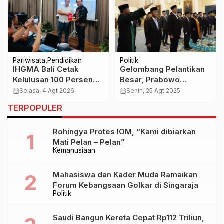
Pariwisata
Pendidikan
Politik
IHGMA Bali Cetak
Gelombang Pelantikan
Kelulusan 100 Persen
Besar, Prabowo
GM LAB Generasi Ke-3
Tegaskan Arah
calendar_month
Selasa, 4 Agt 2026
calendar_month
Senin, 25 Agt 2025
Pemerintahan
TERPOPULER
Rohingya Protes IOM, “Kami dibiarkan
Mati Pelan – Pelan”
Kemanusiaan
Mahasiswa dan Kader Muda Ramaikan
Forum Kebangsaan Golkar di Singaraja
Politik
Saudi Bangun Kereta Cepat Rp112 Triliun,