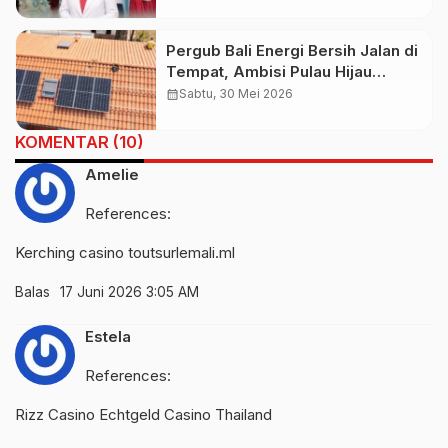
Gigi pada Anak
Pergub Bali Energi Bersih Jalan di
Tempat, Ambisi Pulau Hijau
Tersendat Implementasi
calendar_month
Sabtu, 30 Mei 2026
KOMENTAR (10)
Amelie
References:
Kerching casino
toutsurlemali.ml
Balas
17 Juni 2026 3:05 AM
Estela
References:
Rizz Casino Echtgeld
Casino Thailand