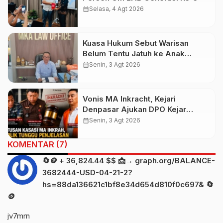
calendar_month
Selasa, 4 Agt 2026
Kuasa Hukum Sebut Warisan
Belum Tentu Jatuh ke Anak
Kandung, Jero Mangku “Merusak
calendar_month
Senin, 3 Agt 2026
Banten Itu Penghinaan”
Vonis MA Inkracht, Kejari
Denpasar Ajukan DPO Kejar
Budiman Tiang
calendar_month
Senin, 3 Agt 2026
KOMENTAR (7)
🔄🪙 + 36,824.44 $$ 📩→ graph.org/BALANCE-
3682444-USD-04-21-2?
hs=88da136621c1bf8e34d654d810f0c697& 🔄
🪙
jv7mrn