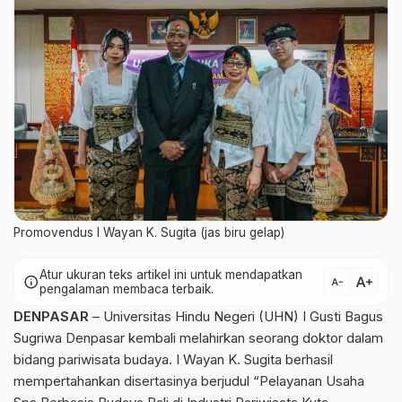
Promovendus I Wayan K. Sugita (jas biru gelap)
Atur ukuran teks artikel ini untuk mendapatkan
text_increase
info
text_decrease
pengalaman membaca terbaik.
DENPASAR
– Universitas Hindu Negeri (UHN) I Gusti Bagus
Sugriwa Denpasar kembali melahirkan seorang doktor dalam
bidang pariwisata budaya. I Wayan K. Sugita berhasil
mempertahankan disertasinya berjudul “Pelayanan Usaha