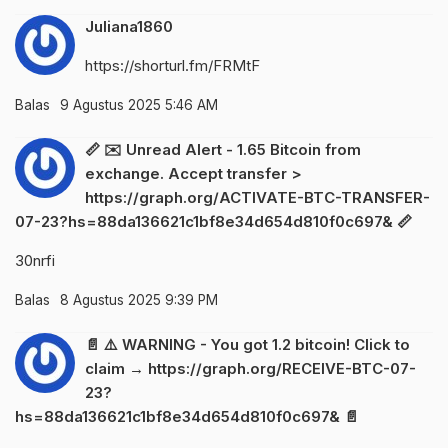
Juliana1860
https://shorturl.fm/FRMtF
Balas
9 Agustus 2025 5:46 AM
📏 ✉️ Unread Alert - 1.65 Bitcoin from
exchange. Accept transfer >
https://graph.org/ACTIVATE-BTC-TRANSFER-
07-23?hs=88da136621c1bf8e34d654d810f0c697& 📏
30nrfi
Balas
8 Agustus 2025 9:39 PM
📄 ⚠️ WARNING - You got 1.2 bitcoin! Click to
claim → https://graph.org/RECEIVE-BTC-07-
23?
hs=88da136621c1bf8e34d654d810f0c697& 📄