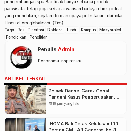
pengembangan spa Bali tidak hanya sebagai produk
pariwisata, tetapi juga sebagai warisan budaya dan spiritual
yang mendalam, sejalan dengan upaya pelestarian nilai-nilai
Hindu di era globalisasi. (Tim)
Tags
Bali
Disertasi
Doktoral
Hindu
Kampus
Masyarakat
Pendidikan
Penelitian
Penulis
Admin
Pesonamu Inspirasiku
ARTIKEL TERKAIT
Polsek Densel Gerak Cepat
Tangani Kasus Pengerusakan,
Kapolsek: Kami Sudah Koordinasi
calendar_month
16 jam yang lalu
Dengan Pihak Imigrasi
IHGMA Bali Cetak Kelulusan 100
Persen GM LAB Generasi Ke-3