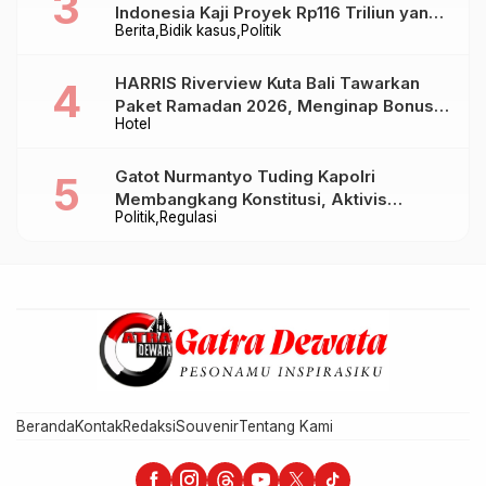
Indonesia Kaji Proyek Rp116 Triliun yang
Berita
Bidik kasus
Politik
Baru Sampai Bandung
HARRIS Riverview Kuta Bali Tawarkan
Paket Ramadan 2026, Menginap Bonus
Hotel
Takjil hingga Bukber Mulai Rp88.888
Gatot Nurmantyo Tuding Kapolri
Membangkang Konstitusi, Aktivis
Politik
Regulasi
Tegaskan Polri Tak Punya Sejarah
Berkhianat pada Presiden
Beranda
Kontak
Redaksi
Souvenir
Tentang Kami