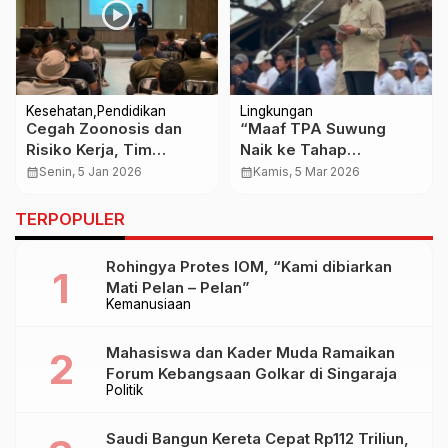
Kesehatan
Pendidikan
Lingkungan
Cegah Zoonosis dan
“Maaf TPA Suwung
Risiko Kerja, Tim
Naik ke Tahap
Akademisi Gelar
Penyidikan”, Menteri LH
calendar_month
Senin, 5 Jan 2026
calendar_month
Kamis, 5 Mar 2026
Pelatihan Penanganan
Tegaskan Pengelolaan
Gigitan Hewan di Bali
Sampah Bali Tak Bisa
TERPOPULER
Zoo
Lagi Ditunda
Rohingya Protes IOM, “Kami dibiarkan
Mati Pelan – Pelan”
Kemanusiaan
Mahasiswa dan Kader Muda Ramaikan
Forum Kebangsaan Golkar di Singaraja
Politik
Saudi Bangun Kereta Cepat Rp112 Triliun,