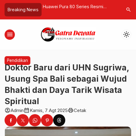
atung Soekarno di
Huawei Pura 80 Series Resmi
Black Hea
search
Breaking News
g seperti Patah
Meluncur di Indonesia, Bidik
Pegunung
Segmen Premium dengan Kamera
Lensa Fo
Kelas Profesional
menu
light_mode
Pendidikan
Doktor Baru dari UHN Sugriwa,
Usung Spa Bali sebagai Wujud
Bhakti dan Daya Tarik Wisata
Spiritual
account_circle
calendar_month
print
Admin
Kamis, 7 Agt 2025
Cetak