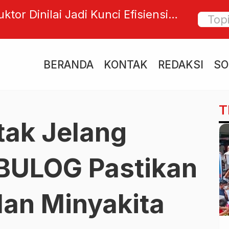
Olah Minyak Goreng Bekas Jadi
Silsila
barukan
Sengke
Mengar
BERANDA
KONTAK
REDAKSI
SO
T
tak Jelang
BULOG Pastikan
dan Minyakita