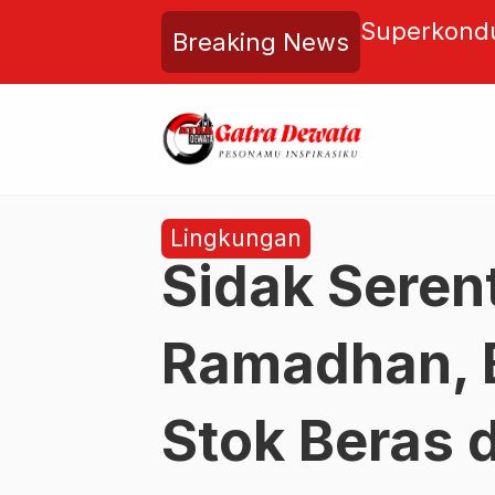
Dinilai Jadi Kunci Efisiensi
Finlandia 
Breaking News
l, Dukung Target Ambisius
Diesel Ter
25–2034
Lingkungan
Sidak Seren
Ramadhan, 
Stok Beras 