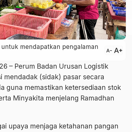
ini untuk mendapatkan pengalaman
text_increase
text_decrease
026 – Perum Badan Urusan Logistik
i mendadak (sidak) pasar secara
sia guna memastikan ketersediaan stok
 serta Minyakita menjelang Ramadhan
agai upaya menjaga ketahanan pangan