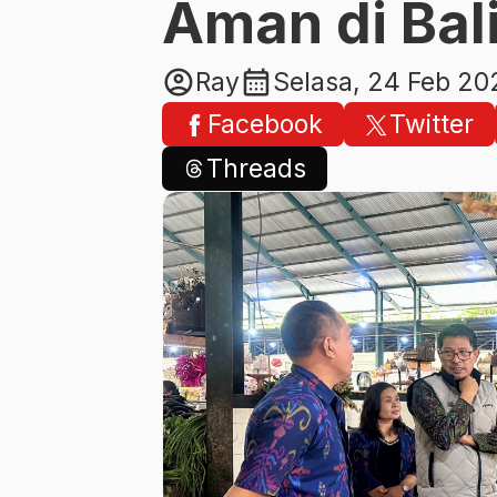
Aman di Bal
account_circle
calendar_month
Ray
Selasa, 24 Feb 20
Facebook
Twitter
Threads