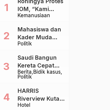
Rohingya Protes
IOM, “Kami
Kemanusiaan
dibiarkan Mati
Pelan – Pelan”
Mahasiswa dan
Kader Muda
Politik
Ramaikan Forum
Kebangsaan
Saudi Bangun
Golkar di
Kereta Cepat
Singaraja
Berita
Bidik kasus
Rp112 Triliun,
Politik
Indonesia Kaji
Proyek Rp116
HARRIS
Triliun yang
Riverview Kuta
Baru Sampai
Hotel
Bali Tawarkan