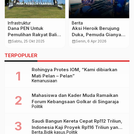
Infrastruktur
Berita
Dana PEN Untuk
Aksi Heroik Berujung
Pemulihan Rakyat Bali,
Duka, Pemuda Gianyar
Malah Buat Proyek PKB
Hilang Terseret Arus di
calendar_month
Sabtu, 25 Okt 2025
calendar_month
Senin, 6 Apr 2026
yang Sekarang
Pantai Purnama saat
Hamparan Kosong
Tradisi Banyupinaruh
TERPOPULER
Rohingya Protes IOM, “Kami dibiarkan
Mati Pelan – Pelan”
Kemanusiaan
Mahasiswa dan Kader Muda Ramaikan
Forum Kebangsaan Golkar di Singaraja
Politik
Saudi Bangun Kereta Cepat Rp112 Triliun,
Indonesia Kaji Proyek Rp116 Triliun yang
Berita
Bidik kasus
Politik
Baru Sampai Bandung