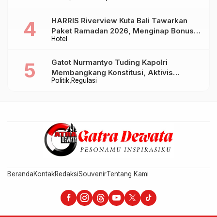
HARRIS Riverview Kuta Bali Tawarkan
Paket Ramadan 2026, Menginap Bonus
Hotel
Takjil hingga Bukber Mulai Rp88.888
Gatot Nurmantyo Tuding Kapolri
Membangkang Konstitusi, Aktivis
Politik
Regulasi
Tegaskan Polri Tak Punya Sejarah
Berkhianat pada Presiden
Beranda
Kontak
Redaksi
Souvenir
Tentang Kami