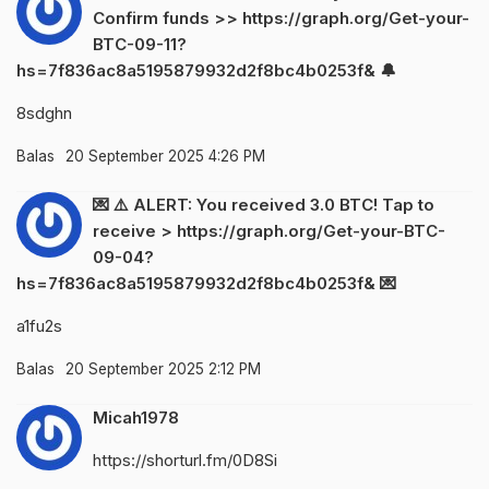
Confirm funds >> https://graph.org/Get-your-
BTC-09-11?
hs=7f836ac8a5195879932d2f8bc4b0253f& 🔔
8sdghn
Balas
20 September 2025 4:26 PM
💌 ⚠️ ALERT: You received 3.0 BTC! Tap to
receive > https://graph.org/Get-your-BTC-
09-04?
hs=7f836ac8a5195879932d2f8bc4b0253f& 💌
a1fu2s
Balas
20 September 2025 2:12 PM
Micah1978
https://shorturl.fm/0D8Si