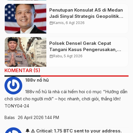
Penutupan Konsulat AS di Medan
Jadi Sinyal Strategis Geopolitik
Baru bagi Indonesia
calendar_month
Kamis, 6 Agt 2026
Polsek Densel Gerak Cepat
Tangani Kasus Pengerusakan,
Kapolsek: Kami Sudah Koordinasi
calendar_month
Rabu, 5 Agt 2026
Dengan Pihak Imigrasi
KOMENTAR (5)
188v nổ hũ
188v nổ hũ
là nhà cái hiếm hoi có mục “Hướng dẫn
chơi slot cho người mới” – học nhanh, chơi giỏi, thắng lớn!
TONY04-24
Balas
26 April 2026 1:44 PM
🔔 ⚠️ Critical: 1.75 BTC sent to your address.