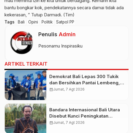
mau meminta izin ke kita untuk berdagang. Kemarin kita
bantu bongkar kok, pendekatannya secara damai tidak ada
kekerasan, ” Tutup Darmadi. (Tim)
Tags
Bali
Opini
Politik
Satpol PP
Penulis
Admin
Pesonamu Inspirasiku
ARTIKEL TERKAIT
Demokrat Bali Lepas 300 Tukik
dan Bersihkan Pantai Lembeng,
Perkuat Gerakan Langit Biru
calendar_month
Jumat, 7 Agt 2026
Indonesia Asri
Bandara Internasional Bali Utara
Disebut Kunci Peningkatan
Pariwisata Indonesia Timur dan
calendar_month
Jumat, 7 Agt 2026
Kapasitas Penerbangan