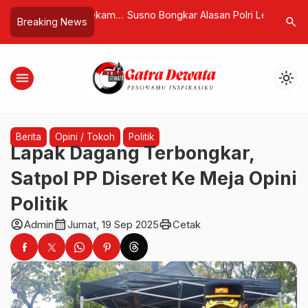
nan Ungkap Rekam
Susno Bongkar Alasan Polri Lepas
Menhub A
search
Breaking News
Pencuri Ayam yang
Kasus Febrie ke Kejagung
Kapal Asi
Kemenke
menu
light_mode
Berita
Opini / Tokoh
Politik
Lapak Dagang Terbongkar,
Satpol PP Diseret Ke Meja Opini
Politik
account_circle
calendar_month
print
Admin
Jumat, 19 Sep 2025
Cetak