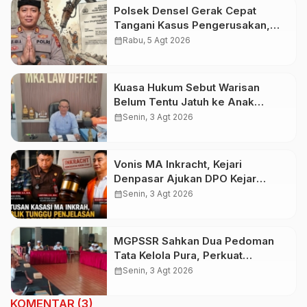
Polsek Densel Gerak Cepat
Tangani Kasus Pengerusakan,
Kapolsek: Kami Sudah Koordinasi
calendar_month
Rabu, 5 Agt 2026
Dengan Pihak Imigrasi
Kuasa Hukum Sebut Warisan
Belum Tentu Jatuh ke Anak
Kandung, Jero Mangku “Merusak
calendar_month
Senin, 3 Agt 2026
Banten Itu Penghinaan”
Vonis MA Inkracht, Kejari
Denpasar Ajukan DPO Kejar
Budiman Tiang
calendar_month
Senin, 3 Agt 2026
MGPSSR Sahkan Dua Pedoman
Tata Kelola Pura, Perkuat
Kepastian Hukum dan Pelayanan
calendar_month
Senin, 3 Agt 2026
Umat
KOMENTAR (3)