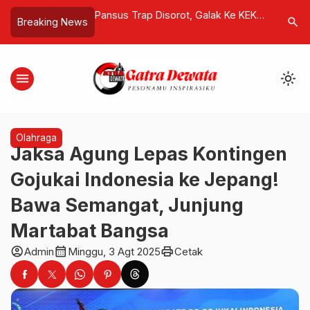
orot, Galak Ke KEK
“Buka Saja Pintunya…”: Kisah Haru
Samudra 
search
Breaking News
angrove Sidakarya
Polisi Izinkan Anak Peluk Ayah di
Lebih Bes
Balik Jeruji
Ditemuka
Permukaa
menu
light_mode
Olahraga
Jaksa Agung Lepas Kontingen
Gojukai Indonesia ke Jepang!
Bawa Semangat, Junjung
Martabat Bangsa
account_circle
calendar_month
print
Admin
Minggu, 3 Agt 2025
Cetak