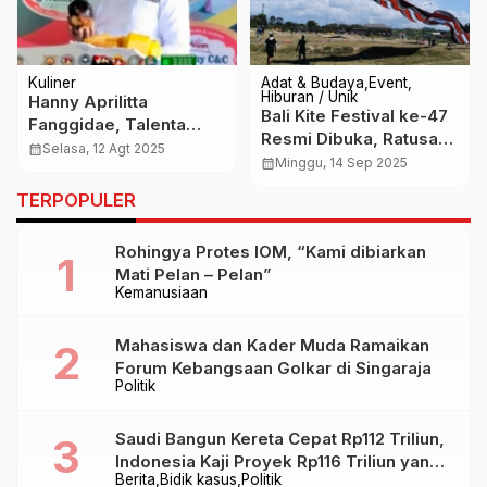
Kuliner
Adat & Budaya
Event
Hiburan / Unik
Hanny Aprilitta
Bali Kite Festival ke-47
Fanggidae, Talenta
Resmi Dibuka, Ratusan
Ganda, PNS Berprestasi
calendar_month
Selasa, 12 Agt 2025
Layangan Hiasi Langit
calendar_month
Minggu, 14 Sep 2025
dan Inovator Kuliner
Padanggalak
Berbakat
TERPOPULER
Rohingya Protes IOM, “Kami dibiarkan
Mati Pelan – Pelan”
Kemanusiaan
Mahasiswa dan Kader Muda Ramaikan
Forum Kebangsaan Golkar di Singaraja
Politik
Saudi Bangun Kereta Cepat Rp112 Triliun,
Indonesia Kaji Proyek Rp116 Triliun yang
Berita
Bidik kasus
Politik
Baru Sampai Bandung