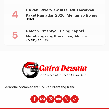
HARRIS Riverview Kuta Bali Tawarkan
Paket Ramadan 2026, Menginap Bonus
Hotel
Takjil hingga Bukber Mulai Rp88.888
Gatot Nurmantyo Tuding Kapolri
Membangkang Konstitusi, Aktivis
Politik
Regulasi
Tegaskan Polri Tak Punya Sejarah
Berkhianat pada Presiden
Beranda
Kontak
Redaksi
Souvenir
Tentang Kami