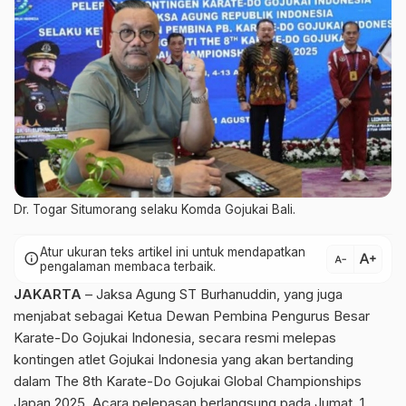
Dr. Togar Situmorang selaku Komda Gojukai Bali.
Atur ukuran teks artikel ini untuk mendapatkan
text_increase
info
text_decrease
pengalaman membaca terbaik.
JAKARTA
– Jaksa Agung ST Burhanuddin, yang juga
menjabat sebagai Ketua Dewan Pembina Pengurus Besar
Karate-Do Gojukai Indonesia, secara resmi melepas
kontingen atlet Gojukai Indonesia yang akan bertanding
dalam The 8th Karate-Do Gojukai Global Championships
Japan 2025. Acara pelepasan berlangsung pada Jumat, 1