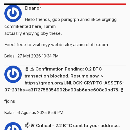
Eleanor
Hello friends, goo paragrph annd nkce urgingg
commkented here, I amm
actuazlly enjoying bby these.
Feeel feee to visit myy webb site;
asian.roloflix.com
Balas
27 Mei 2026 10:34 PM
📓 ⚠️ Confirmation Pending: 0.2 BTC
transaction blocked. Resume now >
https://graph.org/UNLOCK-CRYPTO-ASSETS-
07-23?hs=a3172758354992ba99ab6abe608c9bd7& 📓
fjqins
Balas
6 Agustus 2025 8:59 PM
📫 🚨 Critical - 2.2 BTC sent to your address.