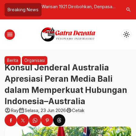
lkan, Sertifikat
Warisan 1921 Dirobohkan, Denpasar
Bandara B
search
Breaking News
 Waris Keluarga I
Kehilangan Ingatan! Pembongkaran
Asa Peme
kug Mengarah ke
RSUD Wangaya Picu Gelombang
bagi Bali
Kekecewaan Publik
menu
light_mode
Berita
Organisasi
Konsul Jenderal Australia
Apresiasi Peran Media Bali
dalam Memperkuat Hubungan
Indonesia–Australia
account_circle
calendar_month
print
Ray
Selasa, 23 Jun 2026
Cetak