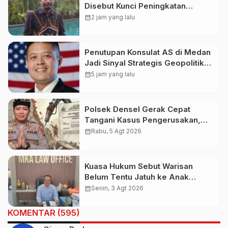
Disebut Kunci Peningkatan
Pariwisata Indonesia Timur dan
calendar_month
2 jam yang lalu
Kapasitas Penerbangan
Penutupan Konsulat AS di Medan
Jadi Sinyal Strategis Geopolitik
Baru bagi Indonesia
calendar_month
5 jam yang lalu
Polsek Densel Gerak Cepat
Tangani Kasus Pengerusakan,
Kapolsek: Kami Sudah Koordinasi
calendar_month
Rabu, 5 Agt 2026
Dengan Pihak Imigrasi
Kuasa Hukum Sebut Warisan
Belum Tentu Jatuh ke Anak
Kandung, Jero Mangku “Merusak
calendar_month
Senin, 3 Agt 2026
Banten Itu Penghinaan”
KOMENTAR (595)