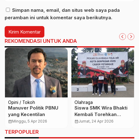
Simpan nama, email, dan situs web saya pada
peramban ini untuk komentar saya berikutnya.
REKOMENDASI UNTUK ANDA
Opini / Tokoh
Olahraga
Manuver Politik PBNU
Siswa SMK Wira Bhakti
yang Kecentilan
Kembali Torehkan
Prestasi di Porjar Kota
calendar_month
Minggu, 5 Apr 2026
calendar_month
Jumat, 24 Apr 2026
Denpasar 2026
TERPOPULER