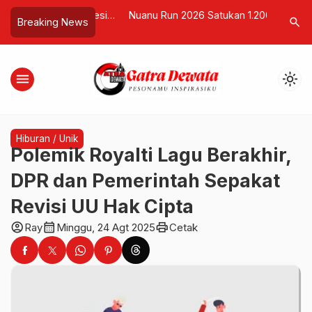
0 Juta, Profesi
Nuanu Run 2026 Satukan 1.200 Pelari
Australia
search
Breaking News
ang Kian Diminati
di Tabanan, Dorong Bali sebagai
Promotes 
ia
Destinasi Gaya Hidup Aktif
Indonesi
menu
light_mode
Hiburan / Unik
Polemik Royalti Lagu Berakhir,
DPR dan Pemerintah Sepakat
Revisi UU Hak Cipta
account_circle
calendar_month
print
Ray
Minggu, 24 Agt 2025
Cetak