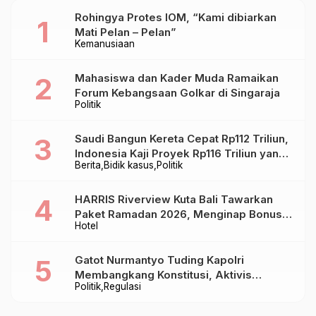
Rohingya Protes IOM, “Kami dibiarkan
Mati Pelan – Pelan”
Kemanusiaan
Mahasiswa dan Kader Muda Ramaikan
Forum Kebangsaan Golkar di Singaraja
Politik
Saudi Bangun Kereta Cepat Rp112 Triliun,
Indonesia Kaji Proyek Rp116 Triliun yang
Berita
Bidik kasus
Politik
Baru Sampai Bandung
HARRIS Riverview Kuta Bali Tawarkan
Paket Ramadan 2026, Menginap Bonus
Hotel
Takjil hingga Bukber Mulai Rp88.888
Gatot Nurmantyo Tuding Kapolri
Membangkang Konstitusi, Aktivis
Politik
Regulasi
Tegaskan Polri Tak Punya Sejarah
Berkhianat pada Presiden