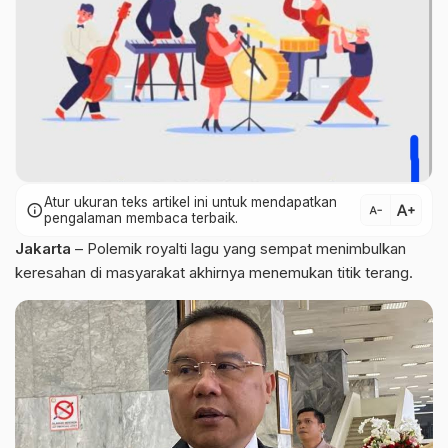
Atur ukuran teks artikel ini untuk mendapatkan
text_increase
info
text_decrease
pengalaman membaca terbaik.
Jakarta
– Polemik royalti lagu yang sempat menimbulkan
keresahan di masyarakat akhirnya menemukan titik terang.