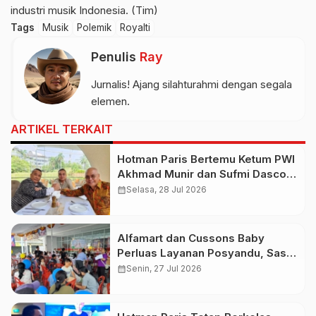
industri musik Indonesia. (Tim)
Tags
Musik
Polemik
Royalti
Penulis
Ray
Jurnalis! Ajang silahturahmi dengan segala
elemen.
ARTIKEL TERKAIT
Hotman Paris Bertemu Ketum PWI
Akhmad Munir dan Sufmi Dasco,
Serukan Persatuan Indonesia
calendar_month
Selasa, 28 Jul 2026
Alfamart dan Cussons Baby
Perluas Layanan Posyandu, Sasar
2.800 Ibu dan Anak pada Juli
calendar_month
Senin, 27 Jul 2026
2026