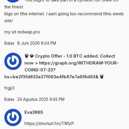
the finest
blgs on tthe internet. I aam going too recommend tthis weeb
site!
my sit
redwap.pro
Balas
8 Juni 2026 8:04 PM
🗑 💎 Crypto Offer - 1.0 BTC added. Collect
now > https://graph.org/WITHDRAW-YOUR-
COINS-07-23?
hs=be2f3fd833e27f063e4fb67e7a6f6d93& 🗑
frgji3
Balas
24 Agustus 2025 9:45 PM
Eva3865
https://shorturl.fm/TN1zP