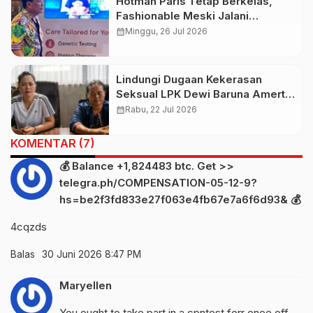
Hotman Paris Tetap Berkelas,
Fashionable Meski Jalani
Pemulihan Kesehatan
calendar_month
Minggu, 26 Jul 2026
Lindungi Dugaan Kekerasan
Seksual LPK Dewi Baruna Amerta
Sari, CEO PT Sri Dewi Baruna Beri
calendar_month
Rabu, 22 Jul 2026
Penjelasan
KOMENTAR (7)
💰 Balance +1,824483 btc. Get >>
telegra.ph/COMPENSATION-05-12-9?
hs=be2f3fd833e27f063e4fb67e7a6f6d93& 💰
4cqzds
Balas
30 Juni 2026 8:47 PM
Maryellen
You ought to take part in a cpntest forr onee off