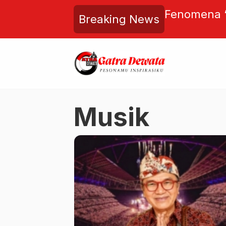
kushi” di Jepang! Lansia
Dari Narapi
Breaking News
m Kesepian, Pakar Sebut
Trejo Dedi
Makin Mengkhawatirkan
dari Narko
Musik