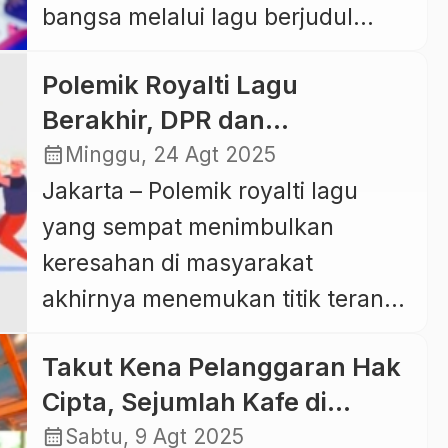
bangsa melalui lagu berjudul
Kristen. Pendakwah muda
“Bangun Orang Waras”. Lirik-
Nahdlatul Ulama, Habib Husein
Polemik Royalti Lagu
liriknya tidak sekadar menjadi
bin Ja’far […]
Berakhir, DPR dan
ekspresi musikal, melainkan
Pemerintah Sepakat Revisi
calendar_month
Minggu, 24 Agt 2025
potret tajam realitas politik,
UU Hak Cipta
Jakarta – Polemik royalti lagu
ekonomi, dan ketidakadilan
yang sempat menimbulkan
struktural yang dirasakan
keresahan di masyarakat
masyarakat luas. Seruan “bangun
akhirnya menemukan titik terang.
orang waras” yang berulang kali
Dewan Perwakilan Rakyat (DPR)
digaungkan menjadi simbol
Takut Kena Pelanggaran Hak
bersama pemerintah, Lembaga
ajakan kesadaran kolektif.
Cipta, Sejumlah Kafe di
Manajemen Kolektif Nasional
Methosa Band menilai demokrasi
Jabodetabek Putar Chant Om
calendar_month
Sabtu, 9 Agt 2025
(LMKN), serta para musisi