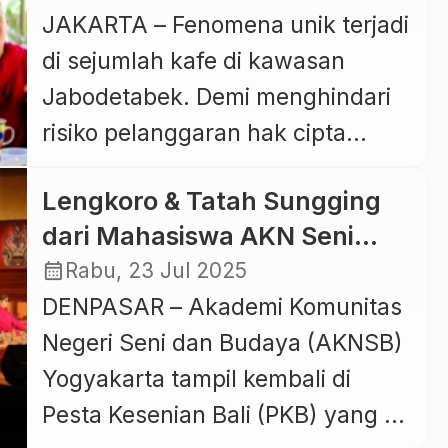
[…]
Mani Padme Hum
JAKARTA – Fenomena unik terjadi
sepakat mengakhiri kegaduhan
di sejumlah kafe di kawasan
melalui langkah konkret berupa
Jabodetabek. Demi menghindari
revisi Undang-Undang Hak Cipta
risiko pelanggaran hak cipta
dan audit sistem penarikan
musik komersial, beberapa
royalti. Kesepakatan tersebut
Lengkoro & Tatah Sungging
pemilik kafe memilih langkah tak
tercapai dalam rapat konsultasi di
dari Mahasiswa AKN Seni
biasa. Mereka mengganti seluruh
Kompleks Parlemen, Senayan,
Budaya Yogyakarta Warnai
calendar_month
Rabu, 23 Jul 2025
backsound mereka dengan
[…]
Panggung PKB 2025
DENPASAR – Akademi Komunitas
lantunan chant “Om Mani Padme
Negeri Seni dan Budaya (AKNSB)
Hum” yang menenangkan.
Yogyakarta tampil kembali di
Awalnya, keputusan ini muncul
Pesta Kesenian Bali (PKB) yang ke
setelah meningkatnya razia dan