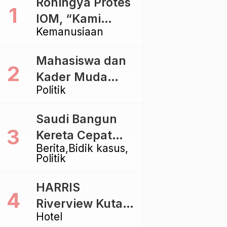
Rohingya Protes
IOM, “Kami
Kemanusiaan
dibiarkan Mati
Pelan – Pelan”
Mahasiswa dan
Kader Muda
Politik
Ramaikan Forum
Kebangsaan
Saudi Bangun
Golkar di
Kereta Cepat
Singaraja
Berita
Bidik kasus
Rp112 Triliun,
Politik
Indonesia Kaji
Proyek Rp116
HARRIS
Triliun yang
Riverview Kuta
Baru Sampai
Hotel
Bali Tawarkan