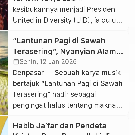
kesibukannya menjadi Presiden
United in Diversity (UID), ia dulu
juga adalah seorang penyanyi,
“Lantunan Pagi di Sawah
pembawa acara televisi, politikus
Terasering”, Nyanyian Alam
dan aktor berkebangsaan
tentang Kesederhanaan dan
calendar_month
Senin, 12 Jan 2026
Indonesia. Tantowi pernah
Syukur ala Bali
Denpasar — Sebuah karya musik
menjabat anggota Dewan
bertajuk “Lantunan Pagi di Sawah
Perwakilan Rakyat Republik
Terasering” hadir sebagai
Indonesia masa jabatan 2009-
pengingat halus tentang makna
2017 dari Partai Golkar, memiliki
hidup yang dijalani tanpa tergesa.
visi dibangunnya sebuah pusat
Habib Ja’far dan Pendeta
Lagu ini mengalir seperti embun
penyelenggaraan konser dan