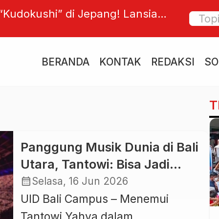
dana ke Ikon Film Aksi, Danny
Doa dar
kasikan Hidup Selamatkan Generasi
Para Pe
ba
Iman M
BERANDA
KONTAK
REDAKSI
SO
T
Panggung Musik Dunia di Bali
Utara, Tantowi: Bisa Jadi
Mesin Magnet Baru
calendar_month
Selasa, 16 Jun 2026
Pariwisata dan Ekonomi
UID Bali Campus – Menemui
Tantowi Yahya dalam