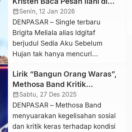
Kristen Baca Pesan Ilahi di
pagi di hamparan sawah
festival musik kelas […]
Lagu Idgitaf
calendar_month
Senin, 12 Jan 2026
berundak Bali, membawa
DENPASAR – Single terbaru
pendengarnya menyelami
Brigita Meliala alias Idgitaf
keheningan alam, kesederhanaan
berjudul Sedia Aku Sebelum
hidup, serta hubungan mendalam
Hujan tak hanya mencuri
antara manusia dan bumi. Melalui
perhatian penikmat musik, tetapi
visual dan lantunan yang lembut,
Lirik “Bangun Orang Waras”,
juga memantik perenungan
lagu ini […]
Methosa Band Kritik
spiritual lintas agama. Lagu yang
Demokrasi Busuk hingga
calendar_month
Sabtu, 27 Des 2025
dirilis pada 8 Oktober 2025 itu
Nasib Rakyat Kecil
DENPASAR – Methosa Band
dinilai menyimpan pesan
menyuarakan kegelisahan sosial
ketuhanan yang kuat, baik dari
dan kritik keras terhadap kondisi
sudut pandang Islam maupun