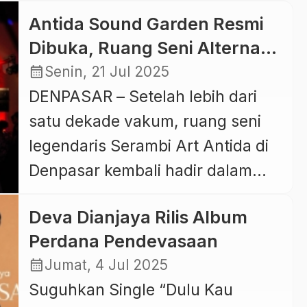
47 yang digelar sebulan penuh,
penagihan royalti dari pihak-pihak
Antida Sound Garden Resmi
mulai dari tanggal 21 Juni sampai
yang memegang hak […]
Dibuka, Ruang Seni Alternatif
19 Juli 2025. Telah berlangsung
Hidup Lagi di Denpasar
calendar_month
Senin, 21 Jul 2025
selama 47 tahun, PKB bukan
DENPASAR – Setelah lebih dari
hanya sekedar festival seni,
satu dekade vakum, ruang seni
melainkan sebuah peristiwa
legendaris Serambi Art Antida di
budaya monumental yang
Denpasar kembali hadir dalam
menjadi ajang pelestarian dan
wajah baru: Antida Sound
pengembangan […]
Deva Dianjaya Rilis Album
Garden. Peresmian ruang seni ini
Perdana Pendevasaan
berlangsung meriah pada Sabtu
calendar_month
Jumat, 4 Jul 2025
malam (19/7) melalui acara
Suguhkan Single “Dulu Kau
bertajuk “The Rebirth of Antida