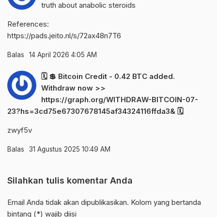
truth about anabolic steroids
References:
https://pads.jeito.nl/s/72ax48n7T6
Balas
14 April 2026 4:05 AM
🗓 💲 Bitcoin Credit - 0.42 BTC added.
Withdraw now >>
https://graph.org/WITHDRAW-BITCOIN-07-
23?hs=3cd75e67307678145af34324116ffda3& 🗓
zwyf5v
Balas
31 Agustus 2025 10:49 AM
Silahkan tulis komentar Anda
Email Anda tidak akan dipublikasikan. Kolom yang bertanda
bintang (*) wajib diisi