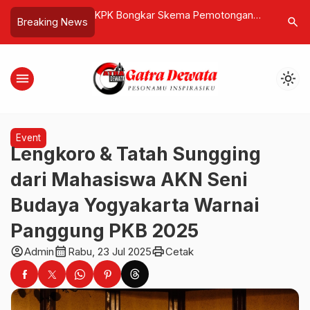
kema Pemotongan
Island Bazaar Resmi Hadir di KEK
Tokoh Pa
search
Breaking News
m, 30 Persen
Kura Kura Bali, Perpaduan
Benny We
ggota DPRD
Kreativitas Lokal dan Pelestarian
West Pap
Budaya
menu
light_mode
Event
Lengkoro & Tatah Sungging
dari Mahasiswa AKN Seni
Budaya Yogyakarta Warnai
Panggung PKB 2025
account_circle
calendar_month
print
Admin
Rabu, 23 Jul 2025
Cetak