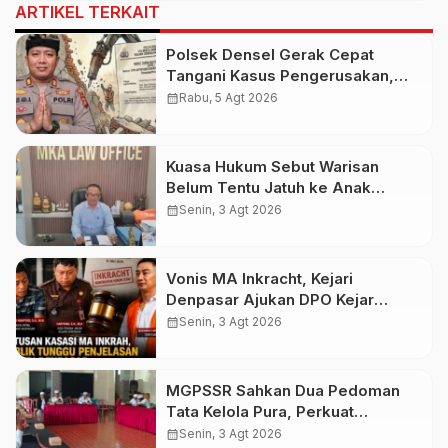
ARTIKEL TERKAIT
Polsek Densel Gerak Cepat
Tangani Kasus Pengerusakan,
Kapolsek: Kami Sudah Koordinasi
calendar_month
Rabu, 5 Agt 2026
Dengan Pihak Imigrasi
Kuasa Hukum Sebut Warisan
Belum Tentu Jatuh ke Anak
Kandung, Jero Mangku “Merusak
calendar_month
Senin, 3 Agt 2026
Banten Itu Penghinaan”
Vonis MA Inkracht, Kejari
Denpasar Ajukan DPO Kejar
Budiman Tiang
calendar_month
Senin, 3 Agt 2026
MGPSSR Sahkan Dua Pedoman
Tata Kelola Pura, Perkuat
Kepastian Hukum dan Pelayanan
calendar_month
Senin, 3 Agt 2026