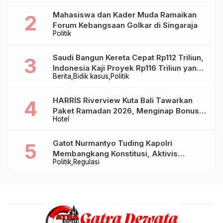
Mahasiswa dan Kader Muda Ramaikan
Forum Kebangsaan Golkar di Singaraja
Politik
Saudi Bangun Kereta Cepat Rp112 Triliun,
Indonesia Kaji Proyek Rp116 Triliun yang
Berita
Bidik kasus
Politik
Baru Sampai Bandung
HARRIS Riverview Kuta Bali Tawarkan
Paket Ramadan 2026, Menginap Bonus
Hotel
Takjil hingga Bukber Mulai Rp88.888
Gatot Nurmantyo Tuding Kapolri
Membangkang Konstitusi, Aktivis
Politik
Regulasi
Tegaskan Polri Tak Punya Sejarah
Berkhianat pada Presiden