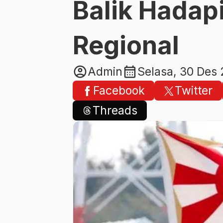
Balik Hada
Regional
account_circle
calendar_month
Admin
Selasa, 30 Des
Facebook
Twitter
Threads