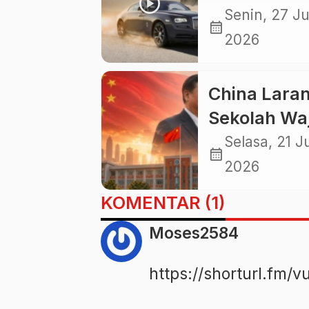
Kemewahan
Senin, 27 Ju
calendar_month
Raja Mesin
2026
Pesawat
China Lara
Sekolah Wa
Berorientas
Selasa, 21 J
calendar_month
Laba,
2026
Pendidikan
KOMENTAR (1)
Bukan Lad
Moses2584
Bisnis
https://shorturl.fm/v