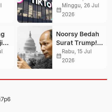
 ke
Miliar, Otoritas
l
Minggu, 26 Jul
calendar_month
Korea Bongkar
2026
Pelanggaran
Data Pribadi
ng
Noorsy Bedah
jib
Surat Trump!
i
Iran Hanya
ul
Rabu, 15 Jul
calendar_month
Panggung,
2026
Sistem Global
ang
Target Utama
u7p6