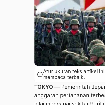
Atur ukuran teks artikel 
info
membaca terbaik.
TOKYO
— Pemerintah Jepan
anggaran pertahanan terbes
nilai mencapai sekitar 9 tril