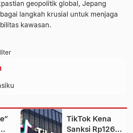
akpastian geopolitik global, Jepang
ebagai langkah krusial untuk menjaga
bilitas kawasan.
liter
n
asiku
ce”
TikTok Kena
Sanksi Rp126,5