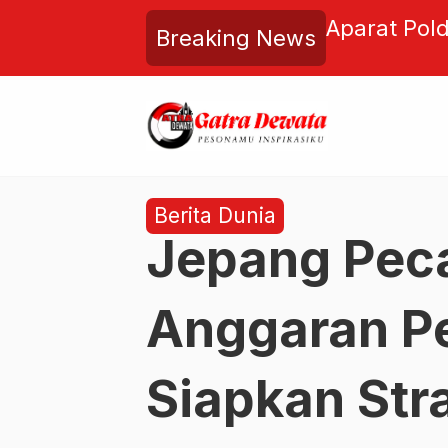
li Disorot Keras! Mangkir
Hercules R
Breaking News
dilan, Tim Hukum Nilai Tak
SBNI, Seru
ilan
Berita Dunia
Jepang Pec
Anggaran P
Siapkan Str