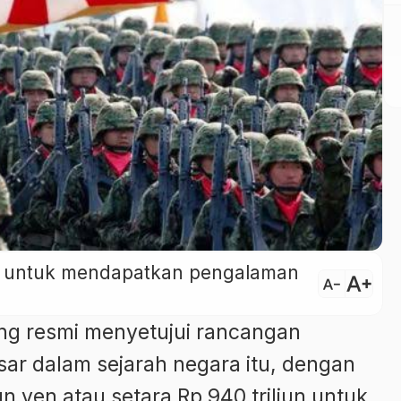
ini untuk mendapatkan pengalaman
text_increase
text_decrease
g resmi menyetujui rancangan
ar dalam sejarah negara itu, dengan
iun yen atau setara Rp 940 triliun untuk