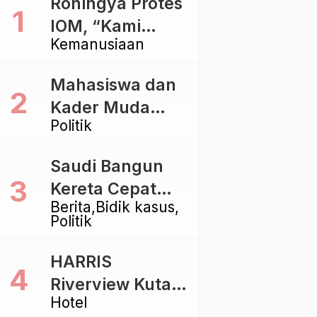
Rohingya Protes
IOM, “Kami
Kemanusiaan
dibiarkan Mati
Pelan – Pelan”
Mahasiswa dan
Kader Muda
Politik
Ramaikan Forum
Kebangsaan
Saudi Bangun
Golkar di
Kereta Cepat
Singaraja
Berita
Bidik kasus
Rp112 Triliun,
Politik
Indonesia Kaji
Proyek Rp116
HARRIS
Triliun yang
Riverview Kuta
Baru Sampai
Hotel
Bali Tawarkan