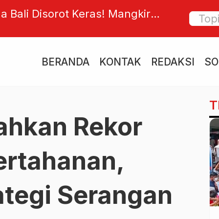
esmi Jadi Dewan Kehormatan
Potens
kan Buruh Kawal Prabowo
Freepor
Besar
BERANDA
KONTAK
REDAKSI
SO
T
ahkan Rekor
ertahanan,
ategi Serangan