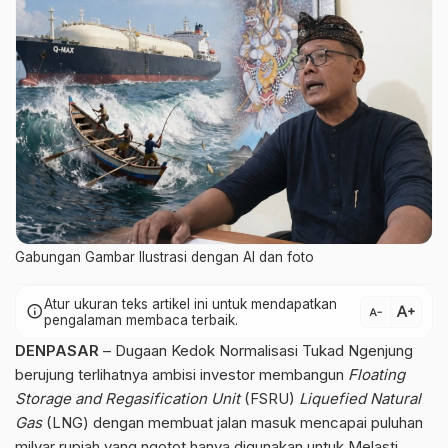
Gabungan Gambar Ilustrasi dengan AI dan foto
Atur ukuran teks artikel ini untuk mendapatkan
text_increase
info
text_decrease
pengalaman membaca terbaik.
DENPASAR
– Dugaan Kedok Normalisasi Tukad Ngenjung
berujung terlihatnya ambisi investor membangun
Floating
Storage and Regasification Unit
(FSRU)
Liquefied Natural
Gas
(LNG) dengan membuat jalan masuk mencapai puluhan
milyar rupiah yang ngotot hanya digunakan untuk Melasti,