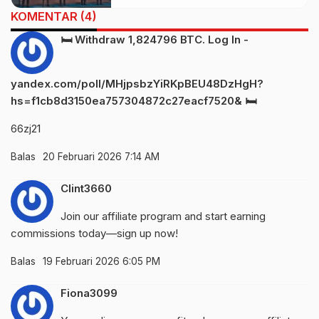
KOMENTAR (4)
🛏️ Withdraw 1,824796 BTC. Log In -
yandex.com/poll/MHjpsbzYiRKpBEU48DzHgH?
hs=f1cb8d3150ea757304872c27eacf7520& 🛏️
66zj21
Balas
20 Februari 2026 7:14 AM
Clint3660
Join our affiliate program and start earning
commissions today—sign up now!
Balas
19 Februari 2026 6:05 PM
Fiona3099