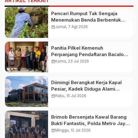
ARTIKEL TERKAIT
Pencari Rumput Tak Sengaja
Menemukan Benda Berbentuk
Wajah yang Diduga Patung Kuno
calendar_month
Jumat, 7 Agt 2026
Panitia Pilkel Kemenuh
Perpanjang Pendaftaran Bacalon
Perbekel
calendar_month
Kamis, 23 Jul 2026
Diimingi Berangkat Kerja Kapal
Pesiar, Kadek Diduga Alami
Kekerasan Seksual di LPK Dewi
calendar_month
Rabu, 15 Jul 2026
Baruna Amerta Sari
Brimob Bersenjata Kawal Barang
Bukti Fantastis, Polda Metro Jaya
Pamerkan Rp543 Miliar dan 74 Kg
calendar_month
Minggu, 12 Jul 2026
Emas dari Kasus Korupsi-TPPU