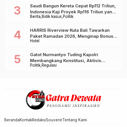
Saudi Bangun Kereta Cepat Rp112 Triliun,
Indonesia Kaji Proyek Rp116 Triliun yang
Berita
Bidik kasus
Politik
Baru Sampai Bandung
HARRIS Riverview Kuta Bali Tawarkan
Paket Ramadan 2026, Menginap Bonus
Hotel
Takjil hingga Bukber Mulai Rp88.888
Gatot Nurmantyo Tuding Kapolri
Membangkang Konstitusi, Aktivis
Politik
Regulasi
Tegaskan Polri Tak Punya Sejarah
Berkhianat pada Presiden
Beranda
Kontak
Redaksi
Souvenir
Tentang Kami