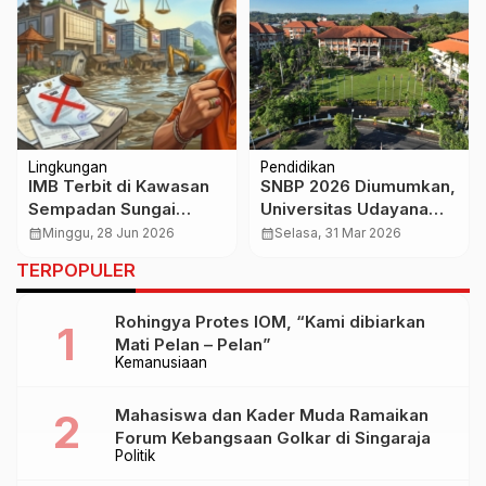
Lingkungan
Pendidikan
IMB Terbit di Kawasan
SNBP 2026 Diumumkan,
Sempadan Sungai
Universitas Udayana
Disorot, Ajik ARUN Bali
Terima 2.348
calendar_month
Minggu, 28 Jun 2026
calendar_month
Selasa, 31 Mar 2026
Minta Aparat Usut
Mahasiswa Baru
TERPOPULER
Tuntas Oknum Penerbit
Izin
Rohingya Protes IOM, “Kami dibiarkan
Mati Pelan – Pelan”
Kemanusiaan
Mahasiswa dan Kader Muda Ramaikan
Forum Kebangsaan Golkar di Singaraja
Politik