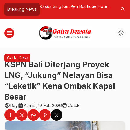
 Rai Siaga Penuh
Kasus Sing Ken Ken Boutique Hotel
Sanur Hal
search
Breaking News
an Wilayah Udara
Bongkar Dugaan Kolusi Oknum
Digelar, 
Kurator, Bank, dan Aparat Hukum
Dalam da
menu
light_mode
Warta Desa
KSPN Bali Diterjang Proyek
LNG, “Jukung” Nelayan Bisa
“Leketik” Kena Ombak Kapal
Besar
account_circle
calendar_month
print
Ray
Kamis, 19 Feb 2026
Cetak