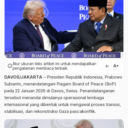
Atur ukuran teks artikel ini untuk mendapatkan
text_increase
info
text_decrease
pengalaman membaca terbaik.
DAVOS/JAKARTA
– Presiden Republik Indonesia, Prabowo
Subianto, menandatangani Piagam Board of Peace (BoP)
pada 22 Januari 2026 di Davos, Swiss. Penandatanganan
tersebut menandai dimulainya operasional lembaga
internasional yang dibentuk untuk mengawal proses transisi,
stabilisasi, dan rekonstruksi Gaza pascakonflik.