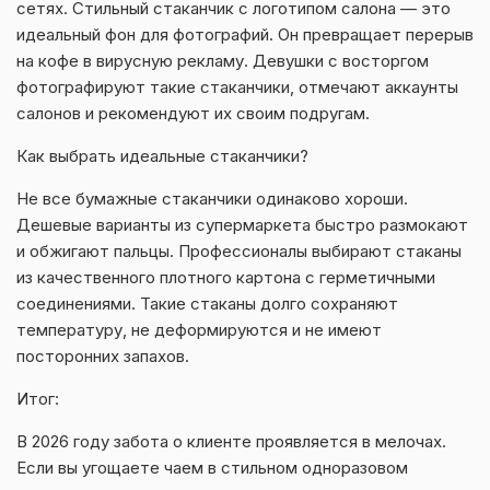
сетях. Стильный стаканчик с логотипом салона — это
идеальный фон для фотографий. Он превращает перерыв
на кофе в вирусную рекламу. Девушки с восторгом
фотографируют такие стаканчики, отмечают аккаунты
салонов и рекомендуют их своим подругам.
Как выбрать идеальные стаканчики?
Не все бумажные стаканчики одинаково хороши.
Дешевые варианты из супермаркета быстро размокают
и обжигают пальцы. Профессионалы выбирают стаканы
из качественного плотного картона с герметичными
соединениями. Такие стаканы долго сохраняют
температуру, не деформируются и не имеют
посторонних запахов.
Итог:
В 2026 году забота о клиенте проявляется в мелочах.
Если вы угощаете чаем в стильном одноразовом