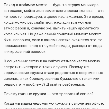
Поход в любимое место — будь то студия маникюра,
автосалон, мойка или косметологическая клиника — это
не просто процедура, а целое наслаждение. Это время,
когда можно расслабиться, насладиться уютной
атмосферой и, конечно же, выпить чашку ароматного
кофе или чая. Но даже самый приятный момент может
быть испорчен, если в вашем напитке окажется что-то
неожиданное: след от чужой помады, разводы от воды
или крошечный волосок.
В социальных сетях и на сайтах отзывов часто можно
встретить истории о таких случаях. Почему же
керамические кружки стали редкостью в современных
салонах, и как брендированные бумажные стаканчики
решают эту проблему? Давайте разберемся.
Почему грязные кружки — это тревожный сигнал?
Когда мы видим недомытую кружку в салоне или офисе,