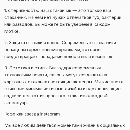
1. стерильность. Ваш стаканчик — это только ваш
стаканчик. На нем нет чужих отпечатков губ, бактерий
или разводов. Вы можете быть уверены в каждом
глотке.
2. Защита от пыли и волос. Современные стаканчики
оснащены герметичными крышками, которые
предотвращают попадание волос и пыли в напиток.
3. Эстетика и стиль. Благодаря современным
технологиям печати, салоны могут создавать на
картонных стаканах настоящие шедевры. Мягкие цвета,
стильные минималистичные дизайны и вдохновляющие
надписи делают из простого стаканчика модный
аксессуар.
Кофе как звезда Instagram
Мы все любим делиться моментами жизни в социальных