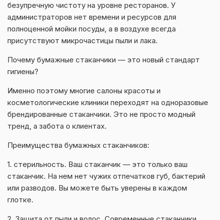
безупречную чистоту на уровне ресторанов. У
администраторов нет времени и ресурсов для
полноценной мойки посуды, а в воздухе всегда
присутствуют микрочастицы пыли и лака.
Почему бумажные стаканчики — это новый стандарт
гигиены?
Именно поэтому многие салоны красоты и
косметологические клиники переходят на одноразовые
брендированные стаканчики. Это не просто модный
тренд, а забота о клиентах.
Преимущества бумажных стаканчиков:
1. стерильность. Ваш стаканчик — это только ваш
стаканчик. На нем нет чужих отпечатков губ, бактерий
или разводов. Вы можете быть уверены в каждом
глотке.
2. Защита от пыли и волос. Современные стаканчики