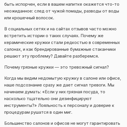
быть испорчен, если в вашем напитке окажется что-то
неожиданное: след от чужой помады, разводы от воды
или крошечный волосок.
В социальных сетях и на сайтах отзывов часто можно
встретить истории о таких случаях. Почему же
керамические кружки стали редкостью в современных
салонах, и как брендированные бумажные стаканчики
решают эту проблему? Давайте разберемся.
Почему грязные кружки — это тревожный сигнал?
Когда мы видим недомытую кружку в салоне или офисе,
наше подсознание сразу же дает сигнал тревоги. Мы
начинаем думать: «Если у них грязная посуда, то
насколько тщательно они дезинфицируют
инструменты?» Лояльность к персоналу и доверие к
процедурам рушатся в один миг.
Большинство салонов и офисов не могут гарантировать