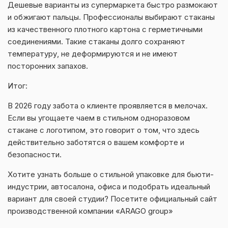
Дешевые варианты из супермаркета быстро размокают
и обжигают пальцы. Профессионалы выбирают стаканы
из качественного плотного картона с герметичными
соединениями. Такие стаканы долго сохраняют
температуру, не деформируются и не имеют
посторонних запахов.
Итог:
В 2026 году забота о клиенте проявляется в мелочах.
Если вы угощаете чаем в стильном одноразовом
стакане с логотипом, это говорит о том, что здесь
действительно заботятся о вашем комфорте и
безопасности.
Хотите узнать больше о стильной упаковке для бьюти-
индустрии, автосалона, офиса и подобрать идеальный
вариант для своей студии? Посетите официальный сайт
производственной компании «ARAGO group»