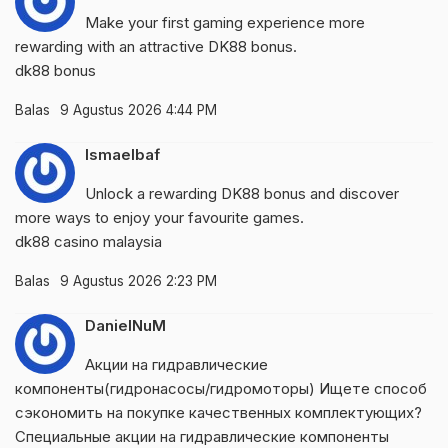
Make your first gaming experience more
rewarding with an attractive DK88 bonus.
dk88 bonus
Balas
9 Agustus 2026 4:44 PM
Ismaelbaf
Unlock a rewarding DK88 bonus and discover
more ways to enjoy your favourite games.
dk88 casino malaysia
Balas
9 Agustus 2026 2:23 PM
DanielNuM
Акции на гидравлические
компоненты(гидронасосы/гидромоторы)
Ищете способ
сэкономить на покупке качественных комплектующих?
Специальные акции на гидравлические компоненты