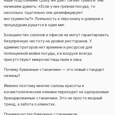
наше подсознание сразу же дает сигнал тревоги. Мы
начинаем думать: «Если у них грязная посуда, то
насколько тщательно они дезинфицируют
инструменты?» Лояльность к персоналу и доверие к
процедурам рушатся в один миг.
Большинство салонов и офисов не могут гарантировать
безупречную чистоту на уровне ресторанов. У
администраторов нет времени и ресурсов для
полноценной мойки посуды, а в воздухе всегда
присутствуют микрочастицы пыли и лака.
Почему бумажные стаканчики — это новый стандарт
гигиены?
Именно поэтому многие салоны красоты и
косметологические клиники переходят на одноразовые
брендированные стаканчики. Это не просто модный
тренд, а забота о клиентах.
Преимущества бумажных стаканчиков: