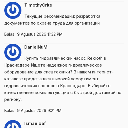
TimothyCrite
Текущие рекомендации:
разработка
документов по охране труда для организаций
Balas
9 Agustus 2026 11:32 PM
DanielNuM
Купить гидравлический насос Rexroth в
Краснодаре
Ищете надежное гидравлическое
оборудование для спецтехники? В нашем интернет-
каталоге представлен широкий ассортимент
гидравлических насосов в Краснодаре. Выбирайте
качественные комплектующие с быстрой доставкой по
региону.
Balas
9 Agustus 2026 9:21 PM
Ismaelbaf