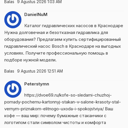
Balas
9 Agustus 2026 1:03 AM
DanielNuM
Каталог гидравлических насосов в Краснодаре
Нужна долговечная и безотказная гидравлика для
оборудования? Предлагаем купить сертифицированный
гидравлический насос Bosch в Краснодаре на выгодных
условиях. Получите профессиональную помощь в
подборе нужной модели.
Balas
9 Agustus 2026 12:51 AM
Peterstymn
https://dvoe69.ru/kofe-so-sledami-chuzhoj-
pomady-pochemu-kartonnyj-stakan-v-salone-krasoty-stal-
vernym-priznakom-elitnogo-uxoda-i-spokojstviya/
Ваш
кофе — ваш мир: почему бумажные стаканчики с
логотипом стали символом чистоты и комфорта