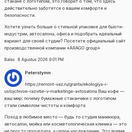
стакане с логотипом, это говорит о том, что здесь
действительно заботятся о вашем комфорте и
безопасности.
Хотите узнать больше о стильной упаковке для бьюти-
индустрии, автосалона, офиса и подобрать идеальный
вариант для своей студии? Посетите официальный сайт
производственной компании «ARAGO group»
Balas
8 Agustus 2026 9:01 PM
Peterstymn
https://remont-vaz.ru/granta/ekologiya-i-
ustojchivoe-razvitie-v-marketinge-avtosalona
Ваш кофе —
ваш мир: почему бумажные стаканчики с логотипом
стали символом чистоты и комфорта
Поход в любимое место — будь то студия маникюра,
автосалон, мойка или косметологическая клиника — это
не просто процедура, а целое наслаждение. Это время,