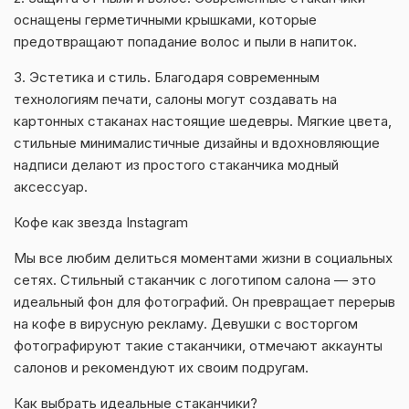
оснащены герметичными крышками, которые
предотвращают попадание волос и пыли в напиток.
3. Эстетика и стиль. Благодаря современным
технологиям печати, салоны могут создавать на
картонных стаканах настоящие шедевры. Мягкие цвета,
стильные минималистичные дизайны и вдохновляющие
надписи делают из простого стаканчика модный
аксессуар.
Кофе как звезда Instagram
Мы все любим делиться моментами жизни в социальных
сетях. Стильный стаканчик с логотипом салона — это
идеальный фон для фотографий. Он превращает перерыв
на кофе в вирусную рекламу. Девушки с восторгом
фотографируют такие стаканчики, отмечают аккаунты
салонов и рекомендуют их своим подругам.
Как выбрать идеальные стаканчики?