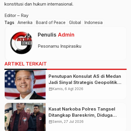
konstitusi dan hukum internasional.
Editor – Ray
Tags
Amerika
Board of Peace
Global
Indonesia
Penulis
Admin
Pesonamu Inspirasiku
ARTIKEL TERKAIT
Penutupan Konsulat AS di Medan
Jadi Sinyal Strategis Geopolitik
Baru bagi Indonesia
calendar_month
Kamis, 6 Agt 2026
Kasat Narkoba Polres Tangsel
Ditangkap Bareskrim, Diduga
Terlibat Jaringan Narkoba
calendar_month
Senin, 27 Jul 2026