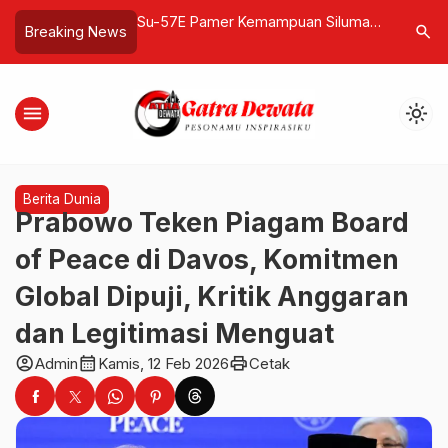
o Sri Sumantyo,
Su-57E Pamer Kemampuan Siluman
Biji Jarak
search
Breaking News
sia yang Mendunia
dan Manuver Ekstrem di Dubai
Menyimpa
 Radar Satelit
Airshow 2025
menu
light_mode
Berita Dunia
Prabowo Teken Piagam Board
of Peace di Davos, Komitmen
Global Dipuji, Kritik Anggaran
dan Legitimasi Menguat
account_circle
calendar_month
print
Admin
Kamis, 12 Feb 2026
Cetak