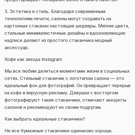
3. Эстетика и стиль. Благодаря современным
технологиям печати, салоны могут создавать на
картонных стаканах настоящие шедевры. Мягкие цвета,
стильные минималистичные дизайны и вдохновляющие
надписи делают из простого стаканчика модный
аксессуар.
Кофе как звезда Instagram
Мы все любим делиться моментами жизни в социальных
сетях. Стильный стаканчик с логотипом салона — это
идеальный фон для фотографий. Он превращает перерыв
на кофе в вирусную рекламу. Девушки с восторгом
фотографируют такие стаканчики, отмечают аккаунты
салонов и рекомендуют их своим подругам.
Как выбрать идеальные стаканчики?
Не все бумажные стаканчики одинаково хороши.