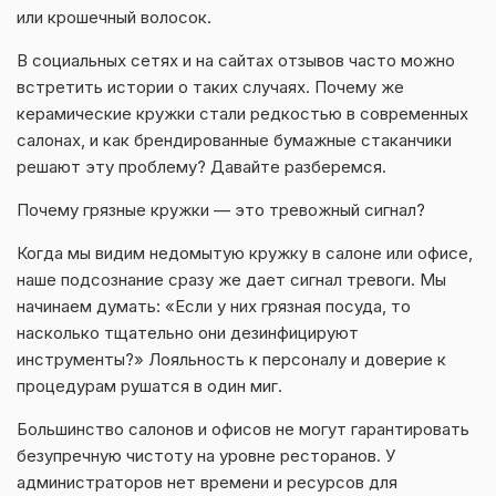
или крошечный волосок.
В социальных сетях и на сайтах отзывов часто можно
встретить истории о таких случаях. Почему же
керамические кружки стали редкостью в современных
салонах, и как брендированные бумажные стаканчики
решают эту проблему? Давайте разберемся.
Почему грязные кружки — это тревожный сигнал?
Когда мы видим недомытую кружку в салоне или офисе,
наше подсознание сразу же дает сигнал тревоги. Мы
начинаем думать: «Если у них грязная посуда, то
насколько тщательно они дезинфицируют
инструменты?» Лояльность к персоналу и доверие к
процедурам рушатся в один миг.
Большинство салонов и офисов не могут гарантировать
безупречную чистоту на уровне ресторанов. У
администраторов нет времени и ресурсов для