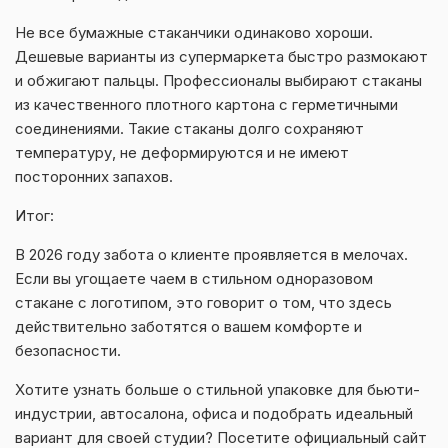
Не все бумажные стаканчики одинаково хороши.
Дешевые варианты из супермаркета быстро размокают
и обжигают пальцы. Профессионалы выбирают стаканы
из качественного плотного картона с герметичными
соединениями. Такие стаканы долго сохраняют
температуру, не деформируются и не имеют
посторонних запахов.
Итог:
В 2026 году забота о клиенте проявляется в мелочах.
Если вы угощаете чаем в стильном одноразовом
стакане с логотипом, это говорит о том, что здесь
действительно заботятся о вашем комфорте и
безопасности.
Хотите узнать больше о стильной упаковке для бьюти-
индустрии, автосалона, офиса и подобрать идеальный
вариант для своей студии? Посетите официальный сайт