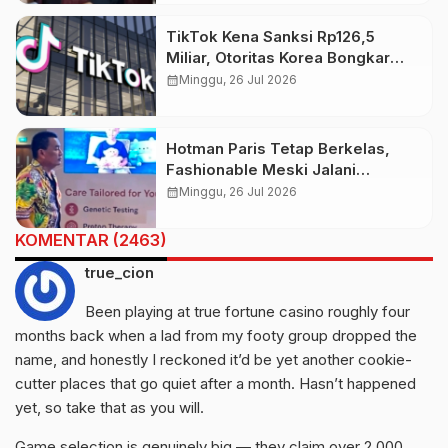
TikTok Kena Sanksi Rp126,5
Miliar, Otoritas Korea Bongkar
Pelanggaran Data Pribadi
calendar_month
Minggu, 26 Jul 2026
Hotman Paris Tetap Berkelas,
Fashionable Meski Jalani
Pemulihan Kesehatan
calendar_month
Minggu, 26 Jul 2026
KOMENTAR (2463)
true_cion
Been playing at true fortune casino roughly four
months back when a lad from my footy group dropped the
name, and honestly I reckoned it’d be yet another cookie-
cutter places that go quiet after a month. Hasn’t happened
yet, so take that as you will.
Game selection is genuinely big — they claim over 2,000