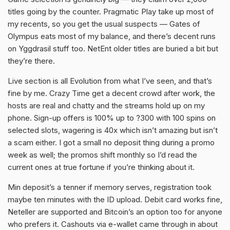
titles going by the counter. Pragmatic Play take up most of
my recents, so you get the usual suspects — Gates of
Olympus eats most of my balance, and there’s decent runs
on Yggdrasil stuff too. NetEnt older titles are buried a bit but
they’re there.
Live section is all Evolution from what I’ve seen, and that’s
fine by me. Crazy Time get a decent crowd after work, the
hosts are real and chatty and the streams hold up on my
phone. Sign-up offers is 100% up to ?300 with 100 spins on
selected slots, wagering is 40x which isn’t amazing but isn’t
a scam either. I got a small no deposit thing during a promo
week as well; the promos shift monthly so I’d read the
current ones at
true fortune
if you’re thinking about it.
Min deposit’s a tenner if memory serves, registration took
maybe ten minutes with the ID upload. Debit card works fine,
Neteller are supported and Bitcoin’s an option too for anyone
who prefers it. Cashouts via e-wallet came through in about