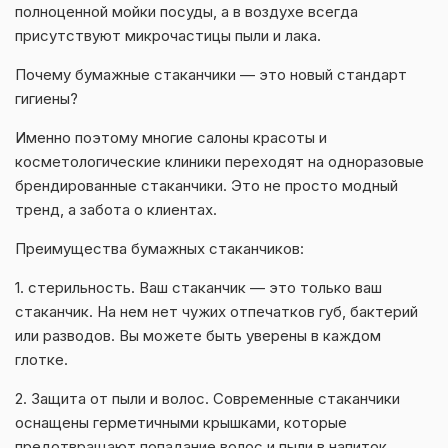
полноценной мойки посуды, а в воздухе всегда
присутствуют микрочастицы пыли и лака.
Почему бумажные стаканчики — это новый стандарт
гигиены?
Именно поэтому многие салоны красоты и
косметологические клиники переходят на одноразовые
брендированные стаканчики. Это не просто модный
тренд, а забота о клиентах.
Преимущества бумажных стаканчиков:
1. стерильность. Ваш стаканчик — это только ваш
стаканчик. На нем нет чужих отпечатков губ, бактерий
или разводов. Вы можете быть уверены в каждом
глотке.
2. Защита от пыли и волос. Современные стаканчики
оснащены герметичными крышками, которые
предотвращают попадание волос и пыли в напиток.