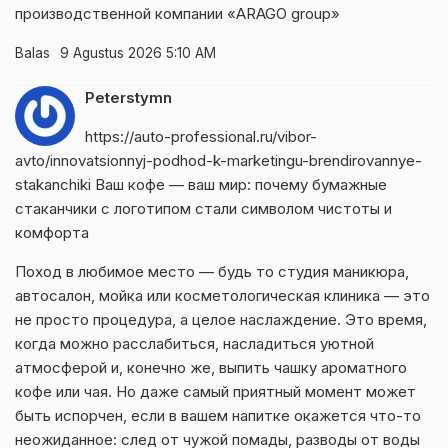
производственной компании «ARAGO group»
Balas
9 Agustus 2026 5:10 AM
Peterstymn
https://auto-professional.ru/vibor-
avto/innovatsionnyj-podhod-k-marketingu-brendirovannye-
stakanchiki
Ваш кофе — ваш мир: почему бумажные
стаканчики с логотипом стали символом чистоты и
комфорта
Поход в любимое место — будь то студия маникюра,
автосалон, мойка или косметологическая клиника — это
не просто процедура, а целое наслаждение. Это время,
когда можно расслабиться, насладиться уютной
атмосферой и, конечно же, выпить чашку ароматного
кофе или чая. Но даже самый приятный момент может
быть испорчен, если в вашем напитке окажется что-то
неожиданное: след от чужой помады, разводы от воды