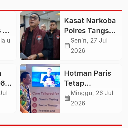
Kasat Narkoba
 di
Polres Tangsel
Ditangkap
lalu
Senin, 27 Jul
calendar_month
Bareskrim,
2026
Diduga
Terlibat
a
Hotman Paris
Jaringan
6,5
Tetap
Narkoba
itas
Berkelas,
Jul
Minggu, 26 Jul
calendar_month
kar
Fashionable
2026
n
Meski Jalani
i
Pemulihan