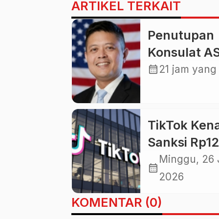
ARTIKEL TERKAIT
Penutupan
Konsulat AS
Medan Jadi
calendar_month
21 jam yang 
Sinyal
Strategis
Geopolitik
TikTok Ken
Baru bagi
Sanksi Rp12
Indonesia
Miliar, Otor
Minggu, 26 
calendar_month
Korea Bong
2026
Pelanggara
KOMENTAR (0)
Data Pribad