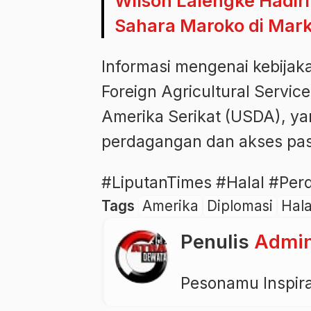
Wilson Lalengke Hadiri
Sahara Maroko di Mar
Informasi mengenai kebijaka
Foreign Agricultural Servic
Amerika Serikat (USDA), y
perdagangan dan akses pasa
#LiputanTimes #Halal #Pe
Tags
Amerika
Diplomasi
Hala
Penulis
Admi
Pesonamu Inspir