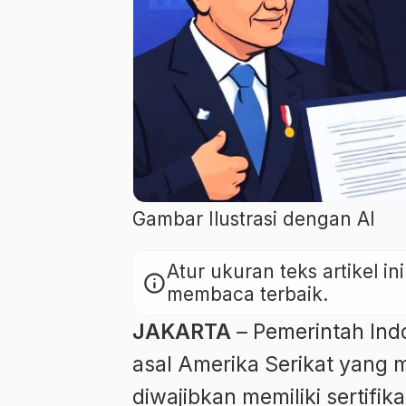
Gambar Ilustrasi dengan AI
Atur ukuran teks artikel 
info
membaca terbaik.
JAKARTA
– Pemerintah Ind
asal Amerika Serikat yang 
diwajibkan memiliki sertifik