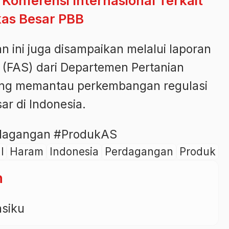
 Konferensi Internasional Terkait
kas Besar PBB
n ini juga disampaikan melalui laporan
e (FAS) dari Departemen Pertanian
ang memantau perkembangan regulasi
r di Indonesia.
rdagangan #ProdukAS
l
Haram
Indonesia
Perdagangan
Produk
n
asiku