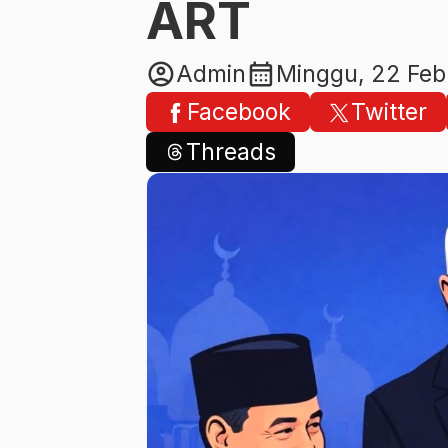
ART
account_circle
calendar_month
Admin
Minggu, 22 Feb
Facebook
Twitter
Threads