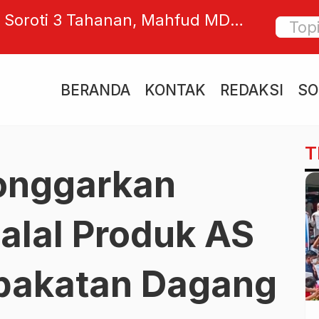
 Genjot Kursi Legislatif dan
KSPN B
 Demer Tantang Kader Potensial
Nelaya
Besar
BERANDA
KONTAK
REDAKSI
SO
T
onggarkan
Halal Produk AS
pakatan Dagang