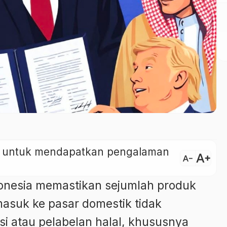
ini untuk mendapatkan pengalaman
text_increase
text_decrease
onesia memastikan sejumlah produk
masuk ke pasar domestik tidak
asi atau pelabelan halal, khususnya