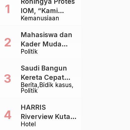
Rohingya Protes
IOM, “Kami
Kemanusiaan
dibiarkan Mati
Pelan – Pelan”
Mahasiswa dan
Kader Muda
Politik
Ramaikan Forum
Kebangsaan
Saudi Bangun
Golkar di
Kereta Cepat
Singaraja
Berita
Bidik kasus
Rp112 Triliun,
Politik
Indonesia Kaji
Proyek Rp116
HARRIS
Triliun yang
Riverview Kuta
Baru Sampai
Hotel
Bali Tawarkan