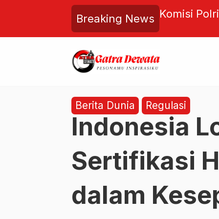
oroti 3 Tahanan, Mahfud MD
Golkar Bali
Breaking News
asan
Eksekutif,
Berita Dunia
Regulasi
Indonesia L
Sertifikasi 
dalam Kese