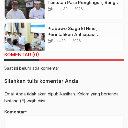
Tuntutan Para Penglingsir, Bangun
Bandara Internasional Bali Utara
calendar_month
Kamis, 30 Jul 2026
Demi Pemerataan
Prabowo Siaga El Nino,
Perintahkan Antisipasi
Kekeringan dan Karhutla Nasional
calendar_month
Rabu, 29 Jul 2026
KOMENTAR (0)
Saat ini belum ada komentar
Silahkan tulis komentar Anda
Email Anda tidak akan dipublikasikan. Kolom yang bertanda
bintang (*) wajib diisi
Komentar*