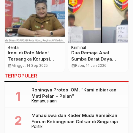
Berita
Kriminal
Ironi di Rote Ndao!
Dua Remaja Asal
Tersangka Korupsi
Sumba Barat Daya
Regina Kedoh Justru
Ditangkap Usai Curi
calendar_month
Minggu, 14 Sep 2025
calendar_month
Rabu, 14 Jan 2026
Diberi Penghargaan
Motor di Denpasar
TERPOPULER
Bupati
Timur
Rohingya Protes IOM, “Kami dibiarkan
Mati Pelan – Pelan”
Kemanusiaan
Mahasiswa dan Kader Muda Ramaikan
Forum Kebangsaan Golkar di Singaraja
Politik