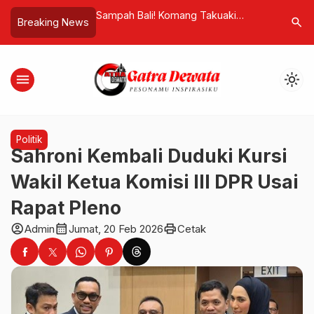
Sampah Bali! Komang Takuaki
PHMB Bersama Yayasan H
search
Breaking News
,
Banuartha: “Jangan Jadikan
Lepas Puluhan Tukik di P
viral
Masyarakat Korban Kepanikan
Surabrata
Kebijakan”
menu
light_mode
Politik
Sahroni Kembali Duduki Kursi
Wakil Ketua Komisi III DPR Usai
Rapat Pleno
account_circle
calendar_month
print
Admin
Jumat, 20 Feb 2026
Cetak