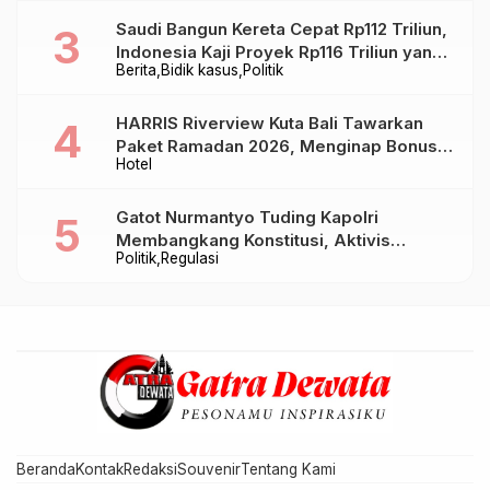
Saudi Bangun Kereta Cepat Rp112 Triliun,
Indonesia Kaji Proyek Rp116 Triliun yang
Berita
Bidik kasus
Politik
Baru Sampai Bandung
HARRIS Riverview Kuta Bali Tawarkan
Paket Ramadan 2026, Menginap Bonus
Hotel
Takjil hingga Bukber Mulai Rp88.888
Gatot Nurmantyo Tuding Kapolri
Membangkang Konstitusi, Aktivis
Politik
Regulasi
Tegaskan Polri Tak Punya Sejarah
Berkhianat pada Presiden
Beranda
Kontak
Redaksi
Souvenir
Tentang Kami