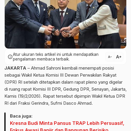
Atur ukuran teks artikel ini untuk mendapatkan
text_increase
info
text_decrease
pengalaman membaca terbaik.
JAKARTA
– Ahmad Sahroni kembali menempati posisi
sebagai Wakil Ketua Komisi III Dewan Perwakilan Rakyat
(DPR) RI setelah ditetapkan dalam rapat pleno yang digelar
di ruang rapat Komisi III DPR, Gedung DPR, Senayan, Jakarta,
Kamis (19/2/2026). Rapat tersebut dipimpin Wakil Ketua DPR
RI dari Fraksi Gerindra, Sufmi Dasco Ahmad.
Baca juga:
Kresna Budi Minta Pansus TRAP Lebih Persuasif,
Fokus Awasi Banjir dan Bangunan Berisiko