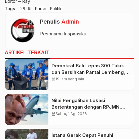
Editor – Ray
Tags
DPR RI
Partai
Politik
Penulis
Admin
Pesonamu Inspirasiku
ARTIKEL TERKAIT
Demokrat Bali Lepas 300 Tukik
dan Bersihkan Pantai Lembeng,
Perkuat Gerakan Langit Biru
calendar_month
19 jam yang lalu
Indonesia Asri
Nilai Pengalihan Lokasi
Bertentangan dengan RPJMN,
Ichsanuddin Soroti Komitmen
calendar_month
Sabtu, 1 Agt 2026
Presiden dan Kepastian Investasi
Rp50 Triliun
Istana Gerak Cepat Penuhi