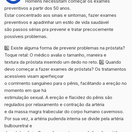
Homens necessitam começar os exames
preventivos a partir dos 50 anos.
Estar concentrado aos sinais e sintomas, fazer exames
preventivos e apadrinhar um estilo de vida saudável
são passos sérias pra prevenir e tratar precocemente
possíveis problemas.
6️⃣ Existe alguma forma de prevenir problemas na próstata?
Toque retal: O médico avalia o tamanho, maneira e
textura da próstata inserindo um dedo no reto. 4️⃣ Quando
devo começar a fazer exames de próstata? Os tratamentos
acessíveis visam aperfeiçoar
o corrimento sanguíneo para o pênis, facilitando a ereção no
momento em que há
estimulação sexual. A ereção e flacidez do pênis são
regulados por relaxamento e contração da artéria
e da massa magra trabecular do corpo humano cavernoso.
Por sua vez, a artéria pudenda interna se divide pela artéria
bulbouretral e