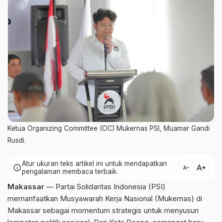
Ketua Organizing Committee (OC) Mukernas PSI, Muamar Gandi
Rusdi.
Atur ukuran teks artikel ini untuk mendapatkan
text_increase
info
text_decrease
pengalaman membaca terbaik.
Makassar
— Partai Solidaritas Indonesia (PSI)
memanfaatkan Musyawarah Kerja Nasional (Mukernas) di
Makassar sebagai momentum strategis untuk menyusun