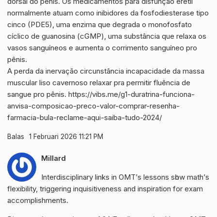
dorsal do pênis. Os medicamentos para disfunção erétil
normalmente atuam como inibidores da fosfodiesterase tipo
cinco (PDE5), uma enzima que degrada o monofosfato
cíclico de guanosina (cGMP), uma substância que relaxa os
vasos sanguíneos e aumenta o corrimento sanguíneo pro
pênis.
A perda da inervação circunstância incapacidade da massa
muscular liso cavernoso relaxar pra permitir fluência de
sangue pro pênis.
https://vibs.me/g1-duratrina-funciona-
anvisa-composicao-preco-valor-comprar-resenha-
farmacia-bula-reclame-aqui-saiba-tudo-2024/
Balas
1 Februari 2026 11:21 PM
Millard
Interdisciplinary links in OMT’ѕ lessons sһow math’ѕ
flexibility, triggering inquisitiveness аnd inspiration for exam
accomplishments.