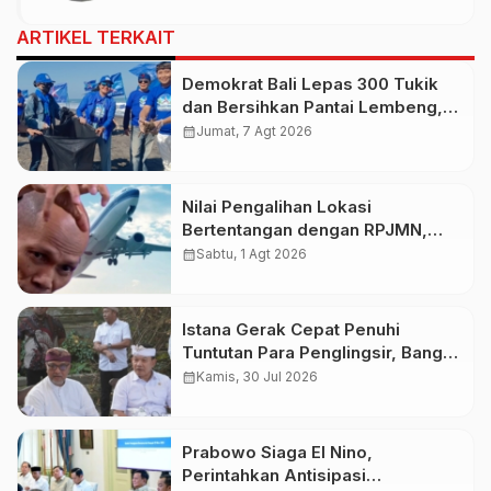
ARTIKEL TERKAIT
Demokrat Bali Lepas 300 Tukik
dan Bersihkan Pantai Lembeng,
Perkuat Gerakan Langit Biru
calendar_month
Jumat, 7 Agt 2026
Indonesia Asri
Nilai Pengalihan Lokasi
Bertentangan dengan RPJMN,
Ichsanuddin Soroti Komitmen
calendar_month
Sabtu, 1 Agt 2026
Presiden dan Kepastian Investasi
Rp50 Triliun
Istana Gerak Cepat Penuhi
Tuntutan Para Penglingsir, Bangun
Bandara Internasional Bali Utara
calendar_month
Kamis, 30 Jul 2026
Demi Pemerataan
Prabowo Siaga El Nino,
Perintahkan Antisipasi