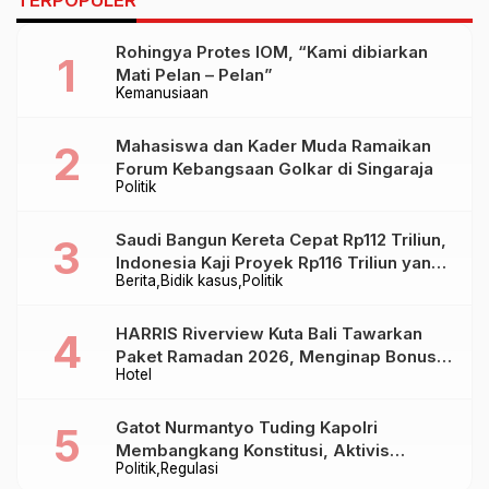
TERPOPULER
Profesionalisme dan
Nyata
Kolaborasi
Rohingya Protes IOM, “Kami dibiarkan
Mati Pelan – Pelan”
Kemanusiaan
Mahasiswa dan Kader Muda Ramaikan
Forum Kebangsaan Golkar di Singaraja
Politik
Saudi Bangun Kereta Cepat Rp112 Triliun,
Indonesia Kaji Proyek Rp116 Triliun yang
Berita
Bidik kasus
Politik
Baru Sampai Bandung
HARRIS Riverview Kuta Bali Tawarkan
Paket Ramadan 2026, Menginap Bonus
Hotel
Takjil hingga Bukber Mulai Rp88.888
Gatot Nurmantyo Tuding Kapolri
Membangkang Konstitusi, Aktivis
Politik
Regulasi
Tegaskan Polri Tak Punya Sejarah