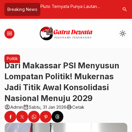
an Hari Pahlawan
Pluto Ternyata Punya Lautan
Misteri W
search
Breaking News
 Tahun dengan
Raksasa Tersembunyi
Warga Tin
angan untuk
Purba
menu
light_mode
Politik
Dari Makassar PSI Menyusun
Lompatan Politik! Mukernas
Jadi Titik Awal Konsolidasi
Nasional Menuju 2029
account_circle
calendar_month
print
Admin
Sabtu, 31 Jan 2026
Cetak