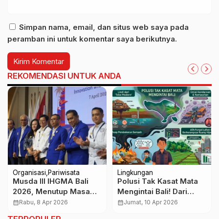
Simpan nama, email, dan situs web saya pada
peramban ini untuk komentar saya berikutnya.
REKOMENDASI UNTUK ANDA
Organisasi
Pariwisata
Lingkungan
Musda III IHGMA Bali
Polusi Tak Kasat Mata
2026, Menutup Masa
Mengintai Bali! Dari
Pengabdian Komang
Lindi hingga Asap
calendar_month
Rabu, 8 Apr 2026
calendar_month
Jumat, 10 Apr 2026
Artana Tekankan
Sampah, Ancaman Kian