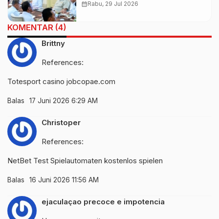
Kekeringan dan Karhutla Nasional
calendar_month
Rabu, 29 Jul 2026
KOMENTAR (4)
Brittny
References:
Totesport casino
jobcopae.com
Balas
17 Juni 2026 6:29 AM
Christoper
References:
NetBet Test
Spielautomaten kostenlos spielen
Balas
16 Juni 2026 11:56 AM
ejaculaçao precoce e impotencia