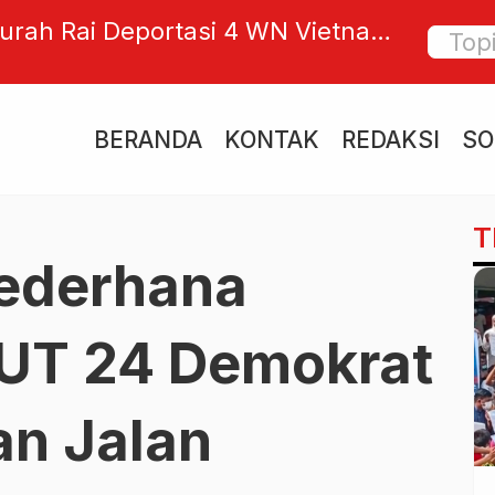
gurah Rai Deportasi 4 WN Vietnam
DKLH Pr
an Jadi Terapis Spa Ilegal di Kuta
Rehabil
Penyera
BERANDA
KONTAK
REDAKSI
SO
T
Sederhana
HUT 24 Demokrat
an Jalan