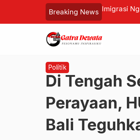
ebut Sengketa Tanah Sesetan
Imigrasi N
Breaking News
osedur
yang Ketahu
Politik
Di Tengah 
Perayaan, 
Bali Teguhk