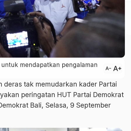
ini untuk mendapatkan pengalaman
text_increase
text_decrease
n deras tak memudarkan kader Partai
ayakan peringatan HUT Partai Demokrat
Demokrat Bali, Selasa, 9 September