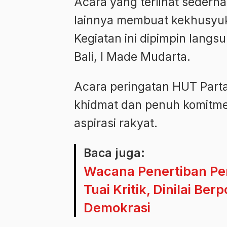
Acara yang terlihat sederha
lainnya membuat kekhusyuka
Kegiatan ini dipimpin langs
Bali, I Made Mudarta.
Acara peringatan HUT Parta
khidmat dan penuh komitme
aspirasi rakyat.
Baca juga:
Wacana Penertiban Pe
Tuai Kritik, Dinilai B
Demokrasi