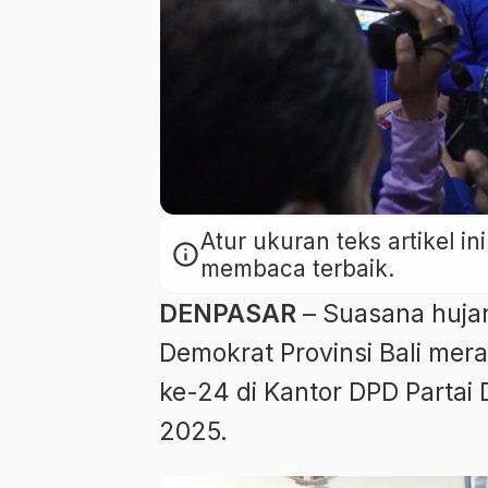
Atur ukuran teks artikel 
info
membaca terbaik.
DENPASAR
– Suasana huja
Demokrat Provinsi Bali mer
ke-24 di Kantor DPD Partai 
2025.