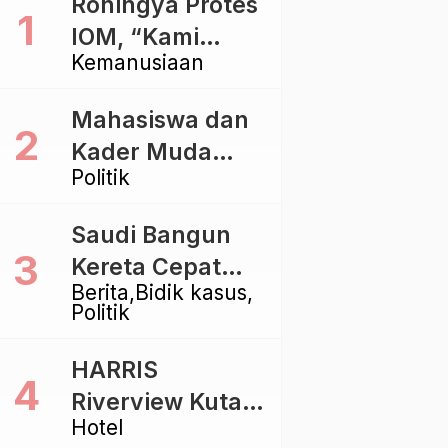
Rohingya Protes
IOM, “Kami
Kemanusiaan
dibiarkan Mati
Pelan – Pelan”
Mahasiswa dan
Kader Muda
Politik
Ramaikan Forum
Kebangsaan
Saudi Bangun
Golkar di
Kereta Cepat
Singaraja
Berita
Bidik kasus
Rp112 Triliun,
Politik
Indonesia Kaji
Proyek Rp116
HARRIS
Triliun yang
Riverview Kuta
Baru Sampai
Hotel
Bali Tawarkan