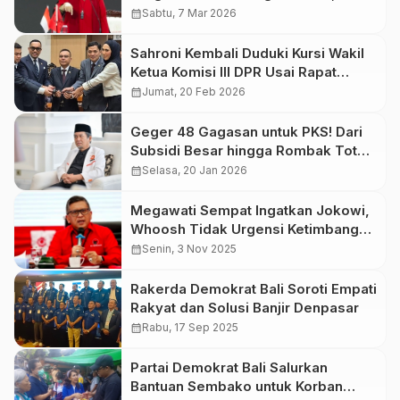
Keluarkan Instruksi Resmi
calendar_month
Sabtu, 7 Mar 2026
Sahroni Kembali Duduki Kursi Wakil
Ketua Komisi III DPR Usai Rapat
Pleno
calendar_month
Jumat, 20 Feb 2026
Geger 48 Gagasan untuk PKS! Dari
Subsidi Besar hingga Rombak Total
Demokrasi, Publik Terbelah
calendar_month
Selasa, 20 Jan 2026
Megawati Sempat Ingatkan Jokowi,
Whoosh Tidak Urgensi Ketimbang
Pangan dan Pupuk
calendar_month
Senin, 3 Nov 2025
Rakerda Demokrat Bali Soroti Empati
Rakyat dan Solusi Banjir Denpasar
calendar_month
Rabu, 17 Sep 2025
Partai Demokrat Bali Salurkan
Bantuan Sembako untuk Korban