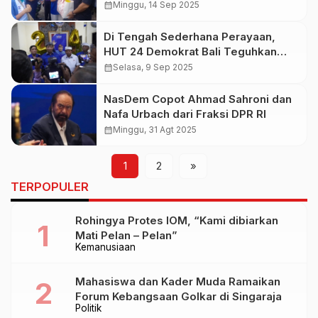
Banjir dan Longsor
calendar_month
Minggu, 14 Sep 2025
Di Tengah Sederhana Perayaan,
HUT 24 Demokrat Bali Teguhkan
Jalan Perjuangan Rakyat
calendar_month
Selasa, 9 Sep 2025
NasDem Copot Ahmad Sahroni dan
Nafa Urbach dari Fraksi DPR RI
calendar_month
Minggu, 31 Agt 2025
1
2
»
TERPOPULER
Rohingya Protes IOM, “Kami dibiarkan
Mati Pelan – Pelan”
Kemanusiaan
Mahasiswa dan Kader Muda Ramaikan
Forum Kebangsaan Golkar di Singaraja
Politik