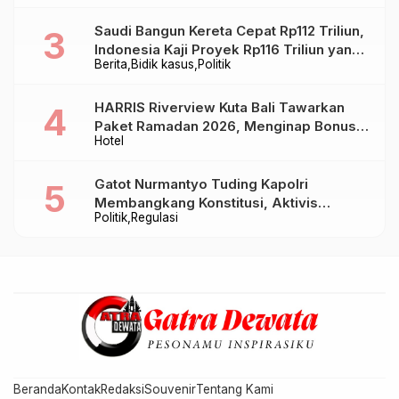
Saudi Bangun Kereta Cepat Rp112 Triliun,
Indonesia Kaji Proyek Rp116 Triliun yang
Berita
Bidik kasus
Politik
Baru Sampai Bandung
HARRIS Riverview Kuta Bali Tawarkan
Paket Ramadan 2026, Menginap Bonus
Hotel
Takjil hingga Bukber Mulai Rp88.888
Gatot Nurmantyo Tuding Kapolri
Membangkang Konstitusi, Aktivis
Politik
Regulasi
Tegaskan Polri Tak Punya Sejarah
Berkhianat pada Presiden
Beranda
Kontak
Redaksi
Souvenir
Tentang Kami