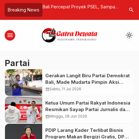
utkan, Lumpur
Bali Percepat Proyek PSEL, Sampah
Diplomasi
search
Breaking News
ta Mengandung
Diolah Jadi Energi Listrik Mulai 2026
Lalengke 
ernilai Global
Jokowi” 
Sergey T
menu
light_mode
Partai
Gerakan Langit Biru Partai Demokrat
Bali, Made Mudarta Pimpin Aksi
Bersih-Bersih Pura Dalem
calendar_month
Sabtu, 11 Jul 2026
Kahyangan Badung
Ketua Umum Partai Rakyat Indonesia
Resmikan Sayap Partai Jurnalis dan
Influencer
calendar_month
Minggu, 28 Jun 2026
PDIP Larang Kader Terlibat Bisnis
Program Makan Bergizi Gratis, DPP