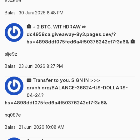
5246d6
Balas
30 Juni 2026 8:48 PM
🏦 + 2 BTC. WITHDRAW ⇰
dc4958ca.giveaway-8y3.pages.dev/?
hs=4898ddf075fed6a4f50376242cf7f3a6& 🏦
slje9z
Balas
23 Juni 2026 8:27 PM
📟 Transfer to you. SIGN IN >>>
graph.org/BALANCE-36824-US-DOLLARS-
04-24?
hs=4898ddf075fed6a4f50376242cf7f3a6&
nq087e
Balas
21 Juni 2026 10:08 AM