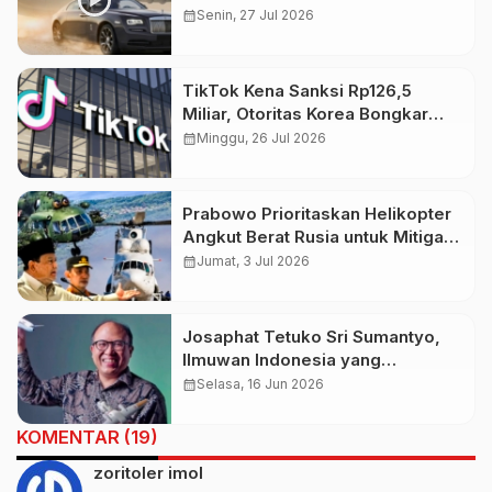
Pesawat
calendar_month
Senin, 27 Jul 2026
TikTok Kena Sanksi Rp126,5
Miliar, Otoritas Korea Bongkar
Pelanggaran Data Pribadi
calendar_month
Minggu, 26 Jul 2026
Prabowo Prioritaskan Helikopter
Angkut Berat Rusia untuk Mitigasi
Bencana, Kemhan Tegaskan
calendar_month
Jumat, 3 Jul 2026
Masih Tahap Penjajakan
Josaphat Tetuko Sri Sumantyo,
Ilmuwan Indonesia yang
Mendunia Lewat Teknologi Radar
calendar_month
Selasa, 16 Jun 2026
Satelit Canggih
KOMENTAR (19)
zoritoler imol