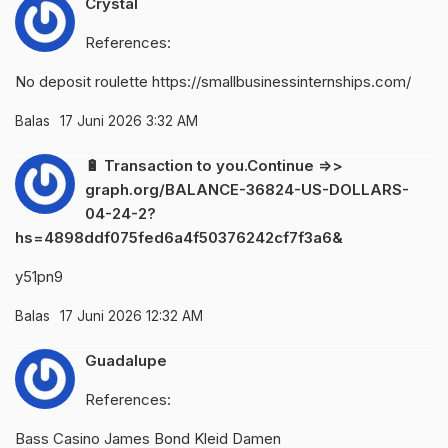
Crystal
References:
No deposit roulette
https://smallbusinessinternships.com/
Balas
17 Juni 2026 3:32 AM
🔋 Transaction to you.Continue =>>
graph.org/BALANCE-36824-US-DOLLARS-
04-24-2?
hs=4898ddf075fed6a4f50376242cf7f3a6&
y51pn9
Balas
17 Juni 2026 12:32 AM
Guadalupe
References:
Bass Casino
James Bond Kleid Damen