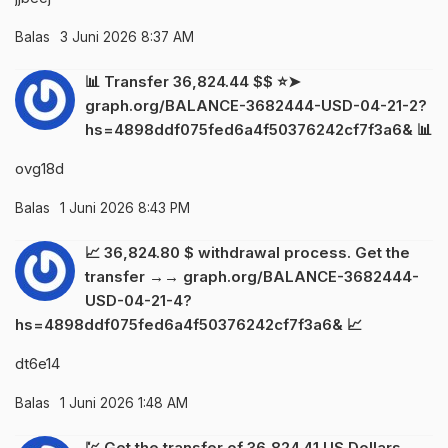
Balas
3 Juni 2026 8:37 AM
📊 Transfer 36,824.44 $$ ⭐➤
graph.org/BALANCE-3682444-USD-04-21-2?
hs=4898ddf075fed6a4f50376242cf7f3a6& 📊
ovg18d
Balas
1 Juni 2026 8:43 PM
📈 36,824.80 $ withdrawal process. Get the
transfer →→ graph.org/BALANCE-3682444-
USD-04-21-4?
hs=4898ddf075fed6a4f50376242cf7f3a6& 📈
dt6e14
Balas
1 Juni 2026 1:48 AM
💹 Get the transfer of 36,824.41 US Dollars.