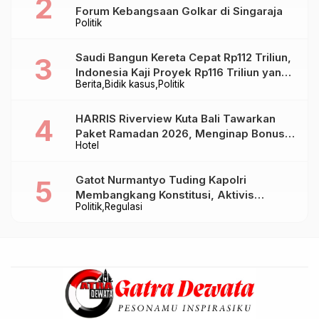
Forum Kebangsaan Golkar di Singaraja
Politik
Saudi Bangun Kereta Cepat Rp112 Triliun,
Indonesia Kaji Proyek Rp116 Triliun yang
Berita
Bidik kasus
Politik
Baru Sampai Bandung
HARRIS Riverview Kuta Bali Tawarkan
Paket Ramadan 2026, Menginap Bonus
Hotel
Takjil hingga Bukber Mulai Rp88.888
Gatot Nurmantyo Tuding Kapolri
Membangkang Konstitusi, Aktivis
Politik
Regulasi
Tegaskan Polri Tak Punya Sejarah
Berkhianat pada Presiden