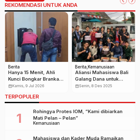
REKOMENDASI UNTUK ANDA
Berita
Berita
Kemanusiaan
Hanya 15 Menit, Ahli
Aliansi Mahasiswa Bali
Kunci Bongkar Brankas
Galang Dana untuk
Rahasia di Sentul! Polisi
Korban Bencana
calendar_month
Kamis, 9 Jul 2026
calendar_month
Senin, 8 Des 2025
Sita 74 Kg Emas dan
Sumatera, Desak
TERPOPULER
Valuta Asing Bernilai
Pemerintah Lebih Sigap
Rp476 Miliar
Rohingya Protes IOM, “Kami dibiarkan
Mati Pelan – Pelan”
Kemanusiaan
Mahasiswa dan Kader Muda Ramaikan