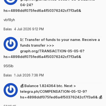
04-24?
hs=4898ddf075fed6a4f50376242cf7f3a6&
vbf8yh
Balas
4 Juli 2026 9:12 PM
💹 Transfer of funds to your name. Receive a
funds transfer >>>
graph.org/TRANSACTION-05-05-6?
hs=4898ddf075fed6a4f50376242cf7f3a6&
95l5lb
Balas
1 Juli 2026 7:38 PM
💰 Balance 1.824364 btc. Next >
telegra.ph/COMPENSATION-05-12-9?
hs=4898ddf075fed6a4f50376242cf7f3a6& 💰