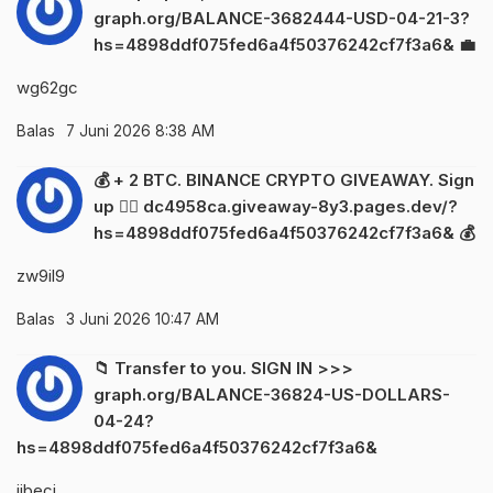
graph.org/BALANCE-3682444-USD-04-21-3?
hs=4898ddf075fed6a4f50376242cf7f3a6& 💼
wg62gc
Balas
7 Juni 2026 8:38 AM
💰 + 2 BTC. BINANCE CRYPTO GIVEAWAY. Sign
up 👉🏽 dc4958ca.giveaway-8y3.pages.dev/?
hs=4898ddf075fed6a4f50376242cf7f3a6& 💰
zw9il9
Balas
3 Juni 2026 10:47 AM
📁 Transfer to you. SIGN IN >>>
graph.org/BALANCE-36824-US-DOLLARS-
04-24?
hs=4898ddf075fed6a4f50376242cf7f3a6&
jjbecj