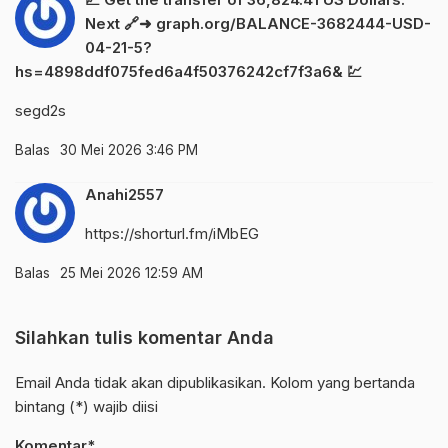
Next 🔗➜ graph.org/BALANCE-3682444-USD-
04-21-5?
hs=4898ddf075fed6a4f50376242cf7f3a6& 💹
segd2s
Balas
30 Mei 2026 3:46 PM
Anahi2557
https://shorturl.fm/iMbEG
Balas
25 Mei 2026 12:59 AM
Silahkan tulis komentar Anda
Email Anda tidak akan dipublikasikan. Kolom yang bertanda
bintang (*) wajib diisi
Komentar*