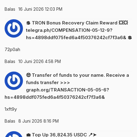
Balas
16 Juni 2026 12:03 PM
💲 TRON Bonus Recovery Claim Reward 💥💥
telegra.ph/COMPENSATION-05-12-9?
hs=4898ddf075fed6a4f50376242cf7f3a6& 💲
72p0ah
Balas
10 Juni 2026 4:58 PM
🤑 Transfer of funds to your name. Receive a
funds transfer >>>
graph.org/TRANSACTION-05-05-6?
hs=4898ddf075fed6a4f50376242cf7f3a6&
1xft9y
Balas
8 Juni 2026 8:16 PM
💼 Top Up 36,824.35 USDC 📍➤