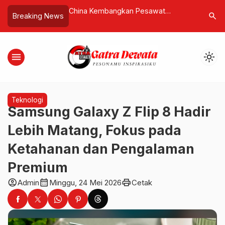
erhasil Pulihkan
China Kembangkan Pesawat
Warren Bu
search
Breaking News
 Lewat Terapi Sel
Penyelamat di Udara, Teknologi
Sederhan
ndiri
Mirip Film Fiksi Ilmiah Mulai Diuji
Pajak, M
menu
light_mode
Teknologi
Samsung Galaxy Z Flip 8 Hadir
Lebih Matang, Fokus pada
Ketahanan dan Pengalaman
Premium
account_circle
calendar_month
print
Admin
Minggu, 24 Mei 2026
Cetak