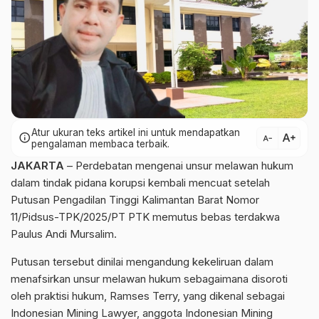
Atur ukuran teks artikel ini untuk mendapatkan
text_increase
info
text_decrease
pengalaman membaca terbaik.
JAKARTA
– Perdebatan mengenai unsur melawan hukum
dalam tindak pidana korupsi kembali mencuat setelah
Putusan Pengadilan Tinggi Kalimantan Barat Nomor
11/Pidsus-TPK/2025/PT PTK memutus bebas terdakwa
Paulus Andi Mursalim.
Putusan tersebut dinilai mengandung kekeliruan dalam
menafsirkan unsur melawan hukum sebagaimana disoroti
oleh praktisi hukum, Ramses Terry, yang dikenal sebagai
Indonesian Mining Lawyer, anggota Indonesian Mining