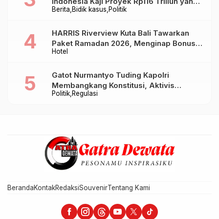
Indonesia Kaji Proyek Rp116 Triliun yang
Berita
Bidik kasus
Politik
Baru Sampai Bandung
HARRIS Riverview Kuta Bali Tawarkan
Paket Ramadan 2026, Menginap Bonus
Hotel
Takjil hingga Bukber Mulai Rp88.888
Gatot Nurmantyo Tuding Kapolri
Membangkang Konstitusi, Aktivis
Politik
Regulasi
Tegaskan Polri Tak Punya Sejarah
Berkhianat pada Presiden
Beranda
Kontak
Redaksi
Souvenir
Tentang Kami