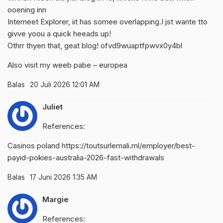
ooening inn
Interneet Explorer, iit has somee overlapping.I jst wante tto
givve yoou a quick heeads up!
Othrr thyen that, geat blog! ofvd9wuaptfpwvx0y4bl
Also visit my weeb pabe –
europea
Balas
20 Juli 2026 12:01 AM
Juliet
References:
Casinos poland
https://toutsurlemali.ml/employer/best-
payid-pokies-australia-2026-fast-withdrawals
Balas
17 Juni 2026 1:35 AM
Margie
References: