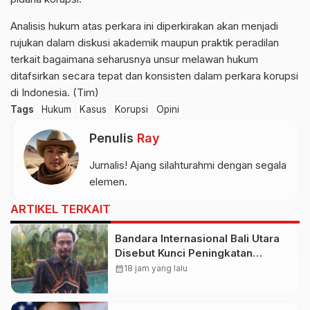
Analisis hukum atas perkara ini diperkirakan akan menjadi
rujukan dalam diskusi akademik maupun praktik peradilan
terkait bagaimana seharusnya unsur melawan hukum
ditafsirkan secara tepat dan konsisten dalam perkara korupsi
di Indonesia. (Tim)
Tags
Hukum
Kasus
Korupsi
Opini
Penulis
Ray
Jurnalis! Ajang silahturahmi dengan segala
elemen.
ARTIKEL TERKAIT
Bandara Internasional Bali Utara
Disebut Kunci Peningkatan
Pariwisata Indonesia Timur dan
calendar_month
18 jam yang lalu
Kapasitas Penerbangan