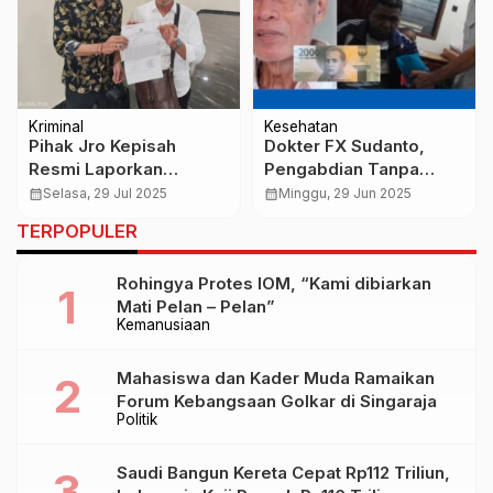
Kriminal
Kesehatan
Pihak Jro Kepisah
Dokter FX Sudanto,
Resmi Laporkan
Pengabdian Tanpa
Tindakan Dugaan
Pamrih di Pedalaman
calendar_month
Selasa, 29 Jul 2025
calendar_month
Minggu, 29 Jun 2025
Pengerusakan Pagar
Papua, Tarik Tarif
TERPOPULER
Tanah di Sesetan
Seikhlasnya Demi
Kemanusiaan
Rohingya Protes IOM, “Kami dibiarkan
Mati Pelan – Pelan”
Kemanusiaan
Mahasiswa dan Kader Muda Ramaikan
Forum Kebangsaan Golkar di Singaraja
Politik
Saudi Bangun Kereta Cepat Rp112 Triliun,