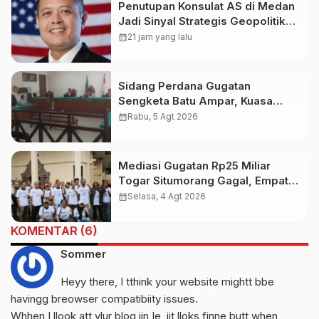
Penutupan Konsulat AS di Medan
Jadi Sinyal Strategis Geopolitik
Baru bagi Indonesia
calendar_month
21 jam yang lalu
Sidang Perdana Gugatan
Sengketa Batu Ampar, Kuasa
Hukum Sebut Tak Ikut Tergugat di
calendar_month
Rabu, 5 Agt 2026
PTUN Terdahulu
Mediasi Gugatan Rp25 Miliar
Togar Situmorang Gagal, Empat
Media Pilih Lawan di Pengadilan
calendar_month
Selasa, 4 Agt 2026
KOMENTAR (6)
Sommer
Heyy there, I tthink your website mightt bbe
havingg breowser compatibiity issues.
Whhen I llook att ylur blog iin Ie, iit lloks finne butt when