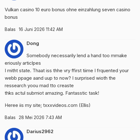
Vulkan casino 10 euro bonus ohne einzahlung
seven casino
bonus
Balas
16 Juni 2026 11:42 AM
Dong
Somebody necessarily lend a hand too mmake
eriously articlpes
I mitht state. Thaat iss thhe vry ffirst tiime I frquented your
webb ppage aand uup to now? I surprised wioth the
ressearch yoou mad tto creaste
thks actul submiot amazing. Fantasstic task!
Heree iis my site; txxxvideos.com (
Ellis
)
Balas
28 Mei 2026 7:43 AM
Darius2962