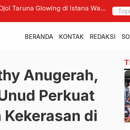
jol Taruna Glowing di Istana Wakil
Mengua
Daging
Law Off
BERANDA
KONTAK
REDAKSI
SO
Minim
T
thy Anugerah,
nud Perkuat
 Kekerasan di