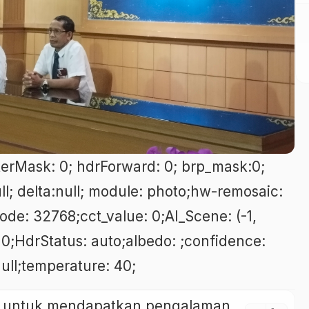
 filterMask: 0; hdrForward: 0; brp_mask:0;
ull; delta:null; module: photo;hw-remosaic:
Mode: 32768;cct_value: 0;AI_Scene: (-1,
: 0;HdrStatus: auto;albedo: ;confidence:
null;temperature: 40;
ini untuk mendapatkan pengalaman