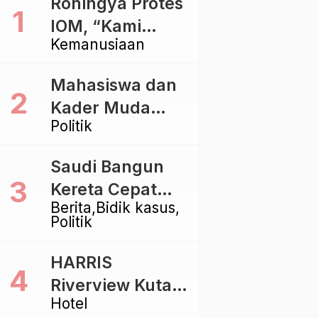
Rohingya Protes
IOM, “Kami
Kemanusiaan
dibiarkan Mati
Pelan – Pelan”
Mahasiswa dan
Kader Muda
Politik
Ramaikan Forum
Kebangsaan
Saudi Bangun
Golkar di
Kereta Cepat
Singaraja
Berita
Bidik kasus
Rp112 Triliun,
Politik
Indonesia Kaji
Proyek Rp116
HARRIS
Triliun yang
Riverview Kuta
Baru Sampai
Hotel
Bali Tawarkan