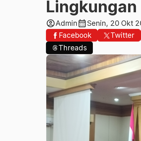
Lingkungan
account_circle
calendar_month
Admin
Senin, 20 Okt 
Facebook
Twitter
Threads