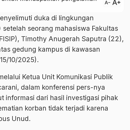
text_increase
text_decrease
nyelimuti duka di lingkungan
) setelah seorang mahasiswa Fakultas
 (FISIP), Timothy Anugerah Saputra (22),
i atas gedung kampus di kawasan
15/10/2025).
elalui Ketua Unit Komunikasi Publik
arani, dalam konferensi pers-nya
nformasi dari hasil investigasi pihak
matian korban tidak terjadi karena
mpus Unud.