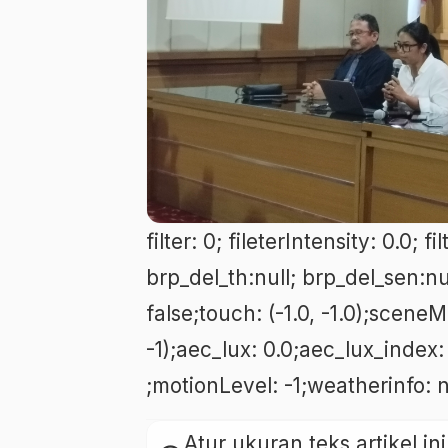
filter: 0; fileterIntensity: 0.0;
brp_del_th:null; brp_del_sen:n
false;touch: (-1.0, -1.0);scene
-1);aec_lux: 0.0;aec_lux_index
;motionLevel: -1;weatherinfo: 
Atur ukuran teks artikel 