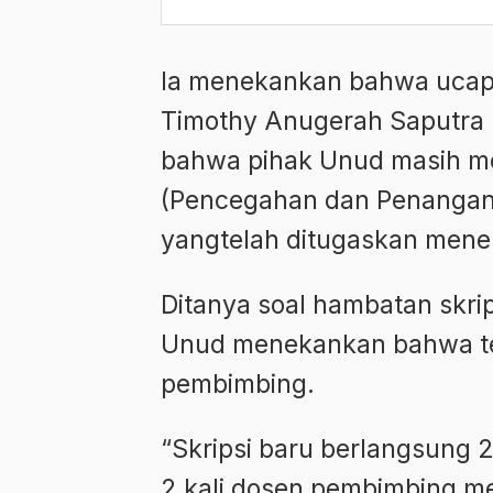
Ia menekankan bahwa ucapan
Timothy Anugerah Saputra 
bahwa pihak Unud masih me
(Pencegahan dan Penangana
yangtelah ditugaskan menelu
Ditanya soal hambatan skri
Unud menekankan bahwa tela
pembimbing.
“Skripsi baru berlangsung 
2 kali dosen pembimbing me