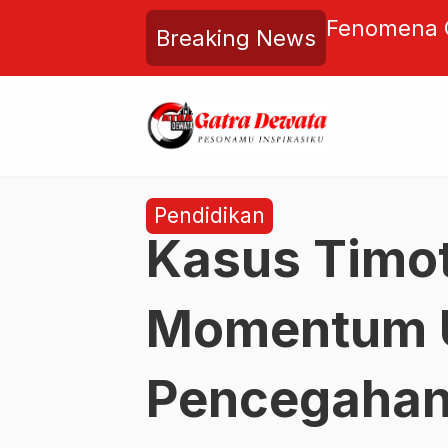
irobohkan, Denpasar
Fenomena O
Breaking News
gatan! Pembongkaran RSUD
Presiden
Gelombang Kekecewaan Publik
Pendidikan
Kasus Timo
Momentum U
Pencegahan