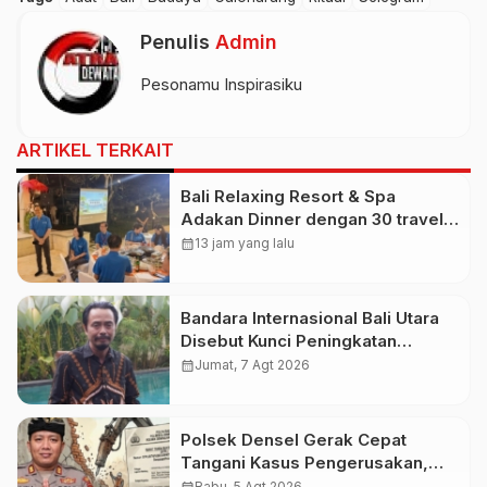
Penulis
Admin
Pesonamu Inspirasiku
ARTIKEL TERKAIT
Bali Relaxing Resort & Spa
Adakan Dinner dengan 30 travel
Agent Hongkong, Vinsen Sebut
calendar_month
13 jam yang lalu
Gratis Tiket Domestik Bagi Turis
Asing Sambut HUT RI
Bandara Internasional Bali Utara
Disebut Kunci Peningkatan
Pariwisata Indonesia Timur dan
calendar_month
Jumat, 7 Agt 2026
Kapasitas Penerbangan
Polsek Densel Gerak Cepat
Tangani Kasus Pengerusakan,
Kapolsek: Kami Sudah Koordinasi
calendar_month
Rabu, 5 Agt 2026