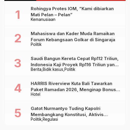
Rohingya Protes IOM, “Kami dibiarkan
Mati Pelan – Pelan”
Kemanusiaan
Mahasiswa dan Kader Muda Ramaikan
Forum Kebangsaan Golkar di Singaraja
Politik
Saudi Bangun Kereta Cepat Rp112 Triliun,
Indonesia Kaji Proyek Rp116 Triliun yang
Berita
Bidik kasus
Politik
Baru Sampai Bandung
HARRIS Riverview Kuta Bali Tawarkan
Paket Ramadan 2026, Menginap Bonus
Hotel
Takjil hingga Bukber Mulai Rp88.888
Gatot Nurmantyo Tuding Kapolri
Membangkang Konstitusi, Aktivis
Politik
Regulasi
Tegaskan Polri Tak Punya Sejarah
Berkhianat pada Presiden