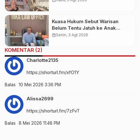
Dengan Pihak Imigrasi
Kuasa Hukum Sebut Warisan
Belum Tentu Jatuh ke Anak
Kandung, Jero Mangku “Merusak
calendar_month
Senin, 3 Agt 2026
Banten Itu Penghinaan”
KOMENTAR (2)
Charlotte2135
https://shorturl.fm/xfO1Y
Balas
10 Mei 2026 3:36 PM
Alissa2699
https://shorturl.fm/7zFvT
Balas
8 Mei 2026 11:48 PM