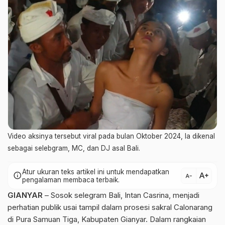
Video aksinya tersebut viral pada bulan Oktober 2024, Ia dikenal
sebagai selebgram, MC, dan DJ asal Bali.
Atur ukuran teks artikel ini untuk mendapatkan
text_increase
info
text_decrease
pengalaman membaca terbaik.
GIANYAR
– Sosok selegram Bali, Intan Casrina, menjadi
perhatian publik usai tampil dalam prosesi sakral Calonarang
di Pura Samuan Tiga, Kabupaten Gianyar. Dalam rangkaian