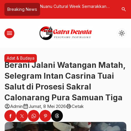
 Week Semarakkan
Mantan Sekda Badung I Wayan
Lapor ke K
search
Breaking News
Ribuan Pengunjung
Subawa Tutup Usia, Tokoh Birokrasi
Pengusah
 Budaya di Bali
dan Adat Bali Berpulang
Perlindu
Disegel 
menu
light_mode
Disita
Adat & Budaya
Berani Jalani Watangan Matah,
Selegram Intan Casrina Tuai
Salut di Prosesi Sakral
Calonarang Pura Samuan Tiga
account_circle
calendar_month
print
Admin
Jumat, 8 Mei 2026
Cetak