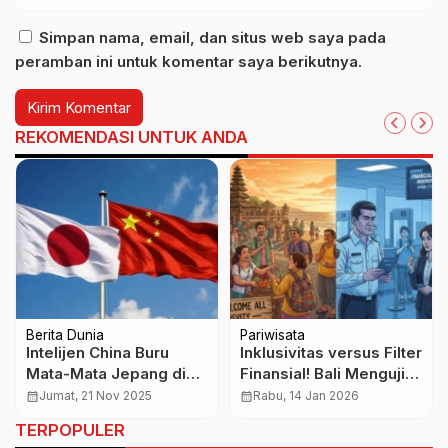
Simpan nama, email, dan situs web saya pada
peramban ini untuk komentar saya berikutnya.
REKOMENDASI UNTUK ANDA
Berita Dunia
Pariwisata
Intelijen China Buru
Inklusivitas versus Filter
Mata-Mata Jepang di
Finansial! Bali Menguji
Tengah Memanasnya
Arah Baru Tata Kelola
calendar_month
Jumat, 21 Nov 2025
calendar_month
Rabu, 14 Jan 2026
Ketegangan Diplomatik
Pariwisata
TERPOPULER