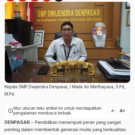
Kepala SMP Dwijendra Denpasar, I Made Ari Merthayasa, S.Pd,
M.Pd.
Atur ukuran teks artikel ini untuk mendapatkan
text_increase
info
text_decrease
pengalaman membaca terbaik.
DENPASAR
– Pendidikan menempati peran yang sangat
penting dalam membentuk generasi muda yang berkualitas.