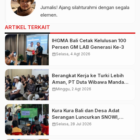
Jurnalis! Ajang silahturahmi dengan segala
elemen.
ARTIKEL TERKAIT
IHGMA Bali Cetak Kelulusan 100
Persen GM LAB Generasi Ke-3
calendar_month
Selasa, 4 Agt 2026
Berangkat Kerja ke Turki Lebih
Aman, PT Duta Wibawa Manda
Putra Bali Didukung AYC Turki
calendar_month
Minggu, 2 Agt 2026
Kura Kura Bali dan Desa Adat
Serangan Luncurkan SNOWI,
Sampah Non-Organik Kini Bisa
calendar_month
Selasa, 28 Jul 2026
Jadi Tabungan