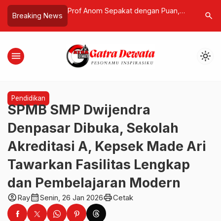
kat dengan Puan,
Mabes TNI Ungkap Identitas Empat
Lima Tipe
search
Breaking News
ang Diduga Abai
Prajurit Tersangka Kasus
yang Perl
atan Dini Sektor
Penyiraman Air Keras Aktivis KontraS
Kesehata
menu
light_mode
Pendidikan
SPMB SMP Dwijendra
Denpasar Dibuka, Sekolah
Akreditasi A, Kepsek Made Ari
Tawarkan Fasilitas Lengkap
dan Pembelajaran Modern
account_circle
calendar_month
print
Ray
Senin, 26 Jan 2026
Cetak