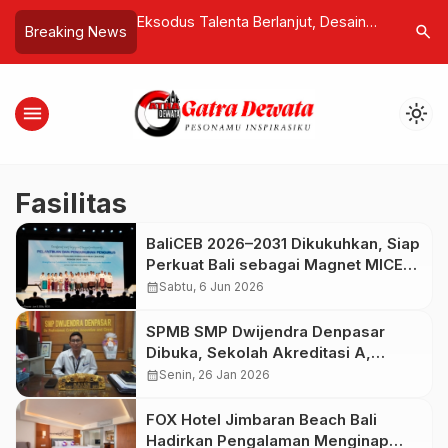
ama Baik! Media
Eksodus Talenta Berlanjut, Desainer
Monarch B
search
Breaking News
ode Etik, Dewan
Kunci iPhone Air Tinggalkan Apple
Wisudawan
Buat Hak Jawab
untuk Gabung Startup AI Misterius
Global
menu
light_mode
Fasilitas
BaliCEB 2026–2031 Dikukuhkan, Siap
Perkuat Bali sebagai Magnet MICE
Berkelas Dunia
calendar_month
Sabtu, 6 Jun 2026
SPMB SMP Dwijendra Denpasar
Dibuka, Sekolah Akreditasi A,
Kepsek Made Ari Tawarkan Fasilitas
calendar_month
Senin, 26 Jan 2026
Lengkap dan Pembelajaran Modern
FOX Hotel Jimbaran Beach Bali
Hadirkan Pengalaman Menginap