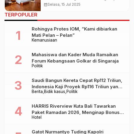
Mewah dengan Sentuhan Budaya
calendar_month
Selasa, 15 Jul 2025
Lokal
TERPOPULER
Rohingya Protes IOM, “Kami dibiarkan
Mati Pelan – Pelan”
Kemanusiaan
Mahasiswa dan Kader Muda Ramaikan
Forum Kebangsaan Golkar di Singaraja
Politik
Saudi Bangun Kereta Cepat Rp112 Triliun,
Indonesia Kaji Proyek Rp116 Triliun yang
Berita
Bidik kasus
Politik
Baru Sampai Bandung
HARRIS Riverview Kuta Bali Tawarkan
Paket Ramadan 2026, Menginap Bonus
Hotel
Takjil hingga Bukber Mulai Rp88.888
Gatot Nurmantyo Tuding Kapolri