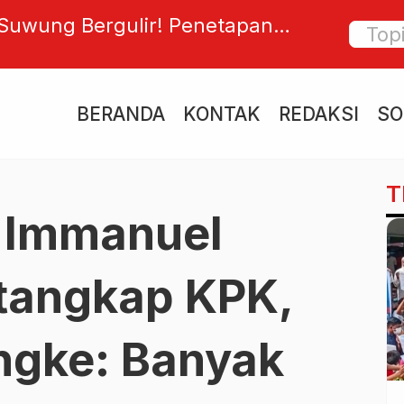
estarian Bahasa Bali, BTID
Dugaan
dalam Bulan Bahasa Bali VIII di
Kuta S
Beberk
BERANDA
KONTAK
REDAKSI
SO
Intimid
T
 Immanuel
tangkap KPK,
ngke: Banyak