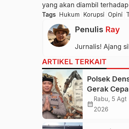
yang akan diambil terhadap 
Tags
Hukum
Korupsi
Opini
Penulis
Ray
Jurnalis! Ajang 
ARTIKEL TERKAIT
Polsek Dens
Gerak Cepa
Tangani Ka
Rabu, 5 Agt
calendar_month
Pengerusak
2026
Kapolsek: