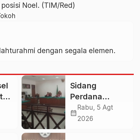
posisi Noel. (TIM/Red)
Tokoh
silahturahmi dengan segala elemen.
el
Sidang
t
Perdana
sus
Gugatan
Rabu, 5 Agt
calendar_month
an,
Sengketa Batu
2026
Ampar, Kuasa