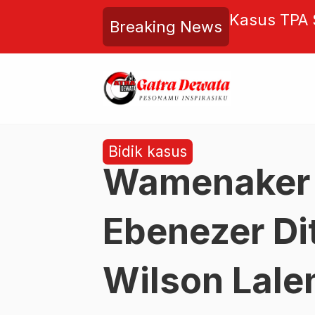
ng Bergulir! Penetapan
Dukung Pel
Breaking News
u Sorotan, Penegakan Hukum
Bersinergi 
temik?
Serangan
Bidik kasus
Wamenaker
Ebenezer Di
Wilson Lale