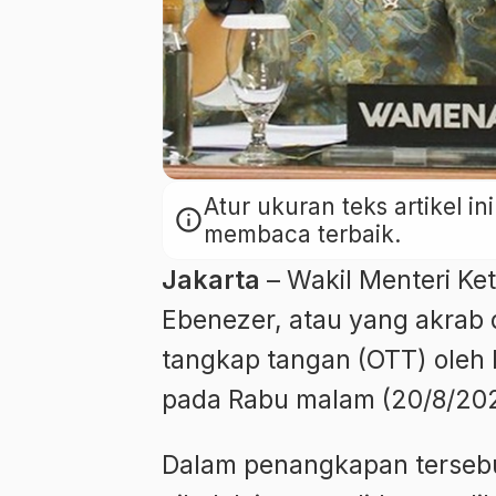
Atur ukuran teks artikel 
info
membaca terbaik.
Jakarta
– Wakil Menteri Ke
Ebenezer, atau yang akrab d
tangkap tangan (OTT) oleh
pada Rabu malam (20/8/2025
Dalam penangkapan terseb