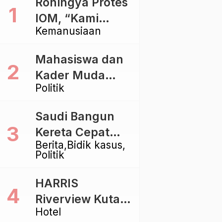
Rohingya Protes
IOM, “Kami
Kemanusiaan
dibiarkan Mati
Pelan – Pelan”
Mahasiswa dan
Kader Muda
Politik
Ramaikan Forum
Kebangsaan
Saudi Bangun
Golkar di
Kereta Cepat
Singaraja
Berita
Bidik kasus
Rp112 Triliun,
Politik
Indonesia Kaji
Proyek Rp116
HARRIS
Triliun yang
Riverview Kuta
Baru Sampai
Hotel
Bali Tawarkan