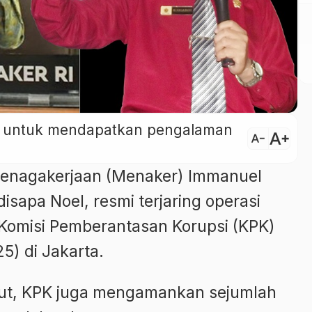
ini untuk mendapatkan pengalaman
text_increase
text_decrease
tenagakerjaan (Menaker) Immanuel
isapa Noel, resmi terjaring operasi
 Komisi Pemberantasan Korupsi (KPK)
) di Jakarta.
ut, KPK juga mengamankan sejumlah