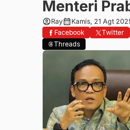
Menteri Pr
account_circle
calendar_month
Ray
Kamis, 21 Agt 202
Facebook
Twitter
Threads