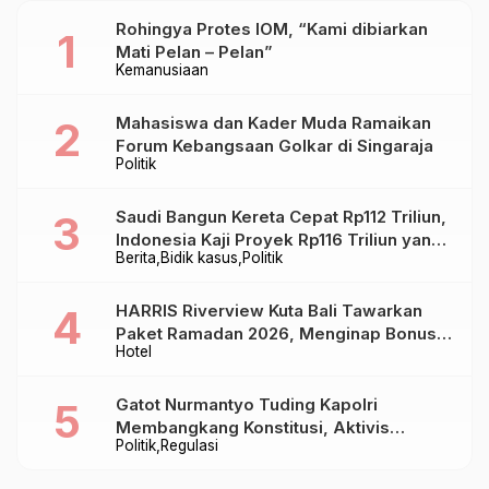
Rohingya Protes IOM, “Kami dibiarkan
Mati Pelan – Pelan”
Kemanusiaan
Mahasiswa dan Kader Muda Ramaikan
Forum Kebangsaan Golkar di Singaraja
Politik
Saudi Bangun Kereta Cepat Rp112 Triliun,
Indonesia Kaji Proyek Rp116 Triliun yang
Berita
Bidik kasus
Politik
Baru Sampai Bandung
HARRIS Riverview Kuta Bali Tawarkan
Paket Ramadan 2026, Menginap Bonus
Hotel
Takjil hingga Bukber Mulai Rp88.888
Gatot Nurmantyo Tuding Kapolri
Membangkang Konstitusi, Aktivis
Politik
Regulasi
Tegaskan Polri Tak Punya Sejarah
Berkhianat pada Presiden