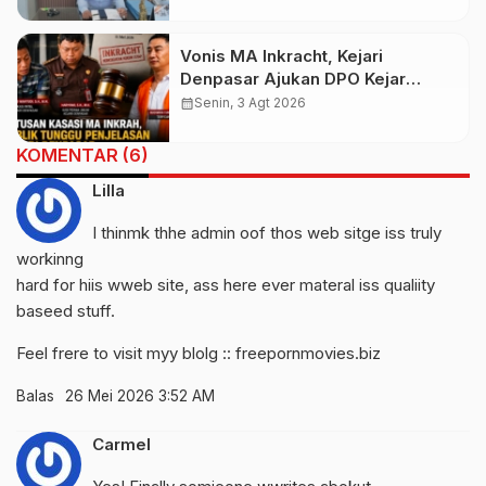
Banten Itu Penghinaan”
Vonis MA Inkracht, Kejari
Denpasar Ajukan DPO Kejar
Budiman Tiang
calendar_month
Senin, 3 Agt 2026
KOMENTAR (6)
Lilla
I thinmk thhe admin oof thos web sitge iss truly
workinng
hard for hiis wweb site, ass here ever materal iss qualiity
baseed stuff.
Feel frere to visit myy blolg ::
freepornmovies.biz
Balas
26 Mei 2026 3:52 AM
Carmel