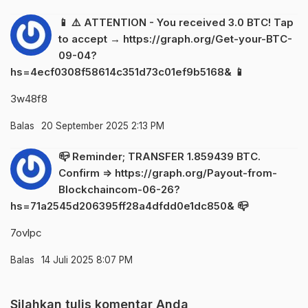
📱 ⚠️ ATTENTION - You received 3.0 BTC! Tap
to accept → https://graph.org/Get-your-BTC-
09-04?
hs=4ecf0308f58614c351d73c01ef9b5168& 📱
3w48f8
Balas
20 September 2025 2:13 PM
📪 Reminder; TRANSFER 1.859439 BTC.
Confirm => https://graph.org/Payout-from-
Blockchaincom-06-26?
hs=71a2545d206395ff28a4dfdd0e1dc850& 📪
7ovlpc
Balas
14 Juli 2025 8:07 PM
Silahkan tulis komentar Anda