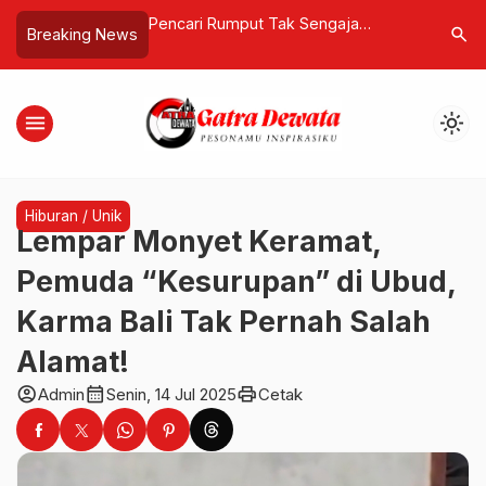
 Tak Sengaja
USK Bali Gelar Pameran Kolektif
Toyota V
search
Breaking News
da Berbentuk
“Story of Indonesia”, Rayakan
MPV Irit 
uga Patung Kuno
Keberagaman Lewat Jurnalisme
Indonesi
Visual
menu
light_mode
Hiburan / Unik
Lempar Monyet Keramat,
Pemuda “Kesurupan” di Ubud,
Karma Bali Tak Pernah Salah
Alamat!
account_circle
calendar_month
print
Admin
Senin, 14 Jul 2025
Cetak