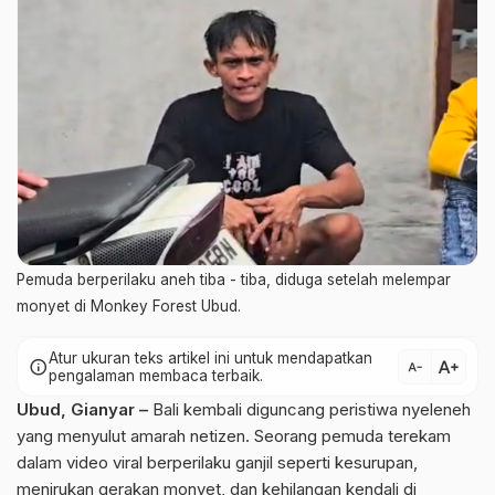
Pemuda berperilaku aneh tiba - tiba, diduga setelah melempar
monyet di Monkey Forest Ubud.
Atur ukuran teks artikel ini untuk mendapatkan
text_increase
info
text_decrease
pengalaman membaca terbaik.
Ubud, Gianyar –
Bali kembali diguncang peristiwa nyeleneh
yang menyulut amarah netizen. Seorang pemuda terekam
dalam video viral berperilaku ganjil seperti kesurupan,
menirukan gerakan monyet, dan kehilangan kendali di