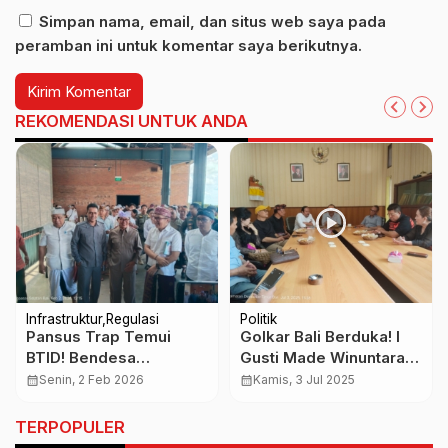
Simpan nama, email, dan situs web saya pada
peramban ini untuk komentar saya berikutnya.
REKOMENDASI UNTUK ANDA
Infrastruktur
Regulasi
Politik
Pansus Trap Temui
Golkar Bali Berduka! I
BTID! Bendesa
Gusti Made Winuntara
Serangan Malah Tuding
Tutup Usia, Dikenang
calendar_month
Senin, 2 Feb 2026
calendar_month
Kamis, 3 Jul 2025
Pansus Trap Tak Gubris
sebagai Kader Loyal
Pengkavlingan kawasan
Sejak Era SOKSI
TERPOPULER
LNG