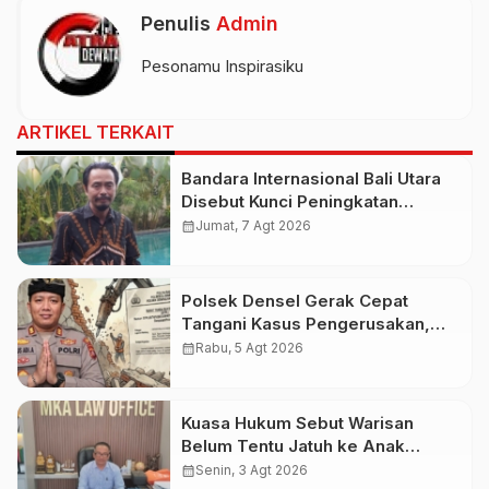
Penulis
Admin
Pesonamu Inspirasiku
ARTIKEL TERKAIT
Bandara Internasional Bali Utara
Disebut Kunci Peningkatan
Pariwisata Indonesia Timur dan
calendar_month
Jumat, 7 Agt 2026
Kapasitas Penerbangan
Polsek Densel Gerak Cepat
Tangani Kasus Pengerusakan,
Kapolsek: Kami Sudah Koordinasi
calendar_month
Rabu, 5 Agt 2026
Dengan Pihak Imigrasi
Kuasa Hukum Sebut Warisan
Belum Tentu Jatuh ke Anak
Kandung, Jero Mangku “Merusak
calendar_month
Senin, 3 Agt 2026