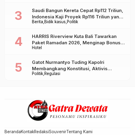
Saudi Bangun Kereta Cepat Rp112 Triliun,
Indonesia Kaji Proyek Rp116 Triliun yang
Berita
Bidik kasus
Politik
Baru Sampai Bandung
HARRIS Riverview Kuta Bali Tawarkan
Paket Ramadan 2026, Menginap Bonus
Hotel
Takjil hingga Bukber Mulai Rp88.888
Gatot Nurmantyo Tuding Kapolri
Membangkang Konstitusi, Aktivis
Politik
Regulasi
Tegaskan Polri Tak Punya Sejarah
Berkhianat pada Presiden
Beranda
Kontak
Redaksi
Souvenir
Tentang Kami