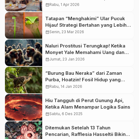
Organisasi
calendar_month
Rabu, 1 Apr 2026
Tatapan “Menghakimi” Ular Pucuk
Hijau! Strategi Bertahan yang Lebih
Mengintimidasi daripada Menyerang
calendar_month
Senin, 23 Mar 2026
Naluri Prostitusi Terungkap! Ketika
Monyet Yale Memahami Uang dan
Menjual Layanan Seks
calendar_month
Jumat, 23 Jan 2026
“Burung Bau Neraka” dari Zaman
Purba, Hoatzin! Fosil Hidup yang
Mengguncang Logika Evolusi
calendar_month
Rabu, 14 Jan 2026
Hiu Tangguh di Perut Gunung Api,
Ketika Alam Menampar Logika Sains
calendar_month
Sabtu, 6 Des 2025
Ditemukan Setelah 13 Tahun
Pencarian, Rafflesia Hasseltii Bikin