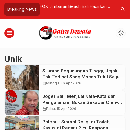
ngga Cita-cita Jadi
FOX Jimbaran Beach Bali Hadirkan
Len Indus
search
Breaking News
re Kuta Bali
Kenyamanan dan Ketenangan bagi
“Kumbang
 Anak Muda Bali
Wisatawan di Pulau Dewata
Buatan A
menu
light_mode
Unik
Siluman Pegunungan Tinggi, Jejak
Tak Terlihat Sang Macan Tutul Salju
calendar_month
Minggu, 26 Apr 2026
Joger Bali, Menjual Kata-Kata dan
Pengalaman, Bukan Sekadar Oleh-
Oleh
calendar_month
Rabu, 15 Apr 2026
Polemik Simbol Religi di Toilet,
Kasus di Pecatu Picu Respons