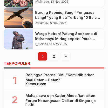
Pemandu Menangis Haru di Hutan
calendar_month
Minggu, 23 Nov 2025
Sumbar
Burung Kapinis, Sang “Penguasa
Langit” yang Bisa Terbang 10 Bulan
Tanpa Mampir ke Tanah
calendar_month
Kamis, 20 Nov 2025
Warga Heboh! Patung Soekarno di
Indramayu Miring seperti Patah
Leher
calendar_month
Selasa, 18 Nov 2025
1
2
»
TERPOPULER
Rohingya Protes IOM, “Kami dibiarkan
Mati Pelan – Pelan”
Kemanusiaan
Mahasiswa dan Kader Muda Ramaikan
Forum Kebangsaan Golkar di Singaraja
Politik