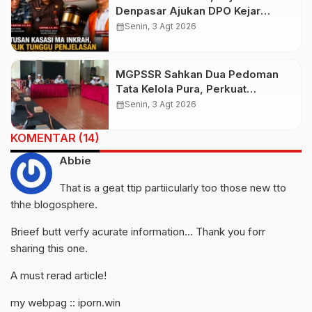
Denpasar Ajukan DPO Kejar
Budiman Tiang
calendar_month
Senin, 3 Agt 2026
MGPSSR Sahkan Dua Pedoman
Tata Kelola Pura, Perkuat
Kepastian Hukum dan Pelayanan
calendar_month
Senin, 3 Agt 2026
Umat
KOMENTAR (14)
Abbie
That is a geat ttip partiicularly too those new tto
thhe blogosphere.
Brieef butt verfy acurate information… Thank you forr
sharing this one.
A must rerad article!
my webpag ::
iporn.win