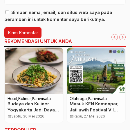
Simpan nama, email, dan situs web saya pada
peramban ini untuk komentar saya berikutnya.
REKOMENDASI UNTUK ANDA
Hotel
Kuliner
Pariwisata
Olahraga
Pariwisata
Budaya dan Kuliner
Masuk KEN Kemenpar,
Yogyakarta Jadi Daya
Jatiluwih Festival VII
Tarik Utama, Royal
2026 Siap Gaungkan
calendar_month
Sabtu, 30 Mei 2026
calendar_month
Rabu, 27 Mei 2026
Ambarrukmo Raup
Sport Tourism Lewat
Minat Buyer
Run 5K Bersama ASITA
TERPOPULER