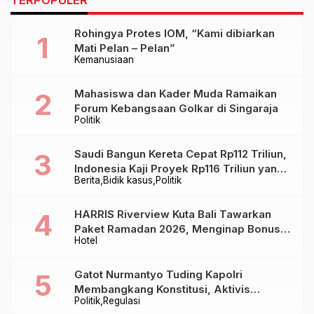
Mancanegara di BBTF
2026
Rohingya Protes IOM, “Kami dibiarkan
Mati Pelan – Pelan”
Kemanusiaan
Mahasiswa dan Kader Muda Ramaikan
Forum Kebangsaan Golkar di Singaraja
Politik
Saudi Bangun Kereta Cepat Rp112 Triliun,
Indonesia Kaji Proyek Rp116 Triliun yang
Berita
Bidik kasus
Politik
Baru Sampai Bandung
HARRIS Riverview Kuta Bali Tawarkan
Paket Ramadan 2026, Menginap Bonus
Hotel
Takjil hingga Bukber Mulai Rp88.888
Gatot Nurmantyo Tuding Kapolri
Membangkang Konstitusi, Aktivis
Politik
Regulasi
Tegaskan Polri Tak Punya Sejarah