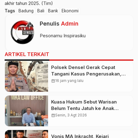
akhir tahun 2025. (Tim)
Tags
Badung
Bali
Bank
Ekonomi
Penulis
Admin
Pesonamu Inspirasiku
ARTIKEL TERKAIT
Polsek Densel Gerak Cepat
Tangani Kasus Pengerusakan,
Kapolsek: Kami Sudah Koordinasi
calendar_month
16 jam yang lalu
Dengan Pihak Imigrasi
Kuasa Hukum Sebut Warisan
Belum Tentu Jatuh ke Anak
Kandung, Jero Mangku “Merusak
calendar_month
Senin, 3 Agt 2026
Banten Itu Penghinaan”
Vonis MA Inkracht, Kejari