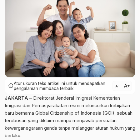
Atur ukuran teks artikel ini untuk mendapatkan
text_increase
info
text_decrease
pengalaman membaca terbaik.
JAKARTA
– Direktorat Jenderal Imigrasi Kementerian
Imigrasi dan Pemasyarakatan resmi meluncurkan kebijakan
baru bernama Global Citizenship of Indonesia (GCI), sebuah
terobosan yang diklaim mampu menjawab persoalan
kewarganegaraan ganda tanpa melanggar aturan hukum yang
berlaku.