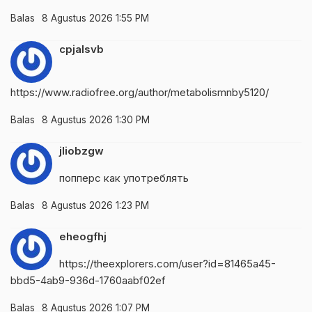
Balas
8 Agustus 2026 1:55 PM
cpjalsvb
https://www.radiofree.org/author/metabolismnby5120/
Balas
8 Agustus 2026 1:30 PM
jliobzgw
попперс как употреблять
Balas
8 Agustus 2026 1:23 PM
eheogfhj
https://theexplorers.com/user?id=81465a45-
bbd5-4ab9-936d-1760aabf02ef
Balas
8 Agustus 2026 1:07 PM