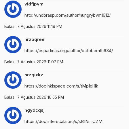
vidfjpym
http://unobrasp.com/author/hungrybvm1612/
Balas
7 Agustus 2026 11:19 PM
hrzpqree
https://espartinas.org/author/octobernth634/
Balas
7 Agustus 2026 11:07 PM
nrzqixkz
https://doc.hkispace.com/s/tMpIql1Ik
Balas
7 Agustus 2026 10:55 PM
hgydcqsj
https://doc.interscalar.eu/s/sB1NrTCZM