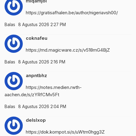
mlqamjoi
https://gratisafhalen.be/author/nigeriavsh00/
Balas
8 Agustus 2026 2:27 PM
coknafeu
https://md.magicware.cz/s/v518mG4BjZ
Balas
8 Agustus 2026 2:16 PM
anpntbhz
https://notes.medien.rwth-
aachen.de/s/zYRfCMv5Ft
Balas
8 Agustus 2026 2:04 PM
delslxop
https://dok.kompot.si/s/uWtm0hgg3Z