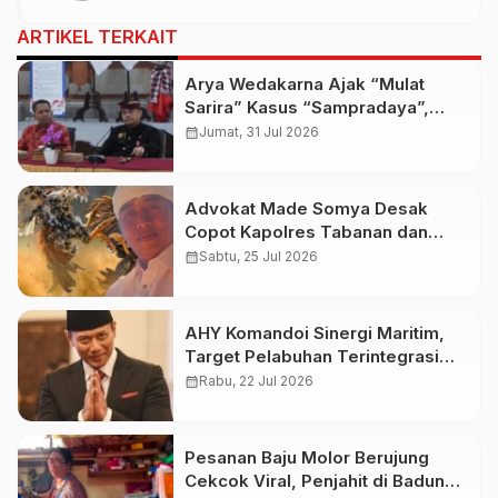
ARTIKEL TERKAIT
Arya Wedakarna Ajak “Mulat
Sarira” Kasus “Sampradaya”,
Buka Ashram Untuk Spiritual
calendar_month
Jumat, 31 Jul 2026
Tourism
Advokat Made Somya Desak
Copot Kapolres Tabanan dan
Kapolsek Baturiti Usai Amuk
calendar_month
Sabtu, 25 Jul 2026
Massa
AHY Komandoi Sinergi Maritim,
Target Pelabuhan Terintegrasi
2028
calendar_month
Rabu, 22 Jul 2026
Pesanan Baju Molor Berujung
Cekcok Viral, Penjahit di Badung