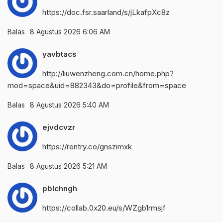
https://doc.fsr.saarland/s/jLkafpXc8z
Balas
8 Agustus 2026 6:06 AM
yavbtacs
http://liuwenzheng.com.cn/home.php?
mod=space&uid=882343&do=profile&from=space
Balas
8 Agustus 2026 5:40 AM
ejvdcvzr
https://rentry.co/gnszimxk
Balas
8 Agustus 2026 5:21 AM
pblchngh
https://collab.0x20.eu/s/WZgb1rmsjf