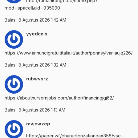
http://fumankong11.cc/home.php?
mod=space&uid=935090
Balas
8 Agustus 2026 1:42 AM
yyedcnls
https://www.annuncigratuititalia.it/author/pennsylvaniaujq226/
Balas
8 Agustus 2026 1:32 AM
rubwvsrz
https://aboutnursernjobs.com/author/financingjgj62/
Balas
8 Agustus 2026 1:13 AM
mvjcwzep
https://paper.wf/characterizationeax358/vse-