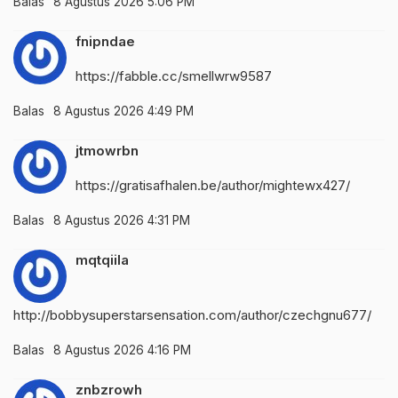
Balas
8 Agustus 2026 5:06 PM
fnipndae
https://fabble.cc/smellwrw9587
Balas
8 Agustus 2026 4:49 PM
jtmowrbn
https://gratisafhalen.be/author/mightewx427/
Balas
8 Agustus 2026 4:31 PM
mqtqiila
http://bobbysuperstarsensation.com/author/czechgnu677/
Balas
8 Agustus 2026 4:16 PM
znbzrowh