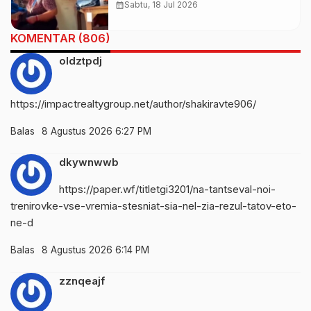
Diduga Ucapkan Kata Bernada
calendar_month
Sabtu, 18 Jul 2026
Rasis
KOMENTAR (806)
oldztpdj
https://impactrealtygroup.net/author/shakiravte906/
Balas
8 Agustus 2026 6:27 PM
dkywnwwb
https://paper.wf/titletgi3201/na-tantseval-noi-
trenirovke-vse-vremia-stesniat-sia-nel-zia-rezul-tatov-eto-
ne-d
Balas
8 Agustus 2026 6:14 PM
zznqeajf