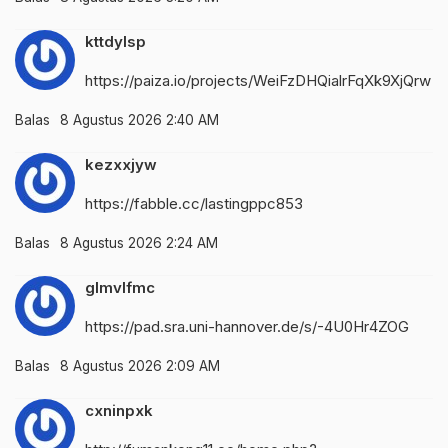
kttdylsp
https://paiza.io/projects/WeiFzDHQialrFqXk9XjQrw
Balas
8 Agustus 2026 2:40 AM
kezxxjyw
https://fabble.cc/lastingppc853
Balas
8 Agustus 2026 2:24 AM
glmvlfmc
https://pad.sra.uni-hannover.de/s/-4U0Hr4ZOG
Balas
8 Agustus 2026 2:09 AM
cxninpxk