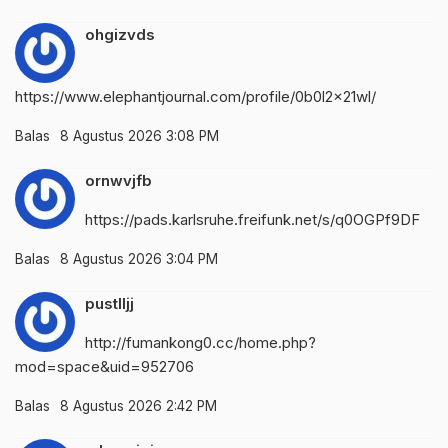
ohgizvds
https://www.elephantjournal.com/profile/0b0l2x21wl/
Balas
8 Agustus 2026 3:08 PM
ornwvjfb
https://pads.karlsruhe.freifunk.net/s/q0OGPf9DF
Balas
8 Agustus 2026 3:04 PM
pustlljj
http://fumankong0.cc/home.php?
mod=space&uid=952706
Balas
8 Agustus 2026 2:42 PM