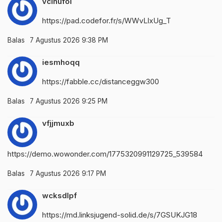
vclhufol
https://pad.codefor.fr/s/WWvLlxUg_T
Balas
7 Agustus 2026 9:38 PM
iesmhoqq
https://fabble.cc/distanceggw300
Balas
7 Agustus 2026 9:25 PM
vfjjmuxb
https://demo.wowonder.com/1775320991129725_539584
Balas
7 Agustus 2026 9:17 PM
wcksdlpf
https://md.linksjugend-solid.de/s/7GSUKJG18