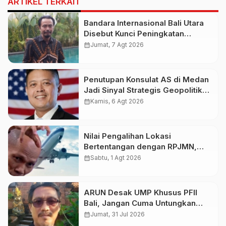
ARTIKEL TERKAIT
Bandara Internasional Bali Utara
Disebut Kunci Peningkatan
Pariwisata Indonesia Timur dan
calendar_month
Jumat, 7 Agt 2026
Kapasitas Penerbangan
Penutupan Konsulat AS di Medan
Jadi Sinyal Strategis Geopolitik
Baru bagi Indonesia
calendar_month
Kamis, 6 Agt 2026
Nilai Pengalihan Lokasi
Bertentangan dengan RPJMN,
Ichsanuddin Soroti Komitmen
calendar_month
Sabtu, 1 Agt 2026
Presiden dan Kepastian Investasi
Rp50 Triliun
ARUN Desak UMP Khusus PFII
Bali, Jangan Cuma Untungkan
Investor
calendar_month
Jumat, 31 Jul 2026