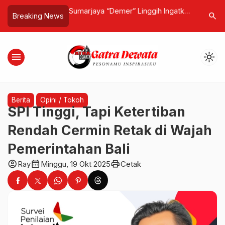
Bhakti Kembali
Sumarjaya “Demer” Linggih Ingatkan
Wakapolr
search
Breaking News
i di Porjar Kota
Investor! Bila Disegel, “Saya Akan
1.500 Per
Pidanakan, Itu kalo Saya ya”
Penangan
Sumatera
menu
light_mode
Berita
Opini / Tokoh
SPI Tinggi, Tapi Ketertiban
Rendah Cermin Retak di Wajah
Pemerintahan Bali
account_circle
calendar_month
print
Ray
Minggu, 19 Okt 2025
Cetak