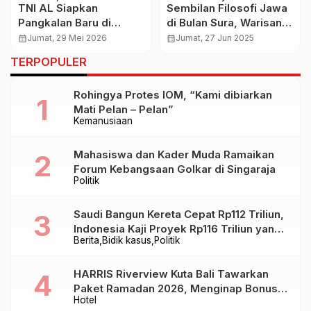
TNI AL Siapkan
Sembilan Filosofi Jawa
Pangkalan Baru di
di Bulan Sura, Warisan
Wanam, Perkuat
Luhur untuk
calendar_month
Jumat, 29 Mei 2026
calendar_month
Jumat, 27 Jun 2025
Pertahanan Maritim dan
Menemukan Jati Diri
TERPOPULER
Dorong Ekonomi Papua
dan Kedamaian Hidup
Selatan
Rohingya Protes IOM, “Kami dibiarkan
Mati Pelan – Pelan”
Kemanusiaan
Mahasiswa dan Kader Muda Ramaikan
Forum Kebangsaan Golkar di Singaraja
Politik
Saudi Bangun Kereta Cepat Rp112 Triliun,
Indonesia Kaji Proyek Rp116 Triliun yang
Berita
Bidik kasus
Politik
Baru Sampai Bandung
HARRIS Riverview Kuta Bali Tawarkan
Paket Ramadan 2026, Menginap Bonus
Hotel
Takjil hingga Bukber Mulai Rp88.888