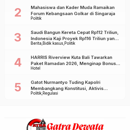
Mahasiswa dan Kader Muda Ramaikan
Forum Kebangsaan Golkar di Singaraja
Politik
Saudi Bangun Kereta Cepat Rp112 Triliun,
Indonesia Kaji Proyek Rp116 Triliun yang
Berita
Bidik kasus
Politik
Baru Sampai Bandung
HARRIS Riverview Kuta Bali Tawarkan
Paket Ramadan 2026, Menginap Bonus
Hotel
Takjil hingga Bukber Mulai Rp88.888
Gatot Nurmantyo Tuding Kapolri
Membangkang Konstitusi, Aktivis
Politik
Regulasi
Tegaskan Polri Tak Punya Sejarah
Berkhianat pada Presiden