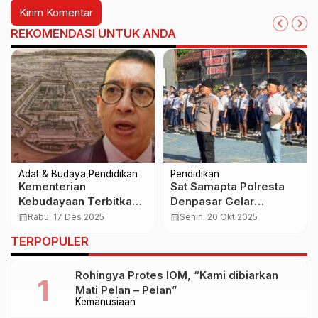
REKOMENDASI UNTUK ANDA
Adat & Budaya
Pendidikan
Pendidikan
Kementerian
Sat Samapta Polresta
Kebudayaan Terbitkan
Denpasar Gelar
Buku Sejarah Baru,
Sosialisasi di Sekolah,
calendar_month
Rabu, 17 Des 2025
calendar_month
Senin, 20 Okt 2025
Luruskan Mitos
Ajak Siswa Jauhi
TERPOPULER
Penjajahan 350 Tahun
Narkoba dan Kenakalan
Remaja
Rohingya Protes IOM, “Kami dibiarkan
Mati Pelan – Pelan”
Kemanusiaan