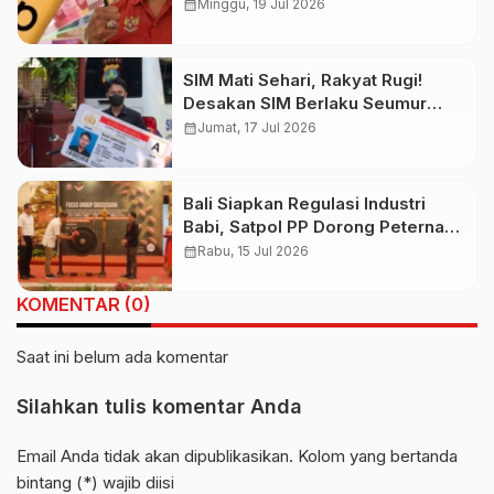
Timpang Jauh. Sekretaris ARUN
calendar_month
Minggu, 19 Jul 2026
Bali: Dampak Politik Dana Hibah
SIM Mati Sehari, Rakyat Rugi!
Desakan SIM Berlaku Seumur
Hidup Kian Menguat
calendar_month
Jumat, 17 Jul 2026
Bali Siapkan Regulasi Industri
Babi, Satpol PP Dorong Peternak
Lebih Sejahtera
calendar_month
Rabu, 15 Jul 2026
KOMENTAR (0)
Saat ini belum ada komentar
Silahkan tulis komentar Anda
Email Anda tidak akan dipublikasikan. Kolom yang bertanda
bintang (*) wajib diisi