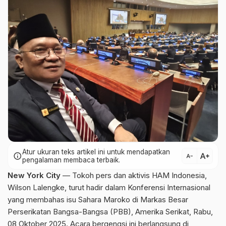
Atur ukuran teks artikel ini untuk mendapatkan
text_increase
info
text_decrease
pengalaman membaca terbaik.
New York City
— Tokoh pers dan aktivis HAM Indonesia,
Wilson Lalengke, turut hadir dalam Konferensi Internasional
yang membahas isu Sahara Maroko di Markas Besar
Perserikatan Bangsa-Bangsa (PBB), Amerika Serikat, Rabu,
08 Oktober 2025. Acara bergengsi ini berlangsung di