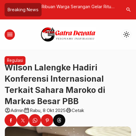
erangan Gelar Ritual
Australian Consul-General Visits
Royal A
search
Breaking News
 Barong–Rangda
North Bali, Inaugurates
Luncurka
ingga Kawasan Kura
#AussieBanget Corner at Undiksha
Liburan 
menu
light_mode
Regulasi
Wilson Lalengke Hadiri
Konferensi Internasional
Terkait Sahara Maroko di
Markas Besar PBB
account_circle
calendar_month
print
Admin
Rabu, 8 Okt 2025
Cetak